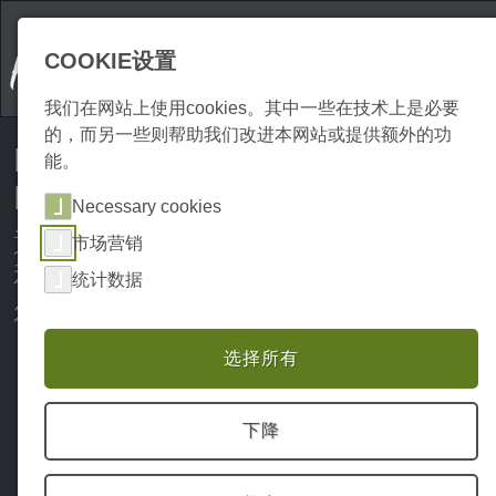
COOKIE设置
我们在网站上使用cookies。其中一些在技术上是必要
的，而另一些则帮助我们改进本网站或提供额外的功
Harzspots为您免费提供Komoot
能。
Region Pack Harz!
Necessary cookies
通过Harzspots.com和Komoot--数字
市场营销
和语音导游，步行或骑自行车享受哈
统计数据
尔茨山区的乐趣。
选择所有
下降