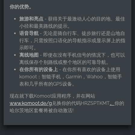
你的优势。
Provider:
Facebook Ireland Ltd.
旅游和亮点
- 获得关于最激动人心的目的地、最佳
Purpose:
小径和最美路线的提示。
广告测量和营销
语音导航
- 无论是骑自行车、徒步旅行还是山地自
行车，只需按照口语化的导航指示或显示屏上的指
Cookie duration:
示即可。
3个月 - 1年
离线地图
- 即使在没有手机信号的情况下，也可以
离线保存个别路线或整个地区的可靠导航。
在你所有的设备上
- 在你所有喜欢的设备上使用
统计数据
komoot：智能手机，Garmin，Wahoo，智能手
统计Cookies以匿名方式收集信息。这些信息有助
表和几乎所有的GPS设备。
于我们了解访问者如何使用我们的网站。
现在就下载Komoot应用程序，并在网站
www.komoot.de/g
兑换你的代码HRZSPTKMT
。
你的
Google Analytics
哈尔茨地区套餐将被自动激活!
Name:
_ga, _gid, _gac_gb_
Provider: