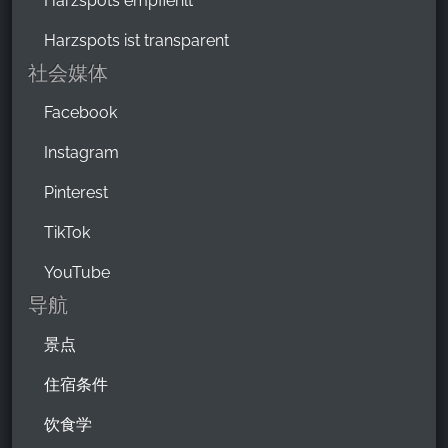
Harzspots empfiehlt
Harzspots ist transparent
社会媒体
Facebook
Instagram
Pinterest
TikTok
YouTube
导航
景点
住宿条件
饮食学