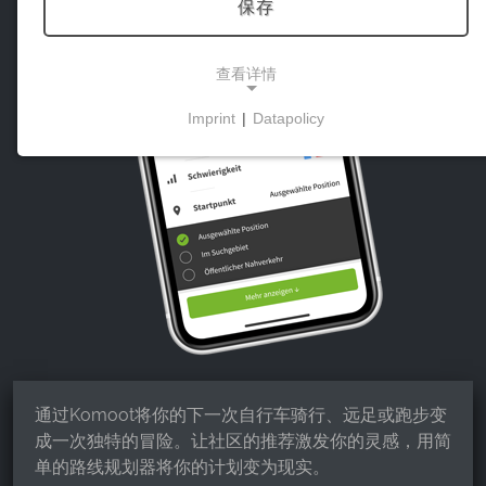
保存
查看详情
Imprint
|
Datapolicy
NECESSARY COOKIES
这些cookies能够实现基本功能，是使用网站所必需
的。
市场营销
营销cookies被第三方用来显示个性化的广告。它们
通过跟踪各网站的访问者来实现这一目的。
Facebook Pixel
通过Komoot将你的下一次自行车骑行、远足或跑步变
成一次独特的冒险。让社区的推荐激发你的灵感，用简
Name:
单的路线规划器将你的计划变为现实。
_fbp, fr, _fbq, fbq