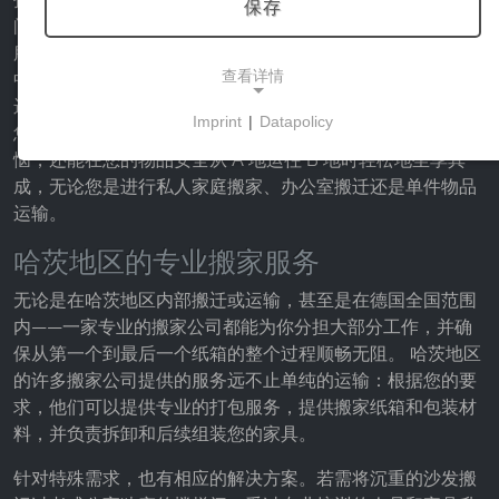
保存
间、体力，更让人心力交瘁。如果你正在哈茨地区寻找运输
服务商或搬家公司，这里正是你的理想之选。 在我们的列表
查看详情
中，您可以找到来自整个哈茨地区的搬家公司、货运代理和
运输企业，它们将在您搬家、搬运家具或运输大件货物时为
Imprint
|
Datapolicy
您提供有力支持。 有了专业的支持，您不仅能省去不少烦
NECESSARY COOKIES
恼，还能在您的物品安全从 A 地运往 B 地时轻松地坐享其
这些cookies能够实现基本功能，是使用网站所必需
成，无论您是进行私人家庭搬家、办公室搬迁还是单件物品
的。
运输。
哈茨地区的专业搬家服务
无论是在哈茨地区内部搬迁或运输，甚至是在德国全国范围
市场营销
内——一家专业的搬家公司都能为你分担大部分工作，并确
营销cookies被第三方用来显示个性化的广告。它们
保从第一个到最后一个纸箱的整个过程顺畅无阻。 哈茨地区
通过跟踪各网站的访问者来实现这一目的。
的许多搬家公司提供的服务远不止单纯的运输：根据您的要
求，他们可以提供专业的打包服务，提供搬家纸箱和包装材
Facebook Pixel
料，并负责拆卸和后续组装您的家具。
Name:
针对特殊需求，也有相应的解决方案。若需将沉重的沙发搬
_fbp, fr, _fbq, fbq