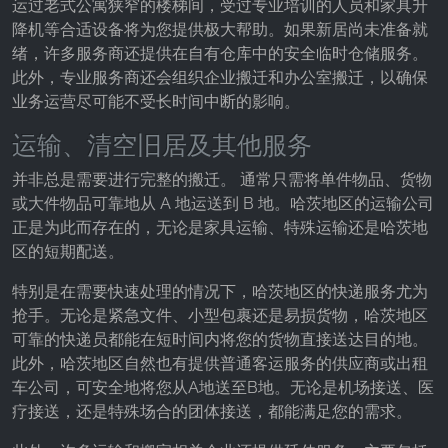
运过老式公寓狭窄的楼梯间，受过专业培训的人员和家具升
Provider:
降机等合适设备将为您提供极大帮助。如果新居尚未准备就
Facebook Ireland Ltd.
绪，许多服务商还提供在自有仓库中的安全临时仓储服务。
此外，专业服务商还会组织企业搬迁和办公室搬迁，以确保
Purpose:
业务运营尽可能不受长时间中断的影响。
广告测量和营销
运输、清空旧居及其他服务
Cookie duration:
3个月 - 1年
并非总是需要进行完整的搬迁。 通常只需将单件物品、货物
或大件物品可靠地从 A 地运送到 B 地。哈茨地区的运输公司
正是为此而存在的，无论是家具运输、特殊运输还是哈茨地
统计数据
区的短期配送。
统计Cookies以匿名方式收集信息。这些信息有助
特别是在需要快速处理的情况下，哈茨地区的快递服务尤为
于我们了解访问者如何使用我们的网站。
抢手。无论是紧急文件、小型包裹还是易损货物，哈茨地区
可靠的快递员都能在短时间内将您的货物直接送达目的地。
Google Analytics
此外，哈茨地区自然也有提供普通客运服务的供应商或出租
Name:
车公司，可安全地将您从A地送至B地。无论是机场接送、医
_ga, _gid, _gac_gb_
疗接送，还是特殊场合的团体接送，都能满足您的需求。
Provider: