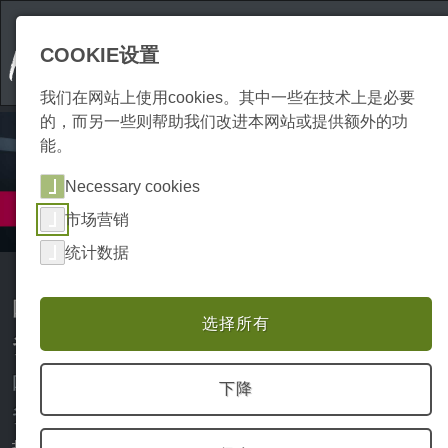
COOKIE设置
我们在网站上使用cookies。其中一些在技术上是必要
的，而另一些则帮助我们改进本网站或提供额外的功
能。
Necessary cookies
服务
市场营销
运输
统计数据
哈茨地区的运输、快递及搬家服
选择所有
务
哈茨地区的搬家、家具运输及物流服
下降
务
打包箱子、搬运家具，还要兼顾全局，这不仅耗费大量时