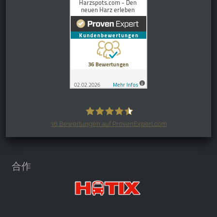
36
Bewertungen auf ProvenExpert.com
Harzspots.com - Den neuen Harz
erleben
合作