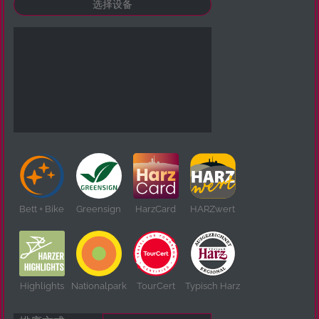
Bett + Bike
Greensign
HarzCard
HARZwert
Highlights
Nationalpark
TourCert
Typisch Harz