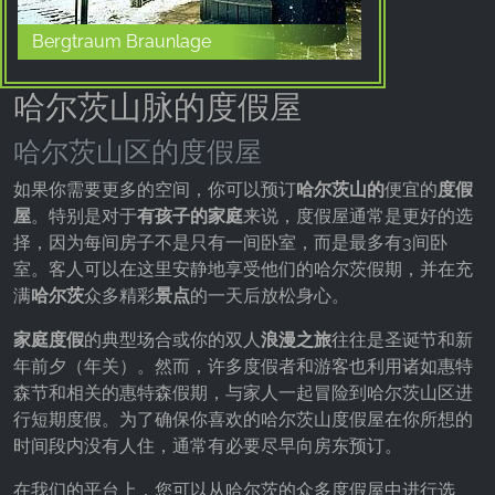
Bergtraum Braunlage
哈尔茨山脉的度假屋
哈尔茨山区的度假屋
如果你需要更多的空间，你可以预订
哈尔茨山的
便宜的
度假
屋
。特别是对于
有孩子的家庭
来说，度假屋通常是更好的选
择，因为每间房子不是只有一间卧室，而是最多有3间卧
室。客人可以在这里安静地享受他们的哈尔茨假期，并在充
满
哈尔茨
众多精彩
景点
的一天后放松身心。
家庭度假
的典型场合或你的双人
浪漫之旅
往往是圣诞节和新
年前夕（年关）。然而，许多度假者和游客也利用诸如惠特
森节和相关的惠特森假期，与家人一起冒险到哈尔茨山区进
行短期度假。为了确保你喜欢的哈尔茨山度假屋在你所想的
时间段内没有人住，通常有必要尽早向房东预订。
在我们的平台上，您可以从哈尔茨的众多度假屋中进行选