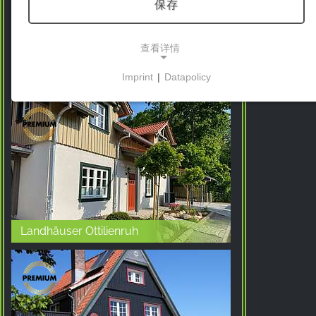
保存
查看详情
Bergwaldchalets Komfort
Imprint
|
Datapolicy
NECESSARY COOKIES
这些cookies能够实现基本功能，是使用网站所必需
的。
市场营销
营销cookies被第三方用来显示个性化的广告。它们
通过跟踪各网站的访问者来实现这一目的。
Landhäuser Ottilienruh
Facebook Pixel
Name:
_fbp, fr, _fbq, fbq