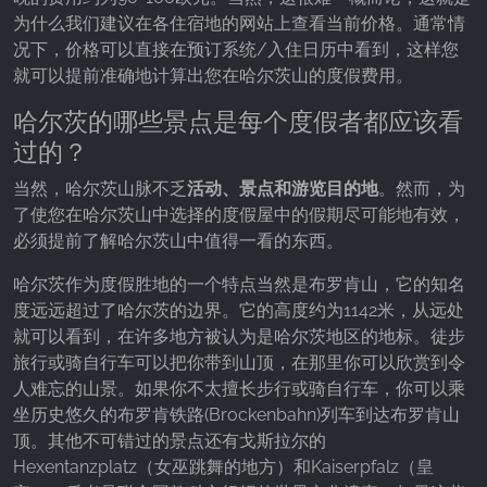
为什么我们建议在各住宿地的网站上查看当前价格。通常情
况下，价格可以直接在预订系统/入住日历中看到，这样您
就可以提前准确地计算出您在哈尔茨山的度假费用。
哈尔茨的哪些景点是每个度假者都应该看
过的？
当然，哈尔茨山脉不乏
活动、景点和游览目的地
。然而，为
了使您在哈尔茨山中选择的度假屋中的假期尽可能地有效，
必须提前了解哈尔茨山中值得一看的东西。
哈尔茨作为度假胜地的一个特点当然是布罗肯山，它的知名
度远远超过了哈尔茨的边界。它的高度约为1142米，从远处
就可以看到，在许多地方被认为是哈尔茨地区的地标。徒步
旅行或骑自行车可以把你带到山顶，在那里你可以欣赏到令
人难忘的山景。如果你不太擅长步行或骑自行车，你可以乘
坐历史悠久的布罗肯铁路(Brockenbahn)列车到达布罗肯山
顶。其他不可错过的景点还有戈斯拉尔的
Hexentanzplatz（女巫跳舞的地方）和Kaiserpfalz（皇