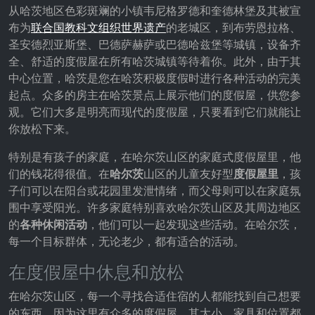
从哈茨地区色彩斑斓的小镇韦尼格罗德和奎德林堡及其被宣
布为
联合国教科文组织世界遗产
的老城区，到布劳恩拉格、
圣安德烈亚斯堡、巴德萨赫萨或巴德哈兹堡等城镇，设备齐
全、舒适的度假屋在所有哈茨城镇等待着你。此外，由于其
中心位置，哈茨是您在哈茨积极度假时进行各种活动的完美
起点。众多的房主在哈茨景点上展示他们的度假屋，供您参
观。它们大多是明亮而现代的度假屋，只要看到它们就能让
你放松下来。
特别是有孩子的家庭，在哈尔茨山区的家庭式度假屋里，他
们的钱花得很值。在
哈尔茨
山区的儿童友好型
度假屋里
，孩
子们可以在阳台或花园里发泄情绪，而父母则可以在家庭氛
围中享受阳光。许多家庭特别喜欢哈尔茨山区及其周边地区
的
各种休闲活动
，他们可以一起发现这些活动。在哈尔茨，
每一个目标群体，无论老少，都有适合的活动。
在度假屋中休息和放松
在哈尔茨山区，每一个寻找合适住宿的人都能找到自己想要
的东西，因为这里有众多的度假屋，其大小、家具和位置都