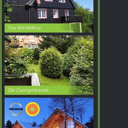
Provider:
Facebook Ireland Ltd.
Purpose:
Das Wichtelhus
广告测量和营销
Cookie duration:
3个月 - 1年
统计数据
统计Cookies以匿名方式收集信息。这些信息有助
于我们了解访问者如何使用我们的网站。
Die Zwergenbaude
Google Analytics
Name:
_ga, _gid, _gac_gb_
Provider: