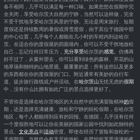
各不相同，几乎可以满足每一种口味。如果您想在假期中完
全关闭，享受哈尔茨大自然的宁静，当然可以这样做，完全
不受干扰地享受哈尔茨风景的宁静。无论是周末旅行、短期
度假还是持续数周的暑假或滑雪度假，由于其位于德国中部
的中心位置，几乎每个人都能在几小时的车程内到达哈尔
茨。在适合你的度假屋的四面墙内，你可以不受干扰地放松
自己，忘记任何日常压力，
充分享受
哈尔茨的
感觉
。仿佛再
好不过了，从窗外望去，你可以看到绿色的森林、开花的山
地草场和独特的山地景观。最重要的是：所有这些以及更多
的东西都在你的度假屋的门口。附近通常有美妙的自行车
道、徒步旅行路线或户外活动。在
哈尔茨山
无忧无虑的
假期
中，没有什么比拥有如此广泛的景点选择更好了。
不管你是选择在哈尔茨地区的大自然中的充满冒险精神
的
假
期，还是选择充满健康、放松和宁静的轻松假期，在哈尔茨
地区，每个人都能得到应有的回报。在德国，几乎没有任何
一个度假胜地可以让你在美丽的国家公园中找到如此独特的
景点、
文化亮点
和
活动
密度。即使在经历了冒险和放松的一
天假期后，当然也会有无尽的放松。在壁炉前享受浪漫的夜