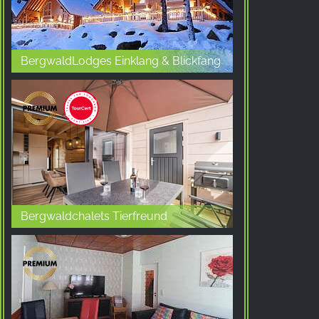
Google LLC
Purpose:
收集关于网站使用的统计数据
BergwaldLodges Einklang & Blickfang
Cookie duration:
24小时 - 2年
Bergwaldchalets Tierfreund