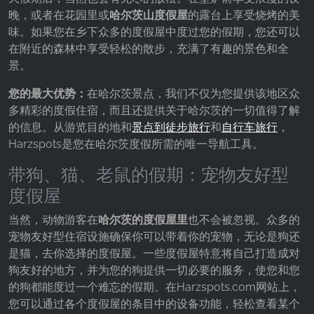
晚，或者在花园里或
哈尔茨山度假屋
的露台上享受烧烤的美
味。如果您在乡下众多的度假屋中度过您的假期，您还可以
在附近的森林中享受轻松的散步，充满了有趣的景色和全
景。
您的最大优势：
在哈尔茨景点，我们不仅为您提供该地区众
多精彩的度假住宿，而且还提供关于哈尔茨的一切值得了解
的信息。从游览目的地和
景点到
徒步旅行
和
自行车旅行
，
Harzspots是您在哈尔茨度假所需的唯一导航工具。
带狗、猫、老鼠的假期：宠物友好型
度假屋
当然，动物游客在
哈尔茨的度假屋里
也不会被忽视。众多的
宠物友好型住宿设施确保你可以带着你的宠物，无论是狗还
是猫，去你选择的度假屋。一些度假屋特意将自己打造成对
狗友好的地方，并为您的狗提供一切必要的服务，使您和您
的狗都能度过一个难忘的假期。在Harzspots.com网站上，
您可以通过各个度假屋的条目中的设备功能，轻松查看某个