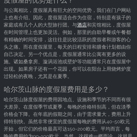
与公寓相比，度假屋具有巨大的空间优势，我们在门户网站
上也有介绍。因此，度假屋适合作为住宿，特别是有孩子的
家庭或有几个人的大型旅行团。与
酒店
和宾馆相比，度假屋
在时间管理上也更加灵活。例如，那里的自助早餐或午餐都
有精确的时间安排，这往往是比较活跃的度假者和游客的心
头之痛。而在度假屋里，每天的日程安排和膳食计划都由你
自己决定。另一个优点是，度假屋通常比公寓有更多的设
施。诸如桑拿房、漩涡浴池或壁炉等功能通常只在度假屋中
出现。如果房子还有一个花园，你可以在阳台上用烧烤炉度
过轻松的夜晚，尤其是在夏季。
哈尔茨山脉的度假屋费用是多少？
哈尔茨山脉度假屋的费用因地点、设施和季节的不同而有很
大差异。在度假季节或夏季，每晚的价格特别高，但在淡季
价格会下降。在年底的假期之间，由于需求量大，费用上升
得特别快。虽然非常便宜的度假屋每晚的费用从40-50欧元
开始，但它们的价格最高可达150-200欧元。平均而言，每
晚的费用约为90-100欧元。当然，这很难一概而论，这就是