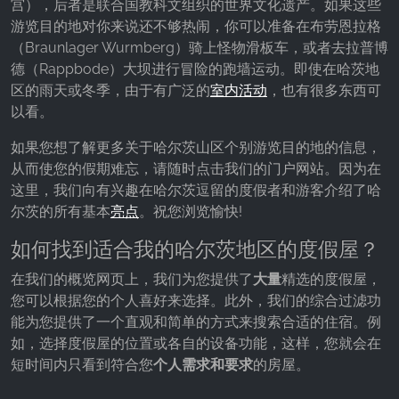
宫），后者是联合国教科文组织的世界文化遗产。如果这些
游览目的地对你来说还不够热闹，你可以准备在布劳恩拉格
（Braunlager Wurmberg）骑上怪物滑板车，或者去拉普博
德（Rappbode）大坝进行冒险的跑墙运动。即使在哈茨地
区的雨天或冬季，由于有广泛的
室内活动
，也有很多东西可
以看。
如果您想了解更多关于哈尔茨山区个别游览目的地的信息，
从而使您的假期难忘，请随时点击我们的门户网站。因为在
这里，我们向有兴趣在哈尔茨逗留的度假者和游客介绍了哈
尔茨的所有基本
亮点
。祝您浏览愉快!
如何找到适合我的哈尔茨地区的度假屋？
在我们的概览网页上，我们为您提供了
大量
精选的度假屋，
您可以根据您的个人喜好来选择。此外，我们的综合过滤功
能为您提供了一个直观和简单的方式来搜索合适的住宿。例
如，选择度假屋的位置或各自的设备功能，这样，您就会在
短时间内只看到符合您
个人需求和要求
的房屋。