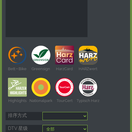
Bett + Bike
Greensign
HarzCard
HARZwert
Highlights
Nationalpark
TourCert
Typisch Harz
排序方式
DTV 星级