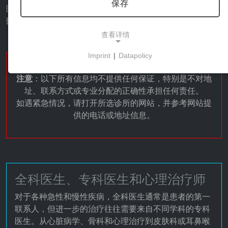
保存
医生、牙医、心理治疗师还是事故医生，哈茨地区都能为居
民和游客提供全面的医疗服务。
查看详情
Imprint
|
Datapolicy
NECESSARY COOKIES
注意
：以下所有信息均不提供任何保证，特别是不对地
这些cookies能够实现基本功能，是使用网站所必需
址、联系方式或专业分配的正确性承担任何责任。
的。
如遇紧急情况，请打开所选诊所的网站，并参考网站提
供的电话或地址信息。
市场营销
营销cookies被第三方用来显示个性化的广告。它们
通过跟踪各网站的访问者来实现这一目的。
全科医生、专科医生和心理治疗师
Facebook Pixel
对于各种急性和慢性疾病，全科医生通常是患者的第一
联系人，但进一步的治疗往往需要来自不同学科的专科
Name:
_fbp, fr, _fbq, fbq
医生。从心脏病学、骨科和心理治疗到皮肤科或耳鼻喉