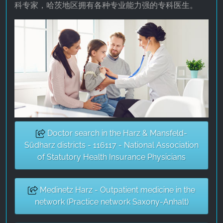
科专家，哈茨地区拥有各种专业能力强的专科医生。
Provider:
Facebook Ireland Ltd.
Purpose:
广告测量和营销
Cookie duration:
3个月 - 1年
统计数据
Doctor search in the Harz & Mansfeld-
统计Cookies以匿名方式收集信息。这些信息有助
Südharz districts - 116117 - National Association
于我们了解访问者如何使用我们的网站。
of Statutory Health Insurance Physicians
Google Analytics
Medinetz Harz - Outpatient medicine in the
Name:
network (Practice network Saxony-Anhalt)
_ga, _gid, _gac_gb_
Provider: