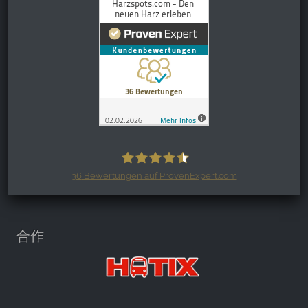
36
Bewertungen auf ProvenExpert.com
Harzspots.com - Den neuen Harz
erleben
合作