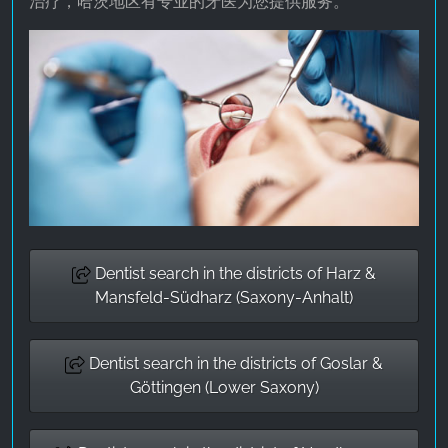
治疗，哈茨地区有专业的牙医为您提供服务。
Dentist search in the districts of Harz &
Mansfeld-Südharz (Saxony-Anhalt)
Dentist search in the districts of Goslar &
Göttingen (Lower Saxony)