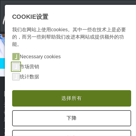
COOKIE设置
我们在网站上使用cookies。其中一些在技术上是必要
的，而另一些则帮助我们改进本网站或提供额外的功
能。
Necessary cookies
哈茨斯波茨服务
市场营销
哈尔茨山区的医生
统计数据
哈茨地区的医生
选择所有
无论您是在度假还是在家里，医疗建议对于健康问题或不适
都是非常重要的。然而，如果在哈茨度假期间出现健康问
下降
题，那将是一件非常令人烦恼的事情。因此，我们在此页面
上为您提供哈茨地区优秀医生和医师的全面介绍，他们非常
乐意为您解答任何问题或不适。无论您需要全科医生、专科