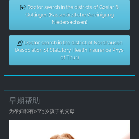
Google LLC
Doctor search in the districts of Goslar &
Göttingen (Kassenärztliche Vereinigung
Purpose:
Niedersachsen)
收集关于网站使用的统计数据
Cookie duration:
24小时 - 2年
Doctor search in the district of Nordhausen
(Association of Statutory Health Insurance Phys.
of Thur.)
早期帮助
为孕妇和有0至3岁孩子的父母