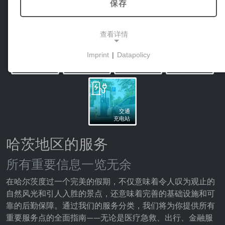
保存
健康
优惠券
信息
信息
医院
Komoot
哈尔茨的地图
游乐场
查看详情
信息
Imprint
|
Datapolicy
信息
网络摄像头
信息
NECESSARY COOKIES
网络摄像头
布罗肯
天气
电动汽车共享
这些cookies能够实现基本功能，是使用网站所必需
的。
交通
充电站
市场营销
哈茨地区的服务
营销cookies被第三方用来显示个性化的广告。它们
所有重要信息一览无余
通过跟踪各网站的访问者来实现这一目的。
在哈尔茨度过一个完美的假期，不仅意味着令人叹为观止的
Facebook Pixel
自然风光和引人入胜的景点，还意味着完善的基础设施和可
靠的后勤保障。通过我们的服务分类，我们将为你提供所有
Name:
重要服务点的全面指南——无论是医疗急救、出行、金融服
_fbp, fr, _fbq, fbq