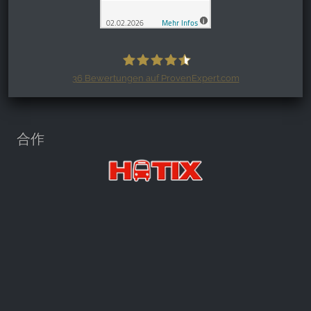
36
Bewertungen auf ProvenExpert.com
Harzspots.com - Den neuen Harz
erleben
合作