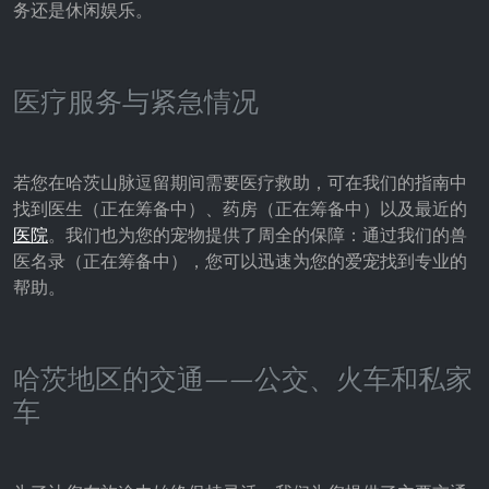
务还是休闲娱乐。
Provider:
Facebook Ireland Ltd.
Purpose:
医疗服务与紧急情况
广告测量和营销
Cookie duration:
3个月 - 1年
若您在哈茨山脉逗留期间需要医疗救助，可在我们的指南中
找到医生（正在筹备中）、药房（正在筹备中）以及最近的
医院
。我们也为您的宠物提供了周全的保障：通过我们的兽
医名录（正在筹备中），您可以迅速为您的爱宠找到专业的
统计数据
帮助。
统计Cookies以匿名方式收集信息。这些信息有助
于我们了解访问者如何使用我们的网站。
哈茨地区的交通——公交、火车和私家
Google Analytics
车
Name:
_ga, _gid, _gac_gb_
Provider: