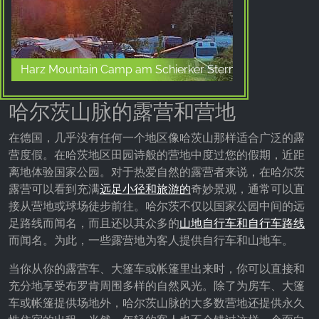
Provider:
Facebook Ireland Ltd.
Purpose:
Harz Mountain Camp am Schierker Stern
广告测量和营销
Cookie duration:
哈尔茨山脉的露营和营地
3个月 - 1年
在德国，几乎没有任何一个地区像哈茨山那样适合广泛的露
营度假。在哈茨地区田园诗般的营地中度过您的假期，近距
离地体验国家公园。对于热爱自然的露营者来说，在哈尔茨
统计数据
露营可以看到充满
远足小径和旅游的
奇妙景观，通常可以直
统计Cookies以匿名方式收集信息。这些信息有助
接从营地或球场徒步前往。哈尔茨不仅以国家公园中间的远
于我们了解访问者如何使用我们的网站。
足路线而闻名，而且还以其众多的
山地自行车和自行车路线
而闻名。为此，一些露营地为客人提供自行车和山地车。
Google Analytics
当你从你的露营车、大篷车或帐篷里出来时，你可以直接和
Name:
充分地享受布罗肯周围多样的自然风光。除了为房车、大篷
_ga, _gid, _gac_gb_
车或帐篷提供场地外，哈尔茨山脉的大多数营地还提供永久
Provider: