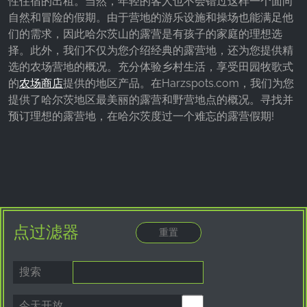
性住宿的出租。当然，年轻的客人也不会错过这样一个面向
Google LLC
自然和冒险的假期。由于营地的游乐设施和操场也能满足他
们的需求，因此哈尔茨山的露营是有孩子的家庭的理想选
Purpose:
择。此外，我们不仅为您介绍经典的露营地，还为您提供精
收集关于网站使用的统计数据
选的农场营地的概况。充分体验乡村生活，享受田园牧歌式
Cookie duration:
的
农场商店
提供的地区产品。在Harzspots.com，我们为您
24小时 - 2年
提供了哈尔茨地区最美丽的露营和野营地点的概况。寻找并
预订理想的露营地，在哈尔茨度过一个难忘的露营假期!
点过滤器
搜索
今天开放