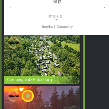
保存
查看详情
Campingplatz Am Bärenbache
Imprint
|
Datapolicy
NECESSARY COOKIES
这些cookies能够实现基本功能，是使用网站所必需
的。
市场营销
营销cookies被第三方用来显示个性化的广告。它们
通过跟踪各网站的访问者来实现这一目的。
Campingplatz Eulenburg
Facebook Pixel
Name:
_fbp, fr, _fbq, fbq