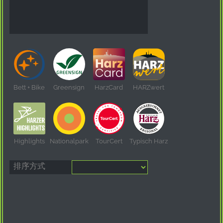
Bett + Bike
Greensign
HarzCard
HARZwert
Highlights
Nationalpark
TourCert
Typisch Harz
排序方式