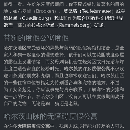
值得一看。在哈尔茨度假期间，你不应该错过最著名的目的
地，如布罗肯（Brocken）、
魔鬼墙（Teufelsmauer
）
或奎
德林堡（Quedlinburg）老城
和作为
联合国教科文组织世界
遗产
一部分的
拉梅尔斯堡（Rammelsberg）矿场
。
带狗的度假公寓度假
哈尔茨地区未受破坏的风景与美丽的度假宾馆相结合，是全
家人和狗一起度假的理想选择。孩子们可以在花园或度假屋
的露台上发泄情绪，而父母则有机会在烧烤区或日光浴草坪
上度过适合家庭的轻松时光。
哈尔茨
的许多
度假公寓
不仅欢
迎四条腿的朋友和宠物，而且也非常欢迎它们。哈尔茨山区
的一些住宿单位被指定为特别适合狗和宠物的地方。不过，
为了安全起见，你应该事先与房东联系，了解详细的安排和
进一步的细节。在哈尔茨山区，没有人可以在度假期间离开
自己的宠物，无论是狗、猫还是老鼠。
哈尔茨山脉的无障碍度假公寓
在许多
无障碍度假公寓
中，残疾人或步行能力较差的人可以