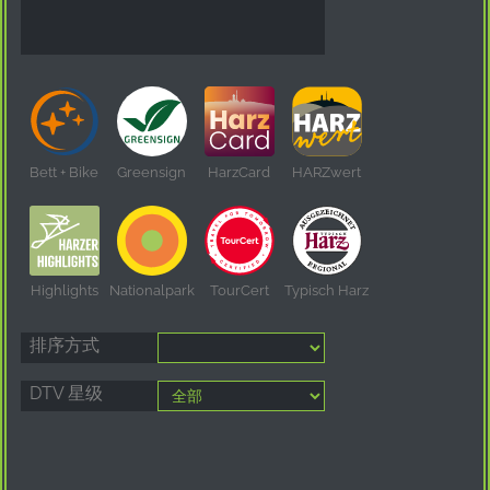
Bett + Bike
Greensign
HarzCard
HARZwert
Highlights
Nationalpark
TourCert
Typisch Harz
排序方式
DTV 星级