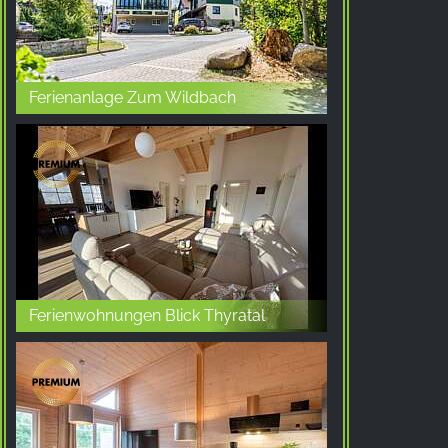
Provider:
Facebook Ireland Ltd.
Purpose:
Ferienanlage Zum Wildbach
广告测量和营销
Cookie duration:
3个月 - 1年
统计数据
统计Cookies以匿名方式收集信息。这些信息有助
于我们了解访问者如何使用我们的网站。
Ferienwohnungen Blick Thyratal
Google Analytics
Name:
_ga, _gid, _gac_gb_
Provider: