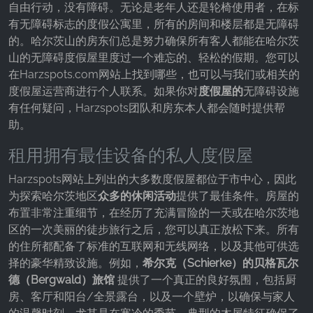
自由行动，没有障碍。无论是老年人还是轮椅使用者，在标
有无障碍标志的度假公寓里，所有的房间和楼层都是无障碍
的。哈尔茨山的房东们总是努力确保所有客人都能在哈尔茨
山的无障碍度假屋里度过一个难忘的、轻松的假期。您可以
在Harzspots.com网站上找到哪些，也可以与我们或相关的
度假屋运营商进行个人联系。如果你对
度假屋的
无障碍设施
有任何疑问，Harzspots团队和房东本人都会随时提供帮
助。
租用拥有最佳设备的私人度假屋
Harzspots网站上列出的大多数度假屋都位于市中心，因此
为探索哈尔茨地区
众多的休闲活动
提供了最佳条件。房屋的
布置非常注重细节，在经历了充满冒险的一天或在哈尔茨地
区的一次美丽的徒步旅行之后，您可以真正放松下来。所有
的住所都配备了标准的互联网和无线网络，以及其他可供选
择的豪华精致设施。例如，
希尔克（Schierke）的贝格瓦尔
德（Bergwald）旅馆
提供了一个真正的良好氛围，包括厨
房、客厅和阳台/全景露台，以及一个壁炉，以确保与家人