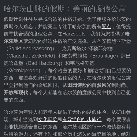
哈尔茨山脉的假期：美丽的度假公寓
假期计划往往从寻找合适的住宿开始。为了使您在哈尔茨的
假期令人难忘，并能完全专注于哈尔茨的所有
景点
，值得提
前寻找合适的度假公寓。在Harzspots，我们为您提供了
哈
尔茨地区
梦幻般的舒适
住宿
的广泛选择。从圣安德烈亚斯堡
（Sankt Andreasberg）、克劳斯塔尔-泽勒菲尔德
（Clausthal-Zellerfeld）和布劳恩拉格（Braunlage）到巴
德哈兹堡（Bad Harzburg）和韦尼格罗德
（Wernigerode），每个哈兹的爱好者都能找到自己想要的
东西。那些喜欢舒适的度假住宿的人，在哈尔茨的度假公寓
里会得到他们的金钱回报。从
田园诗般的自然风光
到
时尚、
开放和现代，
每个人都能在哈尔茨
的
度假公寓中找到自己想
要的东西。
哈尔茨为年轻人和老年人提供了无数的度假体验。从矿山参
观、城市游览到
文化展览
和
有导游的徒步旅行
，每个度假者
都能找到适合自己的东西。哈尔茨地区的每一个城镇都有其
独特的魅力，还有个别和部分历史悠久的游览目的地，绝对