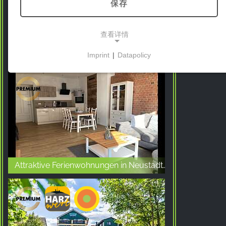
保存
查看详情
Premium Appartementhaus wohlBfinden
Imprint
|
Datapolicy
NECESSARY COOKIES
这些cookies能够实现基本功能，是使用网站所必需
的。
市场营销
营销cookies被第三方用来显示个性化的广告。它们
通过跟踪各网站的访问者来实现这一目的。
Attraktive Ferienwohnungen in Neustadt/Harz
Facebook Pixel
Name:
_fbp, fr, _fbq, fbq