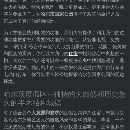
的温馨时刻，尤其是在寒冷的季节。典型的木屋特征确保了
白天的温暖、愉快的氛围，晚上更是如此。更不用说大型的
芬兰桑拿房了，在
哈尔茨国家公园
进行了艰苦的旅行之后，
它成为了真正的健康绿洲
。
为了方便您找到相关的功能，我们为您提供了利用我们的过
滤功能搜索您所需要的功能的可能性。从智能电视、免费
Wi-Fi网络和综合停车位到可欣赏山景的阳台、花园、烧烤架
和配套的厨房，你可以在我们的
住宿
中找到你心中所想的一
切。喜欢养生的人还可以在一些度假公寓中找到漩涡浴、桑
拿浴或壁炉。我们列出的一些度假公寓还提供内部自行车或
电动自行车，你可以用它轻松地探索哈尔茨国家公园的周边
环境。
哈尔茨度假区--独特的大自然和历史悠
久的半木结构城镇
有了适合您
个人意愿和要求
的度假公寓作为住宿，您就可以
发现哈尔茨地区迷人的自然风光和多样的景点。毕竟，一个
完美的假期或短暂的休息，不仅仅是住宿本身，还有很多东