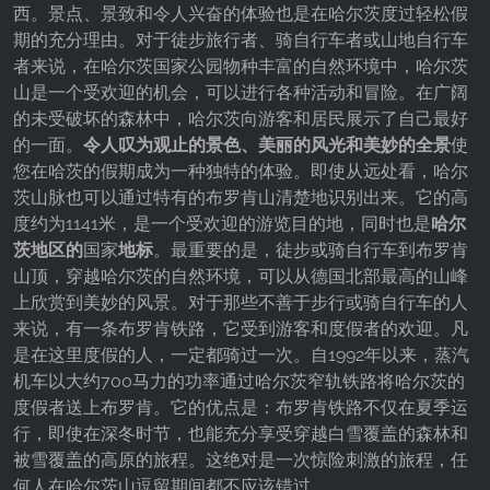
西。景点、景致和令人兴奋的体验也是在哈尔茨度过轻松假
期的充分理由。对于徒步旅行者、骑自行车者或山地自行车
者来说，在哈尔茨国家公园物种丰富的自然环境中，哈尔茨
山是一个受欢迎的机会，可以进行各种活动和冒险。在广阔
的未受破坏的森林中，哈尔茨向游客和居民展示了自己最好
的一面。
令人叹为观止的景色、美丽的风光和美妙的全景
使
您在哈茨的假期成为一种独特的体验。即使从远处看，哈尔
茨山脉也可以通过特有的布罗肯山清楚地识别出来。它的高
度约为1141米，是一个受欢迎的游览目的地，同时也是
哈尔
茨地区的
国家
地标
。最重要的是，徒步或骑自行车到布罗肯
山顶，穿越哈尔茨的自然环境，可以从德国北部最高的山峰
上欣赏到美妙的风景。对于那些不善于步行或骑自行车的人
来说，有一条布罗肯铁路，它受到游客和度假者的欢迎。凡
是在这里度假的人，一定都骑过一次。自1992年以来，蒸汽
机车以大约700马力的功率通过哈尔茨窄轨铁路将哈尔茨的
度假者送上布罗肯。它的优点是：布罗肯铁路不仅在夏季运
行，即使在深冬时节，也能充分享受穿越白雪覆盖的森林和
被雪覆盖的高原的旅程。这绝对是一次惊险刺激的旅程，任
何人在哈尔茨山逗留期间都不应该错过。