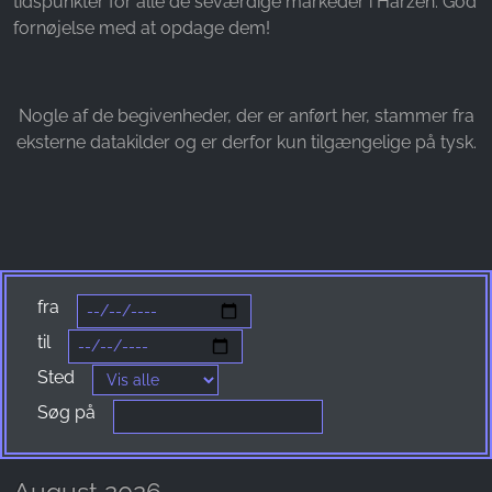
tidspunkter for alle de seværdige markeder i Harzen. God
Name:
fornøjelse med at opdage dem!
_fbp, fr, _fbq, fbq
Provider:
Facebook Ireland Ltd.
Nogle af de begivenheder, der er anført her, stammer fra
eksterne datakilder og er derfor kun tilgængelige på tysk.
Purpose:
Måling af reklamer og markedsføring
Cookie duration:
3 måneder - 1 år
fra
STATISTIK
til
Statistikcookies indsamler oplysninger anonymt.
Sted
Disse oplysninger hjælper os med at forstå,
hvordan vores besøgende bruger vores
Søg på
hjemmeside.
Google Analytics
August 2026