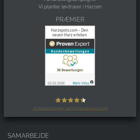
Vi planter løvtræer i Harzen
PRÆMIER
36
Bewertungen auf ProvenExpert.com
Harzspots.com - Den neuen Harz
erleben
SAMARBEJDE