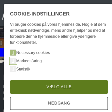
COOKIE-INDSTILLINGER
Vi bruger cookies på vores hjemmeside. Nogle af dem
er teknisk nødvendige, mens andre hjælper os med at
forbedre denne hjemmeside eller give yderligere
funktionaliteter.
Events
Necessary cookies
Markeder
Markedsføring
Statistik
Markeder i Harzen
Harzen tilbyder turister, feriegæster og lokale et bredt
VÆLG ALLE
udvalg af markeder hele året rundt. Fra bjergbøndernes
markeder og julemarkeder til middelaldermarkeder -
NEDGANG
Tysklands største lavfjeldsområde byder på talrige
muligheder for at nyde Harz' specialiteter. Ud over de