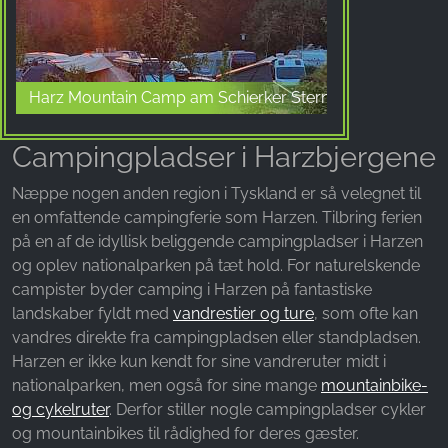
Name:
_fbp, fr, _fbq, fbq
Provider:
Facebook Ireland Ltd.
Harz Mountain Camp am Schierker Stern
Purpose:
Campingpladser i Harzbjergene
Måling af reklamer og markedsføring
Cookie duration:
Næppe nogen anden region i Tyskland er så velegnet til
3 måneder - 1 år
en omfattende campingferie som Harzen. Tilbring ferien
på en af de idyllisk beliggende campingpladser i Harzen
og oplev nationalparken på tæt hold. For naturelskende
campister byder camping i Harzen på fantastiske
STATISTIK
landskaber fyldt med
vandrestier og ture
, som ofte kan
Statistikcookies indsamler oplysninger anonymt.
vandres direkte fra campingpladsen eller standpladsen.
Disse oplysninger hjælper os med at forstå,
Harzen er ikke kun kendt for sine vandreruter midt i
hvordan vores besøgende bruger vores
nationalparken, men også for sine mange
mountainbike-
hjemmeside.
og cykelruter
. Derfor stiller nogle campingpladser cykler
og mountainbikes til rådighed for deres gæster.
Google Analytics