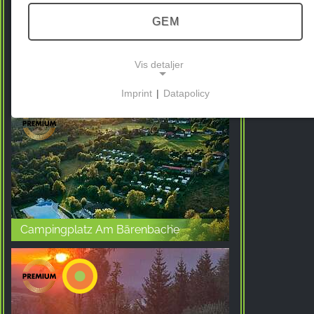
GEM
Vis detaljer
Campingplatz Eulenburg
Imprint
|
Datapolicy
NECESSARY COOKIES
Disse cookies muliggør grundlæggende funktioner
og er nødvendige for brugen af hjemmesiden.
MARKEDSFØRING
Marketingcookies bruges af tredjeparter til at vise
Campingplatz Am Bärenbache
personlige reklamer. Det gør de ved at spore
besøgende på tværs af hjemmesider.
Facebook Pixel