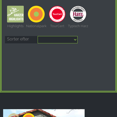
Highlights
Nationalpark
TourCert
Typisch Harz
Sorter efter