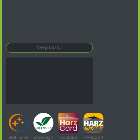
Bett + Bike
Greensign
HarzCard
HARZwert