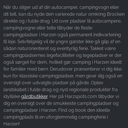
Når du stiger ud af din autocamper, campingvogn eller
Name:
dit telt, kan du nyde den varierede natur omkring Brocken
_ga, _gid, _gac_gb_
direkte og i fulde drag. Ud over pladser til autocampere,
Provider:
campingvogne eller telte tilbyder de fleste
Google LLC
campingpladser i Harzen også permanent indkvartering
til leje. Selvfølgelig vil de yngre gæster ikke gå glip af en
Purpose:
sådan naturorienteret og eventyrlig ferie. Takket være
Indsamling af statistik om brug af hjemmesiden
campingpladsernes legefaciliteter og legepladser er der
Cookie duration:
også sørget for dem, hvilket gør camping i Harzen ideelt
24 timer - 2 år
for familier med børn. Derudover præsenterer vi dig ikke
kun for klassiske campingpladser, men giver dig også en
oversigt over udvalgte pladser på gårde. Oplev
landskabet i fulde drag og nyd regionale produkter fra
idylliske
gårdbutikker
. Her på Harzspots.com tilbyder vi
dig en oversigt over de smukkeste campingpladser og
campingpladser i Harzen. Find og book den ideelle
campingplads til en uforglemmelig campingferie i
Harzen!