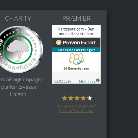
CHARITY
PRÆMIER
ndraisingkampagne:
i planter løvtræer i
Harzen
36
Bewertungen auf
ProvenExpert.com
Harzspots.com - Den neuen Harz
erleben