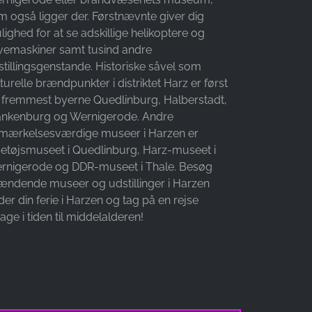
m også ligger der. Førstnævnte giver dig
ighed for at se adskillige helikoptere og
yvemaskiner samt tusind andre
stillingsgenstande. Historiske såvel som
turelle brændpunkter i distriktet Harz er først
 fremmest byerne Quedlinburg, Halberstadt,
ankenburg og Wernigerode. Andre
mærkelsesværdige museer i Harzen er
getøjsmuseet i Quedlinburg, Harz-museet i
rnigerode og DDR-museet i Thale. Besøg
ændende museer og udstillinger i Harzen
er din ferie i Harzen og tag på en rejse
bage i tiden til middelalderen!