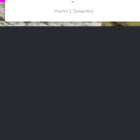
Imprint
|
Datapolicy
NECESSARY COOKIES
Disse cookies muliggør grundlæggende funktioner
og er nødvendige for brugen af hjemmesiden.
MARKEDSFØRING
Marketingcookies bruges af tredjeparter til at vise
personlige reklamer. Det gør de ved at spore
besøgende på tværs af hjemmesider.
Facebook Pixel
Name:
_fbp, fr, _fbq, fbq
Provider:
Facebook Ireland Ltd.