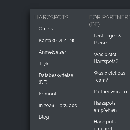
HARZSPOTS
FOR PARTNER
(DE)
Om os
Leistungen &
Kontakt (DE/EN)
Preise
Anmeldelser
Was bietet
Harzspots?
Tryk
Was bietet das
Databeskyttelse
Team?
(DE)
Partner werden
Komoot
Harzspots
In 2026: HarzJobs
empfehlen
Blog
Harzspots
empfiehlt