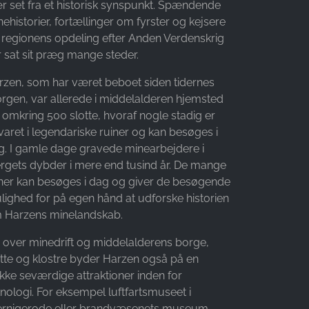
ær set fra et historisk synspunkt. Spændende
ehistorier, fortællinger om fyrster og kejsere
 regionens opdeling efter Anden Verdenskrig
r sat sit præg mange steder.
rzen, som har været beboet siden tidernes
rgen, var allerede i middelalderen hjemsted
 omkring 500 slotte, hvoraf nogle stadig er
varet i legendariske ruiner og kan besøges i
g. I gamle dage gravede minearbejdere i
ergets dybder i mere end tusind år. De mange
ner kan besøges i dag og giver de besøgende
lighed for på egen hånd at udforske historien
 Harzens minelandskab.
 over minedrift og middelalderens borge,
otte og klostre byder Harzen også på en
kke seværdige attraktioner inden for
nologi. For eksempel luftfartsmuseet i
rnigerode eller brandvæsenets museum,