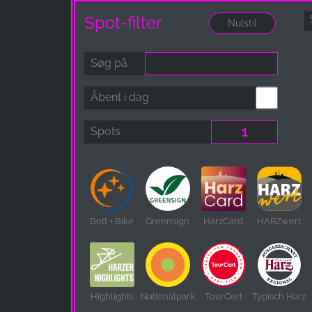
Spot-filter
Søg på
Åbent i dag
Spots
Bett + Bike
Greensign
HarzCard
HARZwert
Highlights
Nationalpark
TourCert
Typisch Harz