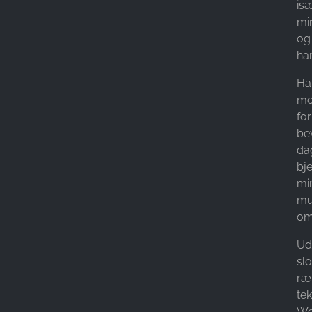
is
min
og
ha
Ha
mo
for
be
da
bj
mi
mu
om
Ud
sl
ræ
tek
We