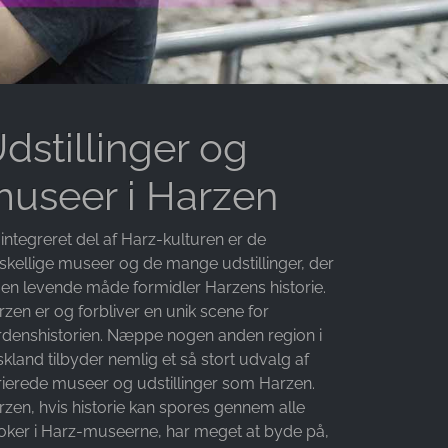
dstillinger og
useer i Harzen
integreret del af Harz-kulturen er de
rskellige museer og de mange udstillinger, der
 en levende måde formidler Harzens historie.
zen er og forbliver en unik scene for
rdenshistorien. Næppe nogen anden region i
kland tilbyder nemlig et så stort udvalg af
rierede museer og udstillinger som Harzen.
rzen, hvis historie kan spores gennem alle
oker i Harz-museerne, har meget at byde på,