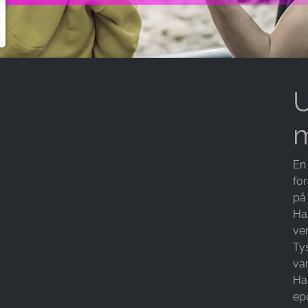
U
m
En 
fo
på
Har
ve
Tys
va
Ha
ep