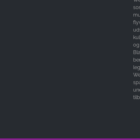
so
mul
fl
ud
kul
og
Bl
be
le
We
sp
und
til