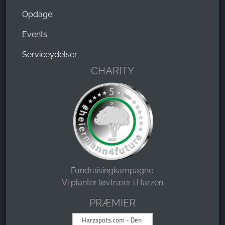
Opdage
Events
Serviceydelser
CHARITY
Fundraisingkampagne:
Vi planter løvtræer i Harzen
PRÆMIER