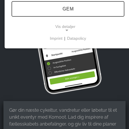
GEM
Vis detaljer
Imprint
|
Datapolicy
NECESSARY COOKIES
Disse cookies muliggør grundlæggende funktioner
og er nødvendige for brugen af hjemmesiden.
MARKEDSFØRING
Marketingcookies bruges af tredjeparter til at vise
personlige reklamer. Det gør de ved at spore
besøgende på tværs af hjemmesider.
Gør din næste cykeltur, vandretur eller løbetur til et
unikt eventyr med Komoot. Lad dig inspirere af
Facebook Pixel
fællesskabets anbefalinger, og giv liv til dine planer