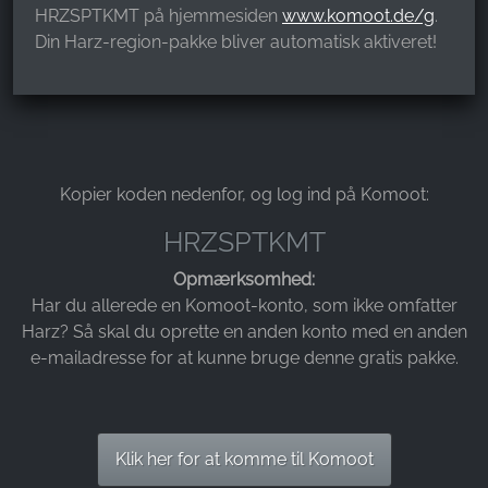
HRZSPTKMT på hjemmesiden
www.komoot.de/g
.
Name:
Din Harz-region-pakke bliver automatisk aktiveret!
_ga, _gid, _gac_gb_
Provider:
Google LLC
Purpose:
Indsamling af statistik om brug af hjemmesiden
Kopier koden nedenfor, og log ind på Komoot:
Cookie duration:
HRZSPTKMT
24 timer - 2 år
Opmærksomhed:
Har du allerede en Komoot-konto, som ikke omfatter
Harz? Så skal du oprette en anden konto med en anden
e-mailadresse for at kunne bruge denne gratis pakke.
Klik her for at komme til Komoot