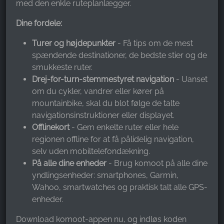
med den enkle ruteplanlægger.
Name:
_fbp, fr, _fbq, fbq
Dine fordele:
Provider:
Turer og højdepunkter
- Få tips om de mest
Facebook Ireland Ltd.
spændende destinationer, de bedste stier og de
Purpose:
smukkeste ruter.
Måling af reklamer og markedsføring
Drej-for-turn-stemmestyret navigation
- Uanset
om du cykler, vandrer eller kører på
Cookie duration:
mountainbike, skal du blot følge de talte
3 måneder - 1 år
navigationsinstruktioner eller displayet.
Offlinekort
- Gem enkelte ruter eller hele
regionen offline for at få pålidelig navigation,
STATISTIK
selv uden mobiltelefondækning.
Statistikcookies indsamler oplysninger anonymt.
På alle dine enheder
- Brug komoot på alle dine
Disse oplysninger hjælper os med at forstå,
yndlingsenheder: smartphones, Garmin,
hvordan vores besøgende bruger vores
Wahoo, smartwatches og praktisk talt alle GPS-
hjemmeside.
enheder.
Download komoot-appen nu, og indløs koden
Google Analytics