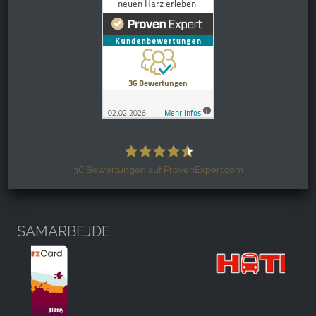
36
Bewertungen auf ProvenExpert.com
Harzspots.com - Den neuen Harz
erleben
SAMARBEJDE