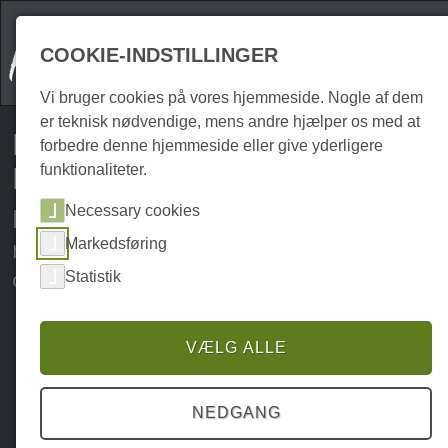
COOKIE-INDSTILLINGER
Vi bruger cookies på vores hjemmeside. Nogle af dem
er teknisk nødvendige, mens andre hjælper os med at
Harzspots giver dig Komoot
forbedre denne hjemmeside eller give yderligere
funktionaliteter.
Region Pack Harz gratis!
Necessary cookies
Nyd Harzen til fods eller på cykel
med Harzspots.com og Komoot -
Markedsføring
digital og stemmeguidet guidning
Statistik
VÆLG ALLE
NEDGANG