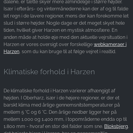
dalene, er tætte skyer mere almindelige i større højder.
Name:
Især i efterårs- og vintermånederne kan der af og til falde
_fbp, fr, _fbq, fbq
let regn i de lavere regioner, mens der kan forekomme let
Provider:
slud i større højder. Nogle dage er det meget skyet hele
Facebook Ireland Ltd.
tiden, hvilket giver Harzen en mystisk atmosfære. En
anden måde at holde øje med den aktuelle vejrsituation i
Purpose:
Harzen er vores oversigt over forskellige
webkameraer i
Måling af reklamer og markedsføring
Harzen
, som du kan bruge til at følge vejret i realtid.
Cookie duration:
3 måneder - 1 år
Klimatiske forhold i Harzen
STATISTIK
De klimatiske forhold i Harzen varierer afhængigt af
Statistikcookies indsamler oplysninger anonymt.
højden. I Oberharz, især i de højere regioner, er der et
Disse oplysninger hjælper os med at forstå,
barskt klima med årlige gennemsnitstemperaturer på
hvordan vores besøgende bruger vores
mellem 5 °C og 6 °C. Den årlige nedbør ligger her på
hjemmeside.
mellem 1.000 og 1.400 mm, i topområderne endda op til
1.800 mm - hvoraf en stor del falder som sne.
Bloksbjerg
,
Google Analytics