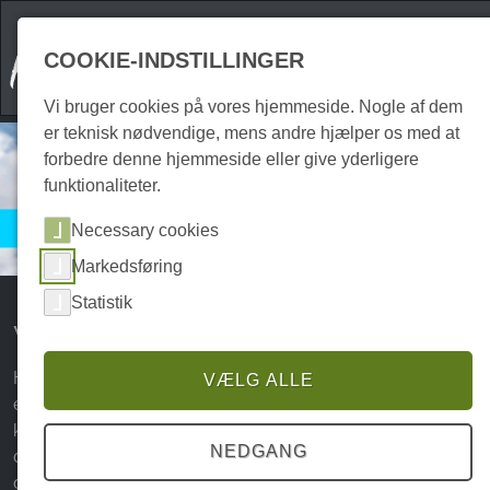
COOKIE-INDSTILLINGER
Vi bruger cookies på vores hjemmeside. Nogle af dem
er teknisk nødvendige, mens andre hjælper os med at
forbedre denne hjemmeside eller give yderligere
funktionaliteter.
Harzspots Service
Necessary cookies
Vejret i Harzen
Markedsføring
Statistik
Vejret i Harzen
Harzen, Tysklands nordligste lave bjergkæde, byder på
VÆLG ALLE
en imponerende variation af landskaber - men vejret her
kan være lige så varieret. Med vores aktuelle vejrdata kan
NEDGANG
du bevare overblikket og planlægge dine aktiviteter på
den bedst mulige måde. Uanset om du planlægger en