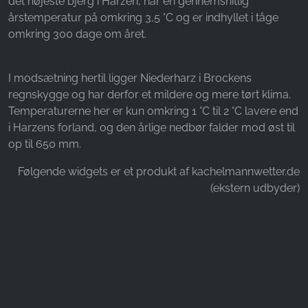
det højeste bjerg i Harzen, har en gennemsnitlig
årstemperatur på omkring 3,5 °C og er indhyllet i tåge
Name:
omkring 300 dage om året.
_ga, _gid, _gac_gb_
Provider:
Google LLC
I modsætning hertil ligger Niederharz i Brockens
regnskygge og har derfor et mildere og mere tørt klima.
Purpose:
Temperaturerne her er kun omkring 1 °C til 2 °C lavere end
Indsamling af statistik om brug af hjemmesiden
i Harzens forland, og den årlige nedbør falder mod øst til
op til 650 mm.
Cookie duration:
24 timer - 2 år
Følgende widgets er et produkt af kachelmannwetter.de
(ekstern udbyder)