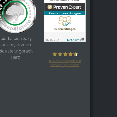
biórka pieniędzy:
sadzimy drzewa
liściaste w górach
Harz
36
Bewertungen auf
ProvenExpert.com
Harzspots.com - Den neuen Harz
erleben