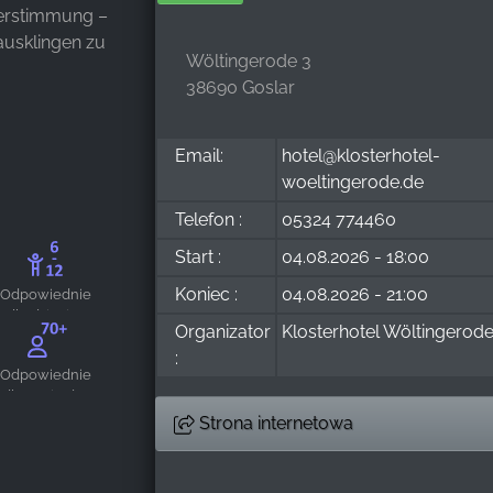
merstimmung –
ausklingen zu
Wöltingerode 3
38690 Goslar
Email:
hotel@klosterhotel-
woeltingerode.de
Telefon :
05324 774460
Start :
04.08.2026 - 18:00
Koniec :
04.08.2026 - 21:00
Odpowiednie
dla dzieci w
Organizator
Klosterhotel Wöltingerod
wieku 6-12 lat
:
Odpowiednie
dla seniorów
Strona internetowa