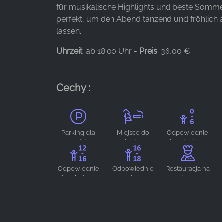
_fbp, fr, _fbq, fbq
für musikalische Highlights und beste Som
perfekt, um den Abend tanzend und fröhlich 
Provider:
lassen.
Facebook Ireland Ltd.
Uhrzeit
: ab 18:00 Uhr -
Preis
: 36,00 €
Purpose:
Pomiar reklam i marketing
Cookie
Cechy :
duration:
3 miesiące - 1 rok
Parking dla
Miejsce do
Odpowiednie
STATYSTYKI
gości
palenia na
dla dzieci od 0
zewnątrz
do 6 lat
Statystyczne pliki cookie zbierają informacje
anonimowo. Informacje te pomagają nam
Odpowiednie
Odpowiednie
Restauracja na
dla młodzieży
dla
miejscu
zrozumieć, w jaki sposób odwiedzający korzystają
w wieku 12-16
nastolatków w
z naszej witryny.
lat
wieku 16-18
lat
Google Analytics