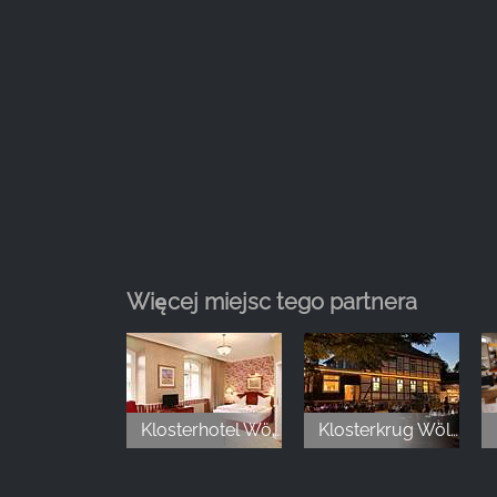
Name:
_ga, _gid, _gac_gb_
Provider:
Google LLC
Purpose:
Zbieranie statystyk dotyczących
korzystania z witryny
Cookie
duration:
24 godziny - 2 lata
Więcej miejsc tego partnera
Klosterhotel Wöltingerode
Klosterkrug Wöltingerode