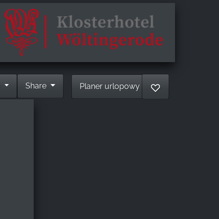
e
Share
Planer urlopowy
♡