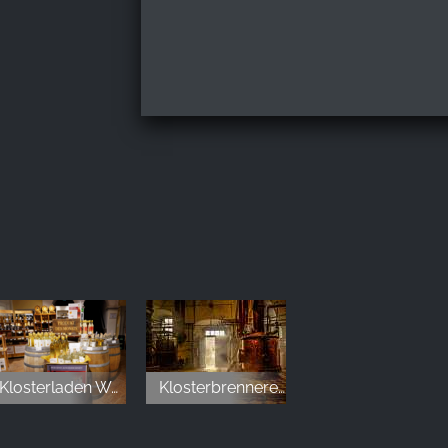
Klosterladen Wöltingerode
Klosterbrennerei Wöltingerode