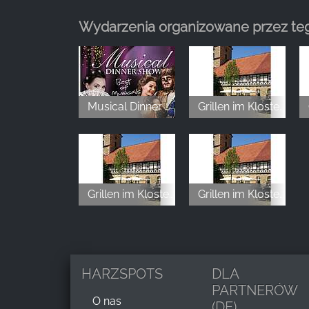
Wydarzenia organizowane przez teg
Musical Dinner Show – Best of Musicals
Grillen im Kloster Innenhof
Grillen im Kloster Innenhof
Grillen im Kloster Innenhof
HARZSPOTS
DLA
PARTNERÓW
O nas
(DE)