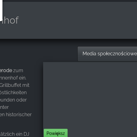
enhof
Media społecznościow
erode
zum
nnenhof ein.
rillbuffet mit
östlichkeiten
reunden oder
nter
n historischer
Powiększ
tzlich ein DJ