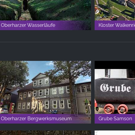
Oberharzer Wasserläufe
Kloster Walkenr
Oberharzer Bergwerksmuseum
Grube Samson