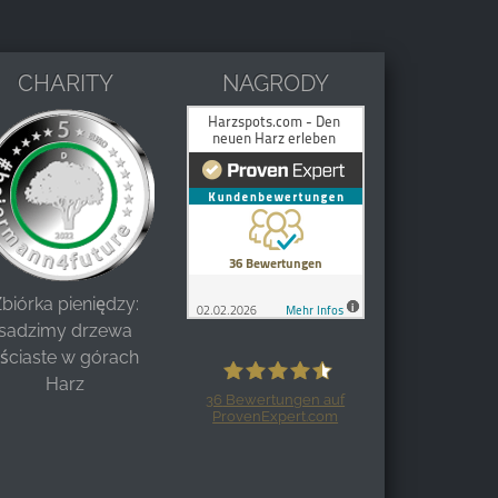
CHARITY
NAGRODY
biórka pieniędzy:
sadzimy drzewa
liściaste w górach
Harz
36
Bewertungen auf
ProvenExpert.com
Harzspots.com - Den neuen Harz
erleben