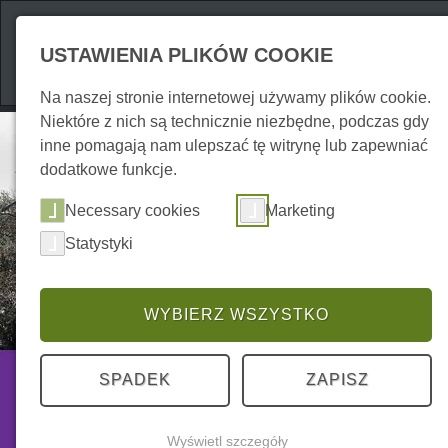
Atrakcje
Zakwate
USTAWIENIA PLIKÓW COOKIE
Na naszej stronie internetowej używamy plików cookie.
Niektóre z nich są technicznie niezbędne, podczas gdy
inne pomagają nam ulepszać tę witrynę lub zapewniać
dodatkowe funkcje.
Necessary cookies
Marketing
Statystyki
WYBIERZ WSZYSTKO
Poznaj
SPADEK
ZAPISZ
Światowe dziedzictwo UNESC
Wyświetl szczegóły