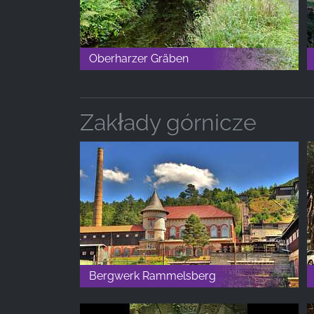
Oberharzer Gräben
Zakłady górnicze
Bergwerk Rammelsberg