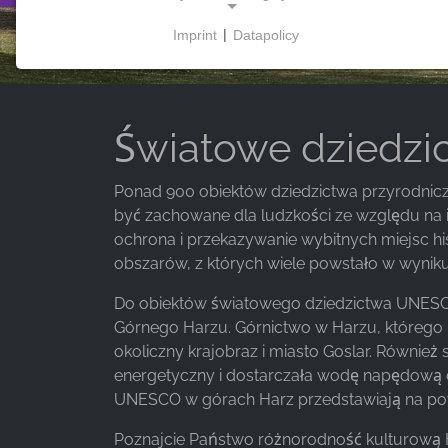
Imprint
|
Datapolicy
NECESSARY COOKIES
Te pliki cookie umożliwiają podstawową
funkcjonalność i są niezbędne do korzystania z
witryny.
Światowe dziedz
Ponad 900 obiektów dziedzictwa przyrodnicz
być zachowane dla ludzkości ze względu na 
MARKETING
ochrona i przekazywanie wybitnych miejsc his
Marketingowe pliki cookie są wykorzystywane
obszarów, z których wiele powstało w wyniku 
przez strony trzecie do wyświetlania
spersonalizowanych reklam. Robią to poprzez
Do obiektów światowego dziedzictwa UNESCO
śledzenie odwiedzających na różnych stronach
Górnego Harzu. Górnictwo w Harzu, którego
internetowych.
okoliczny krajobraz i miasto Goslar. Równie
energetyczny i dostarczała wodę napędową 
Facebook Pixel
UNESCO w górach Harz przedstawiają na powi
Name:
Poznajcie Państwo różnorodność kulturową H