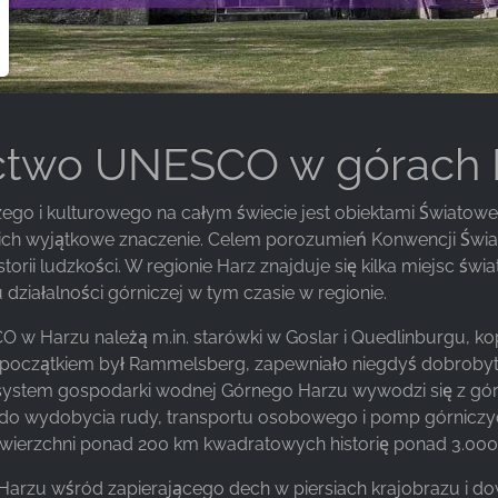
ictwo UNESCO w górach 
ego i kulturowego na całym świecie jest obiektami Świato
ich wyjątkowe znaczenie. Celem porozumień Konwencji Świa
torii ludzkości. W regionie Harz znajduje się kilka miejsc 
działalności górniczej w tym czasie w regionie.
 w Harzu należą m.in. starówki w Goslar i Quedlinburgu, k
 początkiem był Rammelsberg, zapewniało niegdyś dobrobyt 
ż system gospodarki wodnej Górnego Harzu wywodzi się z górn
do wydobycia rudy, transportu osobowego i pomp górniczyc
erzchni ponad 200 km kwadratowych historię ponad 3.000 la
arzu wśród zapierającego dech w piersiach krajobrazu i do