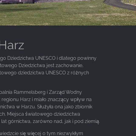
Harz
wego Dziedzictwa UNESCO i dlatego powinny
towego Dziedzictwa jest zachowanie,
światowego dziedzictwa UNESCO z różnych
opalnia Rammelsberg i Zarząd Wodny
regionu Harz i miało znaczący wpływ na
ictwa w Harzu. Służyła ona jako zbiornik
h. Miejsca światowego dziedzictwa
t górnictwa, zarówno nad, jak i pod ziemią.
wiedzcie się więcej o tym niezwykłym