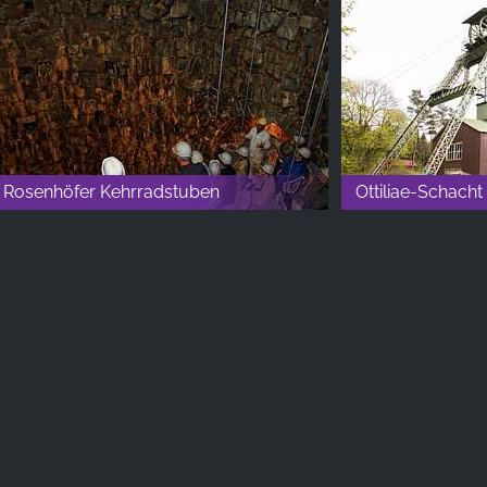
Rosenhöfer Kehrradstuben
Ottiliae-Schacht