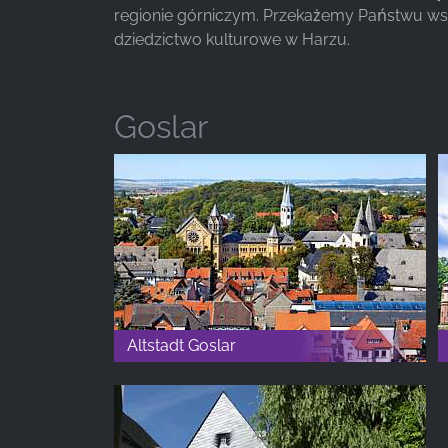
_fbp, fr, _fbq, fbq
regionie górniczym. Przekażemy Państwu wsz
dziedzictwo kulturowe w Harzu.
Provider:
Facebook Ireland Ltd.
Purpose:
Goslar
Pomiar reklam i marketing
Cookie
duration:
3 miesiące - 1 rok
STATYSTYKI
Statystyczne pliki cookie zbierają informacje
anonimowo. Informacje te pomagają nam
Altstadt Goslar
zrozumieć, w jaki sposób odwiedzający korzystają
z naszej witryny.
Google Analytics