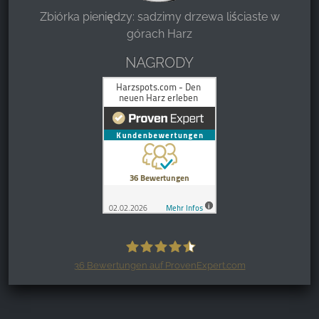
Zbiórka pieniędzy: sadzimy drzewa liściaste w
górach Harz
NAGRODY
36
Bewertungen auf ProvenExpert.com
Harzspots.com - Den neuen Harz