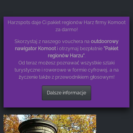
z naszej witryny.
Google Analytics
Harzspots daje Ci pakiet regionów Harz firmy Komoot
za darmo!
Name:
_ga, _gid, _gac_gb_
Skorzystaj z naszego vouchera na
outdoorowy
nawigator Komoot
i otrzymaj bezpłatnie
"Pakiet
Provider:
Google LLC
regionów Harzu"
.
Od teraz możesz poznawać wszystkie szlaki
Purpose:
turystyczne i rowerowe w formie cyfrowej, a na
Zbieranie statystyk dotyczących korzystania z
życzenie także z przewodnikiem głosowym!
witryny
Cookie duration:
Dalsze informacje
24 godziny - 2 lata