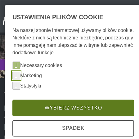
USTAWIENIA PLIKÓW COOKIE
Na naszej stronie internetowej używamy plików cookie.
Niektóre z nich są technicznie niezbędne, podczas gdy
inne pomagają nam ulepszać tę witrynę lub zapewniać
dodatkowe funkcje.
Poznaj
Necessary cookies
Trasy rowerowe
Marketing
Statystyki
Trasy rowerowe w górach Harz
Przegląd najpiękniejszych tras i
WYBIERZ WSZYSTKO
wycieczek rowerowych w Górach
Harzu
SPADEK
Poznaj Park Narodowy Harz na wycieczce rowerowej i