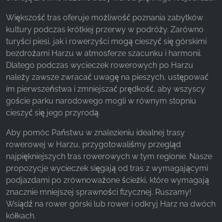
Większość tras oferuje możliwość poznania zabytków
Facebook Pixel
kultury podczas krótkiej przerwy w podróży. Zarówno
turyści piesi, jak i rowerzyści mogą cieszyć się górskimi
Name:
_fbp, fr, _fbq, fbq
bezdrożami Harzu w atmosferze szacunku i harmonii.
Dlatego podczas wycieczek rowerowych po Harzu
Provider:
należy zawsze zwracać uwagę na pieszych, ustępować
Facebook Ireland Ltd.
im pierwszeństwa i zmniejszać prędkość, aby wszyscy
Purpose:
goście parku narodowego mogli w równym stopniu
Pomiar reklam i marketing
cieszyć się jego przyrodą.
Cookie duration:
Aby pomóc Państwu w znalezieniu idealnej trasy
3 miesiące - 1 rok
rowerowej w Harzu, przygotowaliśmy przegląd
najpiękniejszych tras rowerowych w tym regionie. Nasze
propozycje wycieczek sięgają od tras z wymagającymi
STATYSTYKI
podjazdami po zrównoważone ścieżki, które wymagają
znacznie mniejszej sprawności fizycznej. Ruszamy!
Statystyczne pliki cookie zbierają informacje
Wsiądź na rower górski lub rower i odkryj Harz na dwóch
anonimowo. Informacje te pomagają nam
kółkach.
zrozumieć, w jaki sposób odwiedzający korzystają