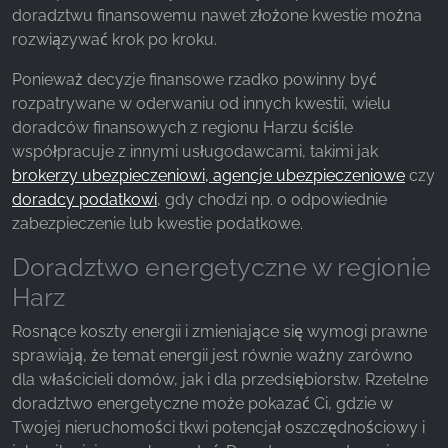
doradztwu finansowemu nawet złożone kwestie można
z naszej witryny.
rozwiązywać krok po kroku.
Google Analytics
Ponieważ decyzje finansowe rzadko powinny być
rozpatrywane w oderwaniu od innych kwestii, wielu
Name:
_ga, _gid, _gac_gb_
doradców finansowych z regionu Harzu ściśle
współpracuje z innymi usługodawcami, takimi jak
Provider:
brokerzy ubezpieczeniowi, agencje ubezpieczeniowe
czy
Google LLC
doradcy podatkowi
, gdy chodzi np. o odpowiednie
Purpose:
zabezpieczenie lub kwestie podatkowe.
Zbieranie statystyk dotyczących korzystania z
Doradztwo energetyczne w regionie
witryny
Harz
Cookie duration:
24 godziny - 2 lata
Rosnące koszty energii i zmieniające się wymogi prawne
sprawiają, że temat energii jest równie ważny zarówno
dla właścicieli domów, jak i dla przedsiębiorstw. Rzetelne
doradztwo energetyczne może pokazać Ci, gdzie w
Twojej nieruchomości tkwi potencjał oszczędnościowy i