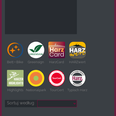
Bett + Bike
Greensign
HarzCard
HARZwert
Highlights
Nationalpark
TourCert
Typisch Harz
Sortuj według