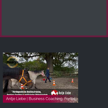
Antje Liebe | Business Coaching, Fortbildung & pferdegestütztes Resilienztraining