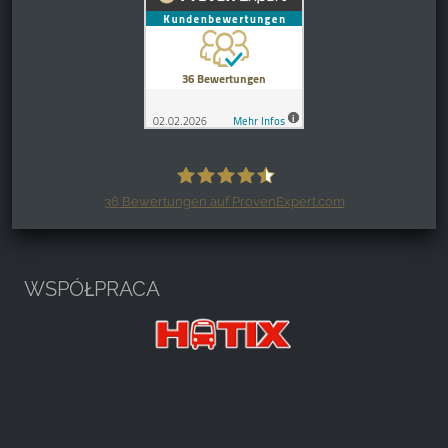
36
Bewertungen auf ProvenExpert.com
Harzspots.com - Den neuen Harz
erleben
WSPÓŁPRACA