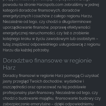
powodu na stronie Harzspots.com zebraliśmy w jednej
kategorii doradców finansowych, doradców
Facebook Pixel
energetycznych i coachów z całego regionu Harzu.
Name:
Niezależnie od tego, czy chodzi o długoterminowe
_fbp, fr, _fbq, fbq
uporządkowanie finansów, poprawę efektywności
energetycznej nieruchomości, czy też o zrobienie
Provider:
kolejnego kroku w życiu zawodowym lub osobistym –
Facebook Ireland Ltd.
tutaj znajdziesz odpowiedniego usługodawcę z regionu
Purpose:
Harzu dla każdej potrzeby.
Pomiar reklam i marketing
Doradztwo finansowe w regionie
Cookie duration:
Harz
3 miesiące - 1 rok
Doradcy finansowi w regionie Harz pomogą Ci uzyskać
jasny przegląd Twoich dochodów, wydatków i
STATYSTYKI
oszczędności oraz opracować na tej podstawie
profesjonalny plan finansowy. Niezależnie od tego, czy
Statystyczne pliki cookie zbierają informacje
chodzi o budowanie majątku, finansowanie budowy czy
anonimowo. Informacje te pomagają nam
zabezpieczenie emerytalne – dzięki odpowiedniemu
zrozumieć, w jaki sposób odwiedzający korzystają