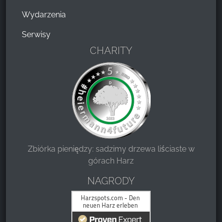
Wydarzenia
Serwisy
CHARITY
Zbiórka pieniędzy: sadzimy drzewa liściaste w
górach Harz
NAGRODY