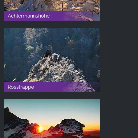
z naszej witryny.
Achtermannshöhe
Google Analytics
Name:
_ga, _gid, _gac_gb_
Provider:
Google LLC
Purpose:
Zbieranie statystyk dotyczących korzystania z
witryny
Rosstrappe
Cookie duration:
24 godziny - 2 lata