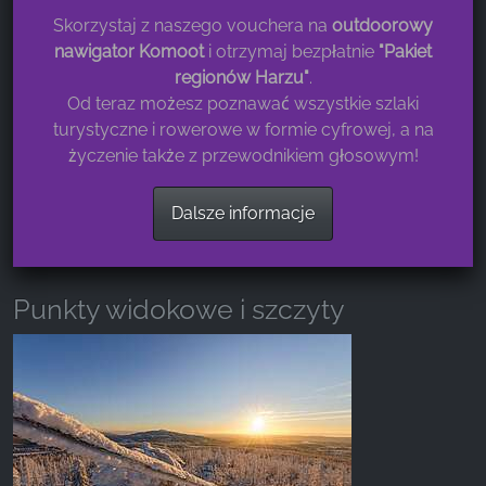
EW
Lkrs. Goslar
& Gipfel
Skorzystaj z naszego vouchera na
outdoorowy
Straßen
Lkrs. Harz
Facebook Pixel
nawigator Komoot
i otrzymaj bezpłatnie
"Pakiet
Bahnstrecken
Lkrs.
regionów Harzu"
.
der HSB
Mansfeld-
Name:
Nationalpark
Od teraz możesz poznawać wszystkie szlaki
Südharz
_fbp, fr, _fbq, fbq
/ Geopark
turystyczne i rowerowe w formie cyfrowej, a na
Lkrs.
Bundesländer
Nordhausen
Provider:
życzenie także z przewodnikiem głosowym!
Burgen, Schlösser,
UNESCO
Facebook Ireland Ltd.
Ruinen
Welterbestätten
Dalsze informacje
Purpose:
Kirchen & Klöster
Welterbe Goslar
Pomiar reklam i marketing
Höhlen
Welterbe Quedlinburg
Bergwerke
Welterbe Bergbau
Cookie duration:
Punkty widokowe i szczyty
Aussichtspunkte
Welterbe
3 miesiące - 1 rok
Wasserwirtschaft
Legende anzeigen
STATYSTYKI
Statystyczne pliki cookie zbierają informacje
anonimowo. Informacje te pomagają nam
zrozumieć, w jaki sposób odwiedzający korzystają