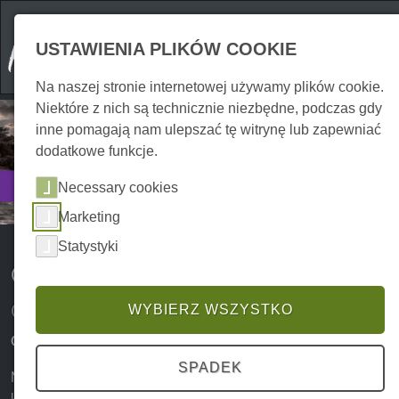
USTAWIENIA PLIKÓW COOKIE
Na naszej stronie internetowej używamy plików cookie.
Niektóre z nich są technicznie niezbędne, podczas gdy
inne pomagają nam ulepszać tę witrynę lub zapewniać
dodatkowe funkcje.
Poznaj
Necessary cookies
Wycieczki
Marketing
Statystyki
Cele wycieczek w górach Harz
Chodźmy...
WYBIERZ WSZYSTKO
Cele wycieczek i zabytki, których nigdy nie zapomnisz
SPADEK
Miejsc wycieczkowych w Harzu jest pod dostatkiem na
każdą okazję. Ale które cele wycieczkowe
w górach
Harz