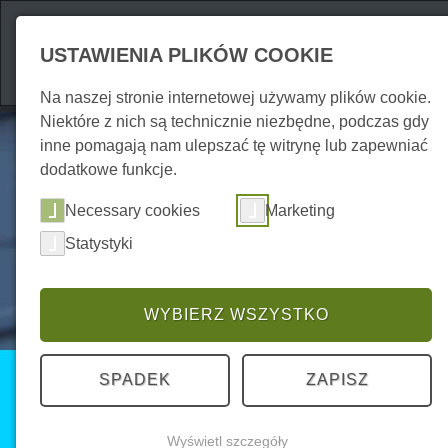
Atrakcje
Zakwate
USTAWIENIA PLIKÓW COOKIE
Na naszej stronie internetowej używamy plików cookie.
Niektóre z nich są technicznie niezbędne, podczas gdy
inne pomagają nam ulepszać tę witrynę lub zapewniać
dodatkowe funkcje.
Necessary cookies
Marketing
Statystyki
WYBIERZ WSZYSTKO
Serwis Harzspots
SPADEK
ZAPISZ
Bankomaty w Harzu
Wyświetl szczegóły