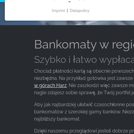
Imprint
|
Datapolicy
NECESSARY COOKIES
Te pliki cookie umożliwiają podstawową
funkcjonalność i są niezbędne do korzystania z
witryny.
Bankomaty w regi
Szybko i łatwo wypłaca
MARKETING
Chociaż płatności kartą są obecnie powszechn
Marketingowe pliki cookie są wykorzystywane
niezbędna. Na przykład gotówka jest zawsze
przez strony trzecie do wyświetlania
w górach Harz
. Nie zaszkodzi więc zawsze mi
spersonalizowanych reklam. Robią to poprzez
nagle zdajesz sobie sprawę, że Twój portfel 
śledzenie odwiedzających na różnych stronach
internetowych.
Aby jak najbardziej ułatwić czasochłonne po
bankomatów z szerokiej gamy banków. Niezale
Facebook Pixel
najbliższy bankomat.
Name:
Dzięki naszemu przeglądowi jesteś dobrze pr