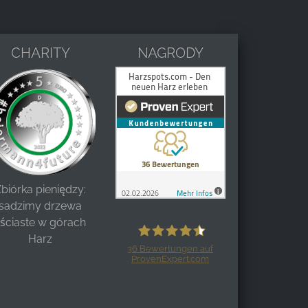
CHARITY
NAGRODY
biórka pieniędzy:
sadzimy drzewa
liściaste w górach
Harz
36
Bewertungen auf
ProvenExpert.com
Harzspots.com - Den neuen Harz
erleben