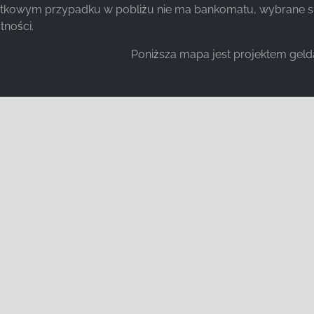
jątkowym przypadku w pobliżu nie ma bankomatu, wybrane s
tności.
Poniższa mapa jest projektem gel