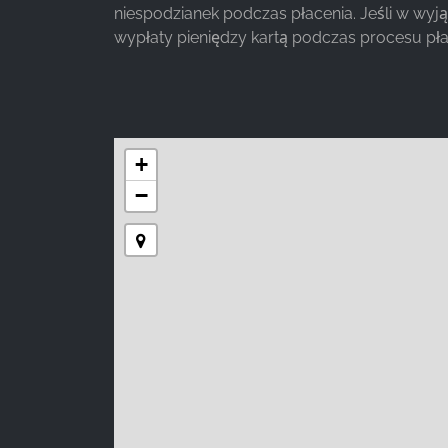
_fbp, fr, _fbq, fbq
niespodzianek podczas płacenia. Jeśli w wy
wypłaty pieniędzy kartą podczas procesu pła
Provider:
Facebook Ireland Ltd.
Purpose:
Pomiar reklam i marketing
Cookie
duration:
3 miesiące - 1 rok
STATYSTYKI
Statystyczne pliki cookie zbierają informacje
anonimowo. Informacje te pomagają nam
zrozumieć, w jaki sposób odwiedzający korzystają
z naszej witryny.
Google Analytics