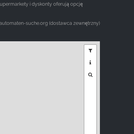
upermarkety i dyskonty oferują opcję
dautomaten-suche.org (dostawca zewnętrzny)