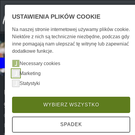
USTAWIENIA PLIKÓW COOKIE
Na naszej stronie internetowej używamy plików cookie.
Niektóre z nich są technicznie niezbędne, podczas gdy
inne pomagają nam ulepszać tę witrynę lub zapewniać
dodatkowe funkcje.
Wydarzenia
Necessary cookies
Uroczystości i imprezy
Marketing
Statystyki
Uroczystości i imprezy w
górach Harz
WYBIERZ WSZYSTKO
Co słychać w Harzu - wskazówki dla
nocnych wilków
SPADEK
Harz od dawna znany jest nie tylko z zapierającej dech w