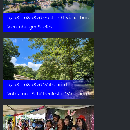
z naszej witryny.
07.08. - 08.08.26 Goslar OT Vienenburg
Google Analytics
Vienenburger Seefest
Name:
_ga, _gid, _gac_gb_
Provider:
Google LLC
Purpose:
Zbieranie statystyk dotyczących korzystania z
witryny
07.08. - 08.08.26 Walkenried
Cookie duration:
Volks -und Schützenfest in Walkenried
24 godziny - 2 lata