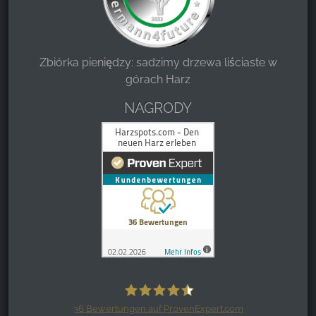
Zbiórka pieniędzy: sadzimy drzewa liściaste w
górach Harz
NAGRODY
36
Bewertungen auf ProvenExpert.com