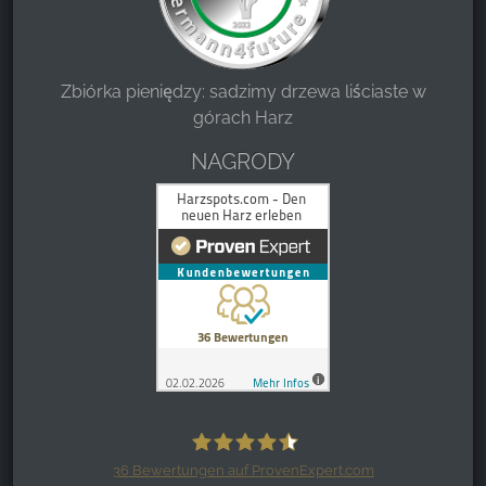
Zbiórka pieniędzy: sadzimy drzewa liściaste w
górach Harz
NAGRODY
36
Bewertungen auf ProvenExpert.com