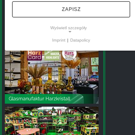
ZAPISZ
Wyświetl szczegóły
Kletter-Fun Clip 'n Climb Harz
Imprint
|
Datapolicy
NECESSARY COOKIES
Te pliki cookie umożliwiają podstawową
funkcjonalność i są niezbędne do korzystania z
witryny.
MARKETING
Glasmanufaktur Harzkristall
Marketingowe pliki cookie są wykorzystywane
przez strony trzecie do wyświetlania
spersonalizowanych reklam. Robią to poprzez
śledzenie odwiedzających na różnych stronach
internetowych.