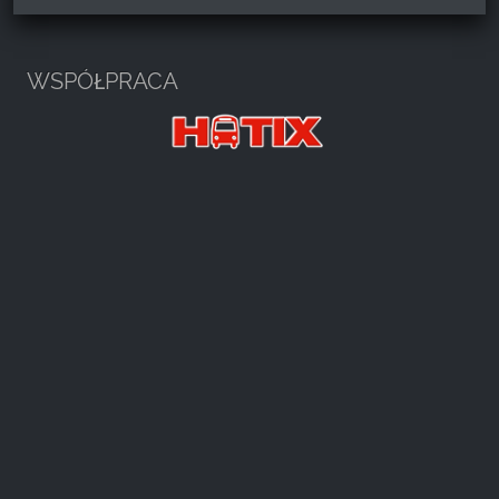
Harzspots.com - Den neuen Harz
erleben
WSPÓŁPRACA