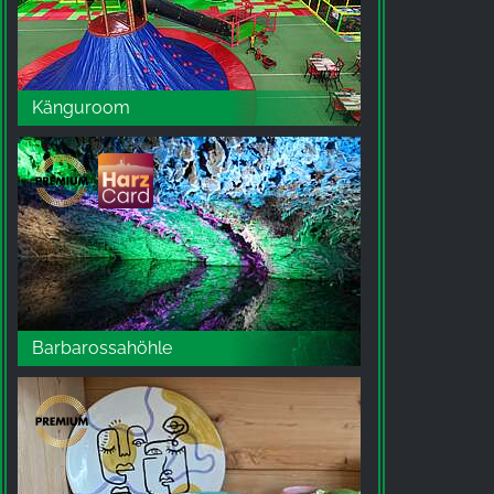
Facebook Pixel
Name:
Känguroom
_fbp, fr, _fbq, fbq
Provider:
Facebook Ireland Ltd.
Purpose:
Pomiar reklam i marketing
Cookie duration:
3 miesiące - 1 rok
Barbarossahöhle
STATYSTYKI
Statystyczne pliki cookie zbierają informacje
anonimowo. Informacje te pomagają nam
zrozumieć, w jaki sposób odwiedzający korzystają