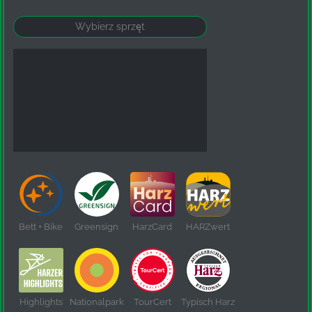
Bett + Bike
Greensign
HarzCard
HARZwert
Highlights
Nationalpark
TourCert
Typisch Harz