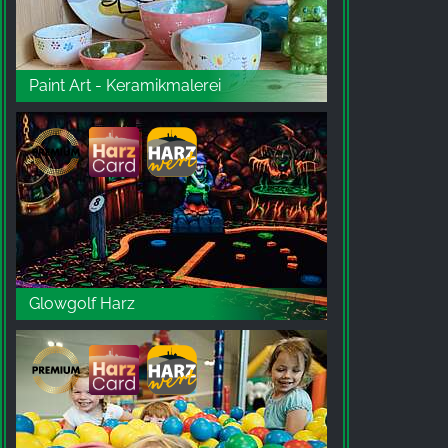
z naszej witryny.
Google Analytics
Paint Art - Keramikmalerei
Name:
_ga, _gid, _gac_gb_
Provider:
Google LLC
Purpose:
Zbieranie statystyk dotyczących korzystania z
witryny
Cookie duration:
Glowgolf Harz
24 godziny - 2 lata