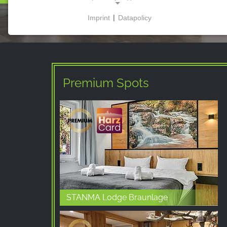
Imprint
|
Datapolicy
NECESSARY COOKIES
Ці файли cookie забезпечують базову
функціональність і є необхідними для
використання веб-сайту.
Premium Spots
МАРКЕТИНГОВІ
Маркетингові файли cookie використовуються
третіми сторонами для показу персоналізованої
реклами. Вони роблять це, відстежуючи
відвідувачів на різних веб-сайтах.
Facebook Pixel
STANMA Lodge Braunlage
Name:
_fbp, fr, _fbq, fbq