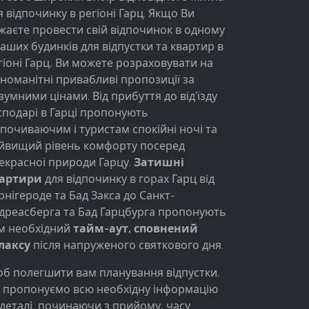
я відпочинку в регіоні Гарц. Якщо Ви
жаєте провести свій відпочинок в одному
наших будинків для відпустки та квартир в
гіоні Гарц, Ви можете розраховувати на
зноманітні привабливі пропозиції за
зумними цінами. Від прибуття до від'їзду
сподарі в Гарці пропонують
дпочиваючим і туристам спокійні ночі та
йвищий рівень комфорту посеред
екрасної природи Гарцу.
Затишні
артири
для відпочинку в горах Гарц від
рнігероде та Бад Закса до Санкт-
дреасберга та Бад Гарцбурга пропонують
м необхідний
тайм-аут, сповнений
лаксу
після напруженого святкового дня.
б полегшити вам планування відпустки,
 пропонуємо всю необхідну інформацію
 деталі, починаючи з прийому, часу