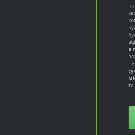
пр
ха
ко
бу
бу
ві
в 
вл
Чи
су
мі
те