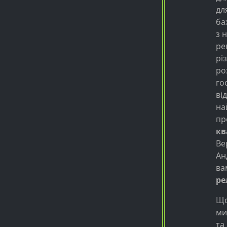
дл
ба
з 
ре
рі
ро
го
ві
на
пр
кв
Ве
Ан
ва
ре
Що
ми
та