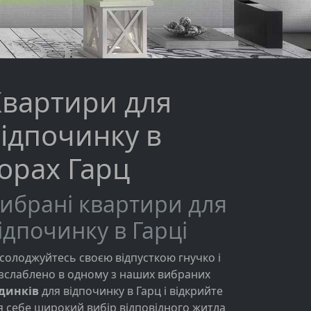
Квартири для
ідпочинку в
орах Гарц
ибрані квартири для
ідпочинку в Гарці
солоджуйтесь своєю відпусткою гнучко і
зслаблено в одному з наших вибраних
динків
для відпочинку в Гарц і відкрийте
я себе широкий вибір відповідного житла