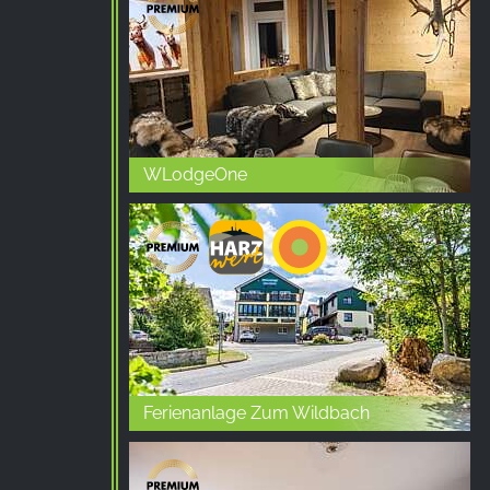
Provider:
Facebook Ireland Ltd.
Purpose:
Вимірювання реклами та
маркетинг
WLodgeOne
Cookie
duration:
3 місяці - 1 рік
СТАТИСТИКА
Статистичні файли cookie збирають інформацію
анонімно. Ця інформація допомагає нам
зрозуміти, як наші відвідувачі використовують
Ferienanlage Zum Wildbach
наш сайт.
Google Analytics