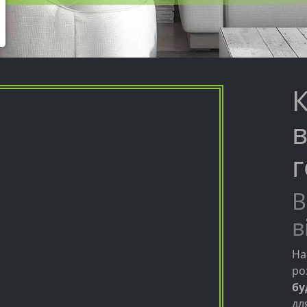
в
г
В
в
На
ро
бу
дл