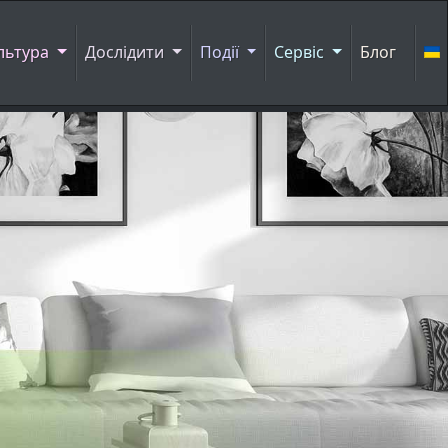
льтура
Дослідити
Події
Сервіс
Блог