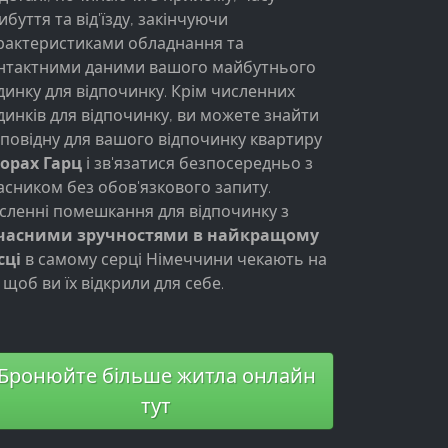
ибуття та від'їзду, закінчуючи
рактеристиками обладнання та
нтактними даними вашого майбутнього
динку для відпочинку. Крім численних
динків для відпочинку, ви можете знайти
дповідну для вашого відпочинку квартиру
горах Гарц
і зв'язатися безпосередньо з
асником без обов'язкового запиту.
сленні помешкання для відпочинку з
часними зручностями в найкращому
сці
в самому серці Німеччини чекають на
, щоб ви їх відкрили для себе.
Бронюйте більше житла онлайн
тут