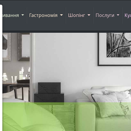
живання
Гастрономія
Шопінг
Послуги
Ку