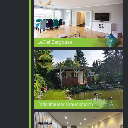
Name:
_ga, _gid, _gac_gb_
Provider:
Google LLC
Purpose:
LeCiel Bergoase
Збір статистики про використання
веб-сайту
Cookie
duration:
24 години - 2 роки
Ferienhäuser Brauckmann