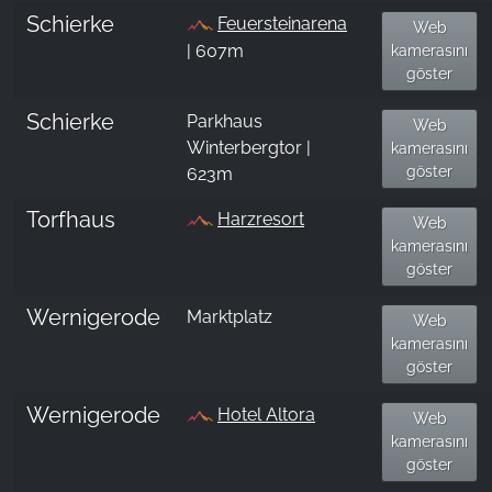
Schierke
Feuersteinarena
Web
| 607m
kamerasını
göster
Schierke
Parkhaus
Web
Winterbergtor |
kamerasını
göster
623m
Torfhaus
Harzresort
Web
kamerasını
göster
Wernigerode
Marktplatz
Web
kamerasını
göster
Wernigerode
Hotel Altora
Web
kamerasını
göster