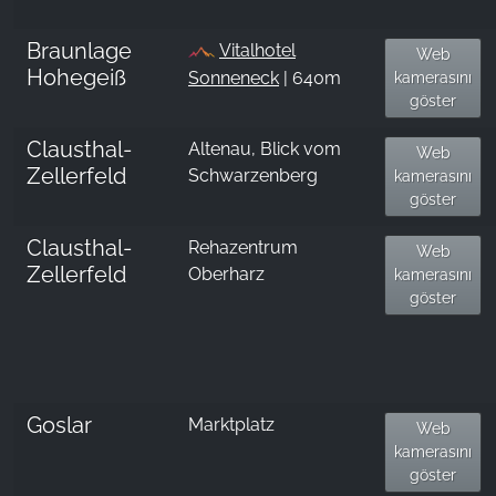
Braunlage
Vitalhotel
Web
Hohegeiß
Sonneneck
| 640m
kamerasını
göster
Clausthal-
Altenau, Blick vom
Web
Zellerfeld
Schwarzenberg
kamerasını
göster
Clausthal-
Rehazentrum
Web
Zellerfeld
Oberharz
kamerasını
göster
Goslar
Marktplatz
Web
kamerasını
göster