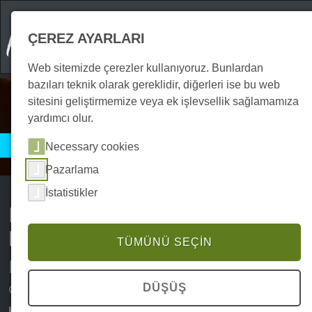
ÇEREZ AYARLARI
Web sitemizde çerezler kullanıyoruz. Bunlardan
bazıları teknik olarak gereklidir, diğerleri ise bu web
sitesini geliştirmemize veya ek işlevsellik sağlamamıza
yardımcı olur.
Harzspots Hizmet
Necessary cookies
Harz'daki web kameraları
Pazarlama
İstatistikler
Harz Dağları'ndaki web
kameraları
TÜMÜNÜ SEÇIN
Harz Dağları'nı gerçek zamanlı
olarak deneyimleyin
DÜŞÜŞ
Harz Dağları'ndaki web kameralarımızla
bölgeyi gerçek