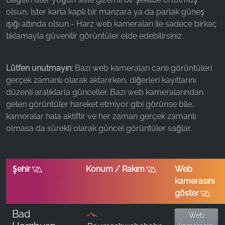
olsun, ister karla kaplı bir manzara ya da parlak güneş
Name:
ışığı altında olsun - Harz web kameraları ile sadece birkaç
_fbp, fr, _fbq, fbq
tıklamayla güvenilir görüntüler elde edebilirsiniz.
Provider:
Facebook Ireland Ltd.
Lütfen unutmayın:
Bazı web kameraları canlı görüntüleri
Purpose:
gerçek zamanlı olarak aktarırken, diğerleri kayıtlarını
Reklam ölçümü ve pazarlaması
düzenli aralıklarla günceller. Bazı web kameralarından
gelen görüntüler hareket etmiyor gibi görünse bile,
Cookie duration:
kameralar hala aktiftir ve her zaman gerçek zamanlı
3 ay - 1 yıl
olmasa da sürekli olarak güncel görüntüler sağlar.
İSTATISTIKLER
Şehir
Konum / Rakım
Web kamerası
Sort ascending by
Sort ascending by
Sort ascendi
Şehir
Konum / Rakım
Web
İstatistik Çerezleri anonim olarak bilgi toplar. Bu
kamerasını
bilgiler, ziyaretçilerimizin web sitemizi nasıl
göster
kullandığını anlamamıza yardımcı olur.
Bad
Web
Google Analytics