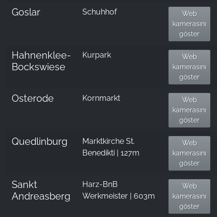
Goslar
Schuhhof
Web
kamerasını
göster
Hahnenklee-
Kurpark
Web
Bockswiese
kamerasını
göster
Osterode
Kornmarkt
Web
kamerasını
göster
Quedlinburg
Marktkirche St.
Web
Benedikti | 127m
kamerasını
göster
Sankt
Harz-BnB
Web
Andreasberg
Werkmeister | 603m
kamerasını
göster