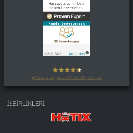
36
Bewertungen auf ProvenExpert.com
Harzspots.com - Den neuen Harz
erleben
İŞBİRLİKLERİ