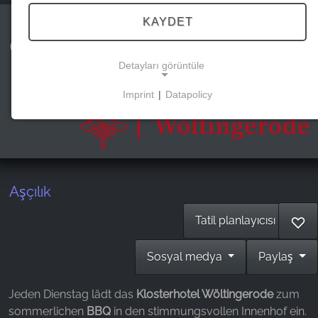
KAYDET
Grillen im Kloster Innenhof
Detayları görüntüle
Imprint
|
Datapolicy
NECESSARY COOKIES
Bu çerezler temel işlevselliği sağlar ve web
sitesinin kullanımı için gereklidir.
Aşçılık
PAZARLAMA
Tatil planlayıcısı
♡
Pazarlama çerezleri üçüncü taraflarca
kişiselleştirilmiş reklamlar göstermek için kullanılır.
Sosyal medya
Paylaş
Bunu, web siteleri arasında ziyaretçileri izleyerek
yaparlar.
Jeden Dienstag lädt das
Klosterhotel
Wöltingerode
zum
sommerlichen
BBQ
in den stimmungsvollen Innenhof ein.
Facebook Pixel