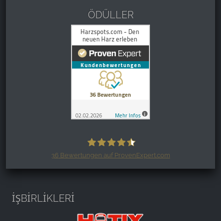
ÖDÜLLER
36
Bewertungen auf ProvenExpert.com
Harzspots.com - Den neuen Harz
erleben
İŞBİRLİKLERİ