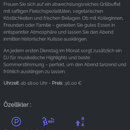
Freuen Sie sich auf ein abwechslungsreiches Grillbuffet
Name:
mit saftigen Fleischspezialitäten, vegetarischen
_fbp, fr, _fbq, fbq
Köstlichkeiten und frischen Beilagen. Ob mit Kolleginnen,
Freunden oder Familie – genießen Sie gutes Essen in
Provider:
entspannter Atmosphäre und lassen Sie den Abend
Facebook Ireland Ltd.
inmitten historischer Kulisse ausklingen.
Purpose:
An jedem ersten Dienstag im Monat sorgt zusätzlich ein
Reklam ölçümü ve pazarlaması
DJ für musikalische Highlights und beste
Cookie duration:
Sommerstimmung – perfekt, um den Abend tanzend und
3 ay - 1 yıl
fröhlich ausklingen zu lassen.
Uhrzeit
: ab 18:00 Uhr -
Preis
: 36,00 €
İSTATISTIKLER
İstatistik Çerezleri anonim olarak bilgi toplar. Bu
Özellikler :
bilgiler, ziyaretçilerimizin web sitemizi nasıl
kullandığını anlamamıza yardımcı olur.
Google Analytics