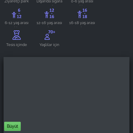
Ziyaretçi park
Dışarıda sigara
0-6 yaş arası
yeri
içme alanı
çocuklar için
Name:
uygundur
_ga, _gid, _gac_gb_
6-12 yaş arası
12-16 yaş arası
16-18 yaş arası
Provider:
çocuklar için
gençler için
gençler için
Google LLC
uygundur
uygundur
uygundur
Purpose:
Tesis içinde
Yaşlılar için
restoran
uygundur
Web sitesi kullanımına ilişkin istatistiklerin
toplanması
Cookie duration:
24 saat - 2 yıl
Büyüt