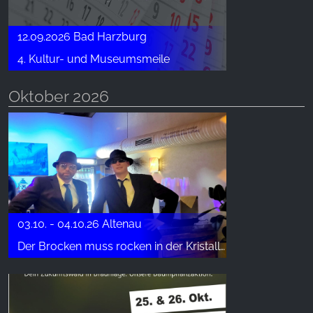
Name:
12.09.2026 Bad Harzburg
_ga, _gid, _gac_gb_
4. Kultur- und Museumsmeile
Provider:
Google LLC
Oktober 2026
Purpose:
Web sitesi kullanımına ilişkin istatistiklerin
toplanması
Cookie duration:
24 saat - 2 yıl
03.10. - 04.10.26 Altenau
Der Brocken muss rocken in der Kristalltherme "Heißer Brocken"