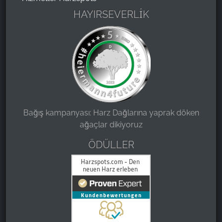
HAYIRSEVERLİK
Bağış kampanyası: Harz Dağlarına yaprak döken
ağaçlar dikiyoruz
ÖDÜLLER