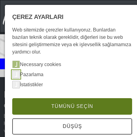
ÇEREZ AYARLARI
Web sitemizde çerezler kullanıyoruz. Bunlardan
bazıları teknik olarak gereklidir, diğerleri ise bu web
sitesini geliştirmemize veya ek işlevsellik sağlamamıza
yardımcı olur.
Etkinlikler
Necessary cookies
Diğer
Pazarlama
İstatistikler
Harz Dağları'ndaki diğer
etkinlikler (dış kaynaklardan)
TÜMÜNÜ SEÇIN
Bilinen festivaller, pazarlar ve kültürel etkinliklerin yanı sıra
Harz Dağları'nda keşfedilecek daha pek çok heyecan
DÜŞÜŞ
verici etkinlik bulunmaktadır. İster özel kutlamalar, kilise