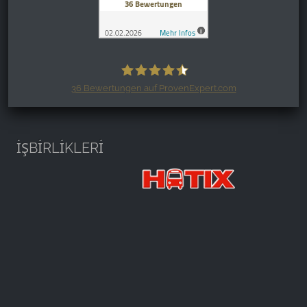
36
Bewertungen auf ProvenExpert.com
Harzspots.com - Den neuen Harz
erleben
İŞBİRLİKLERİ