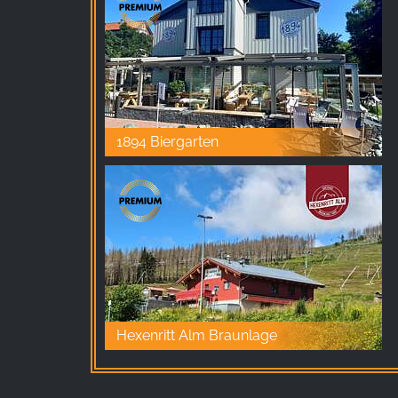
Facebook Ireland Ltd.
Purpose:
Reklam ölçümü ve pazarlaması
Cookie
duration:
3 ay - 1 yıl
1894 Biergarten
İSTATISTIKLER
İstatistik Çerezleri anonim olarak bilgi toplar. Bu
bilgiler, ziyaretçilerimizin web sitemizi nasıl
kullandığını anlamamıza yardımcı olur.
Google Analytics
Hexenritt Alm Braunlage
Name:
_ga, _gid, _gac_gb_