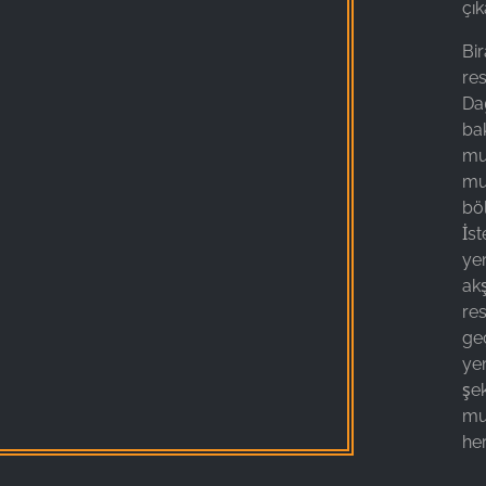
çık
Bi
re
Dağ
ba
mu
mu
böl
İst
yem
ak
re
ge
yem
şe
mut
her