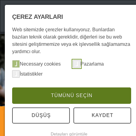
Gezilecek Yerler
ÇEREZ AYARLARI
Web sitemizde çerezler kullanıyoruz. Bunlardan
bazıları teknik olarak gereklidir, diğerleri ise bu web
sitesini geliştirmemize veya ek işlevsellik sağlamamıza
yardımcı olur.
Necessary cookies
Pazarlama
İstatistikler
TÜMÜNÜ SEÇIN
Gastronomi
DÜŞÜŞ
KAYDET
Publar | Bira bahçeleri
Detayları görüntüle