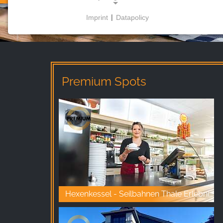
Imprint
|
Datapolicy
NECESSARY COOKIES
Bu çerezler temel işlevselliği sağlar ve web
sitesinin kullanımı için gereklidir.
Premium Spots
PAZARLAMA
Pazarlama çerezleri üçüncü taraflarca
kişiselleştirilmiş reklamlar göstermek için kullanılır.
Bunu, web siteleri arasında ziyaretçileri izleyerek
yaparlar.
Facebook Pixel
Name:
Hexenkessel - Seilbahnen Thale Erlebniswelt
_fbp, fr, _fbq, fbq
Provider: