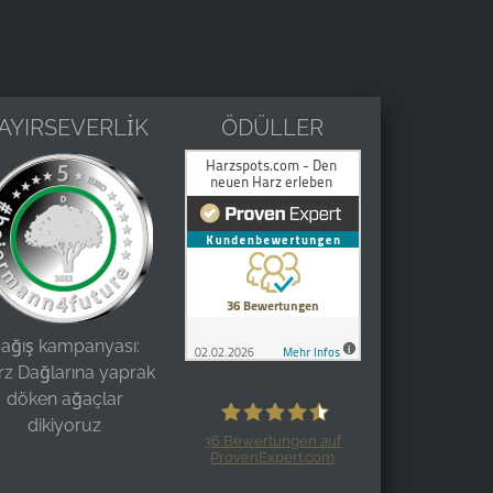
AYIRSEVERLİK
ÖDÜLLER
ağış kampanyası:
rz Dağlarına yaprak
döken ağaçlar
dikiyoruz
36
Bewertungen auf
ProvenExpert.com
Harzspots.com - Den neuen Harz