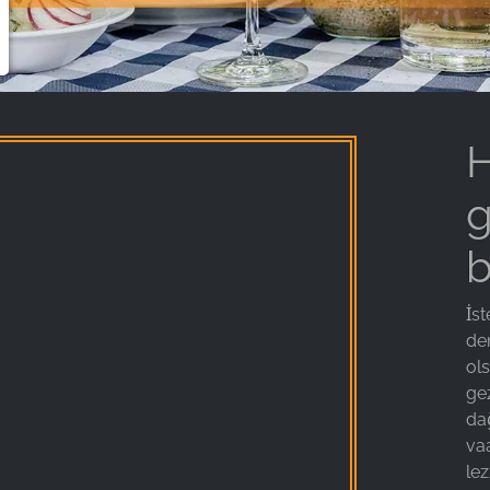
H
g
b
İst
de
ol
ge
da
vaa
lez