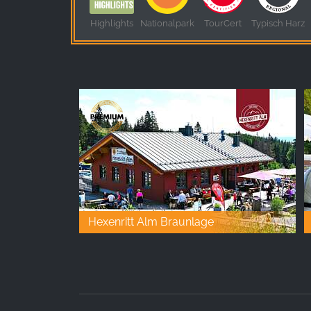
Highlights
Nationalpark
TourCert
Typisch Harz
Hexenritt Alm Braunlage