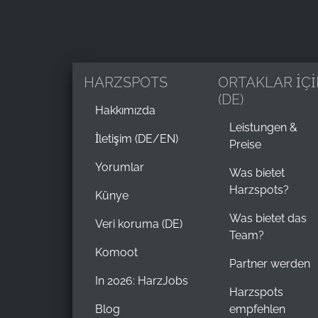
HARZSPOTS
ORTAKLAR İÇİ
(DE)
Hakkımızda
Leistungen &
İletişim (DE/EN)
Preise
Yorumlar
Was bietet
Harzspots?
Künye
Was bietet das
Veri koruma (DE)
Team?
Komoot
Partner werden
In 2026: HarzJobs
Harzspots
Blog
empfehlen