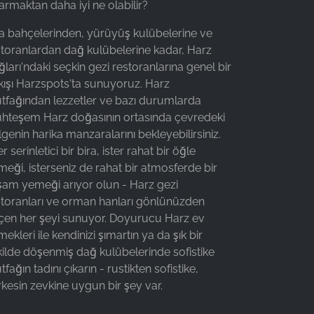
armaktan daha iyi ne olabilir?
ra bahçelerinden, yürüyüş kulübelerine ve
storanlardan dağ kulübelerine kadar, Harz
ları'ndaki seçkin gezi restoranlarına genel bir
kışı Harzspots'ta sunuyoruz. Harz
tfağından lezzetler ve bazı durumlarda
hteşem Harz doğasının ortasında çevredeki
genin harika manzaralarını bekleyebilirsiniz.
er serinletici bir bira, ister rahat bir öğle
eği, isterseniz de rahat bir atmosferde bir
şam yemeği arıyor olun - Harz gezi
storanları ve orman hanları gönlünüzden
çen her şeyi sunuyor. Doyurucu Harz ev
ekleri ile kendinizi şımartın ya da şık bir
kilde döşenmiş dağ kulübelerinde sofistike
fağın tadını çıkarın - rustikten sofistike,
kesin zevkine uygun bir şey var.