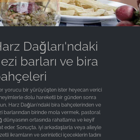
arz Dağları'ndaki
ezi barları ve bira
ahçeleri
er yorucu bir yürüyüşten ister heyecan verici
neyimlerle dolu hareketli bir günden sonra
sun, Harz Dağları'ndaki bira bahçelerinden ve
zi barlarından birinde mola vermek, pastoral
ğ dünyasının ortasında rahatlama ve keyif
t eder. Sonuçta, iyi arkadaşlarla veya aileyle
zetli ikramların ve serinletici içeceklerin tadını