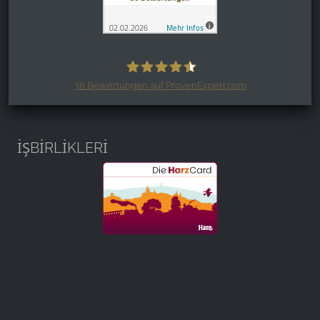
36
Bewertungen auf ProvenExpert.com
Harzspots.com - Den neuen Harz
erleben
İŞBİRLİKLERİ