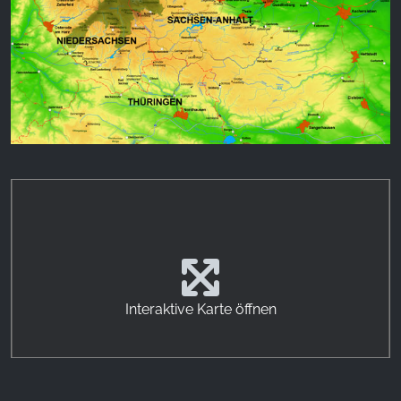
Name:
_fbp, fr, _fbq, fbq
Provider:
Facebook Ireland Ltd.
Purpose:
Reklam ölçümü ve pazarlaması
Cookie duration:
3 ay - 1 yıl
İSTATISTIKLER
İstatistik Çerezleri anonim olarak bilgi toplar. Bu
Interaktive Karte öffnen
bilgiler, ziyaretçilerimizin web sitemizi nasıl
kullandığını anlamamıza yardımcı olur.
Google Analytics