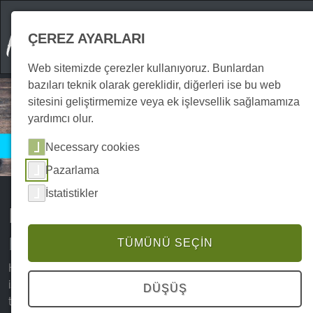
ÇEREZ AYARLARI
Web sitemizde çerezler kullanıyoruz. Bunlardan
bazıları teknik olarak gereklidir, diğerleri ise bu web
sitesini geliştirmemize veya ek işlevsellik sağlamamıza
yardımcı olur.
Harzspots Hizmet
Necessary cookies
Harz Haritaları
Pazarlama
İstatistikler
Harz haritası
Harz bölgesinin interaktif haritası
TÜMÜNÜ SEÇIN
Harz
haritamız
, Harz ve coğrafyası hakkında fikir edinmek
isteyen veya bir sonraki ilgi çekici yeri arayan tatilciler ve
DÜŞÜŞ
turistler için ideal olan tüm Harz bölgesine genel bir bakış