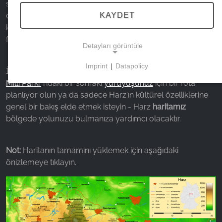
sunar. Harz'ın
kasaba ve köylerini
bir bakışta keşfedin ve
KAYDET
dilerseniz yollar, su kütleleri, sıradağlar, kaleler, saraylar,
kiliseler,
UNESCO Dünya Mirası Alanları
ve çok daha
fazlası dahil olmak üzere ek katmanları görüntüleyin.
Detayları görüntüle
Imprint
|
Datapolicy
İster en güzel manzara noktalarını arıyor olun, ister Harz
NECESSARY COOKIES
Milli Parkı'
ndaki bir sonraki
yürüyüşünüz
için bir rota
Bu çerezler temel işlevselliği sağlar ve web
planlıyor olun ya da sadece Harz'ın kültürel özelliklerine
sitesinin kullanımı için gereklidir.
genel bir bakış elde etmek isteyin - Harz
haritamız
bölgede yolunuzu bulmanıza yardımcı olacaktır.
PAZARLAMA
Not:
Haritanın tamamını yüklemek için aşağıdaki
Pazarlama çerezleri üçüncü taraflarca
önizlemeye tıklayın.
kişiselleştirilmiş reklamlar göstermek için kullanılır.
Bunu, web siteleri arasında ziyaretçileri izleyerek
yaparlar.
Facebook Pixel