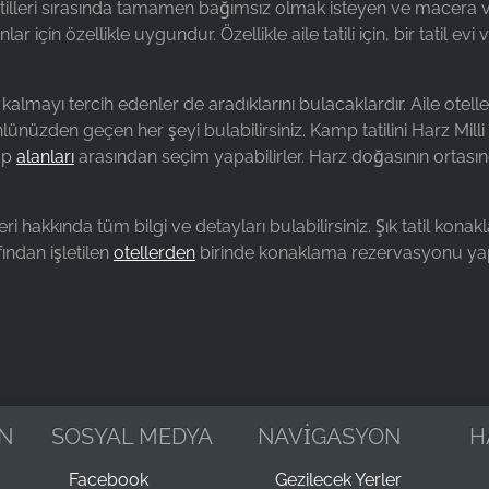
tatilleri sırasında tamamen bağımsız olmak isteyen ve macera
 için özellikle uygundur. Özellikle aile tatili için, bir tatil evi
 kalmayı tercih edenler de aradıklarını bulacaklardır. Aile otel
ünüzden geçen her şeyi bulabilirsiniz. Kamp tatilini Harz Milli 
amp
alanları
arasından seçim yapabilirler. Harz doğasının ortas
hakkında tüm bilgi ve detayları bulabilirsiniz. Şık tatil konakla
fından işletilen
otellerden
birinde konaklama rezervasyonu yapın
N
SOSYAL MEDYA
NAVİGASYON
H
Facebook
Gezilecek Yerler