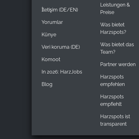
Provider:
Leistungen &
İletişim (DE/EN)
Google LLC
Preise
Yorumlar
Purpose:
Was bietet
Web sitesi kullanımına ilişkin
Harzspots?
Künye
istatistiklerin toplanması
Was bietet das
Veri koruma (DE)
Cookie
Team?
duration:
Komoot
24 saat - 2 yıl
Partner werden
In 2026: HarzJobs
Harzspots
Blog
empfehlen
Harzspots
empfiehlt
Harzspots ist
transparent