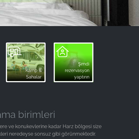
Şimdi
Kamp &
rezervasyon
Sahalar
yaptırın
ama birimleri
llere ve konukevlerine kadar Harz bölgesi size
kleri neredeyse sonsuz gibi görünmektedir.