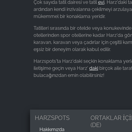
Çok sayıda tatil dairesi ve tatil
evi
, Harz'daki 
Facebook Ireland Ltd.
ardından kendi inzivalarına çekilmeyi arzulayanlar
mükemmel bir konaklama yeridir.
Purpose:
Reklam ölçümü ve pazarlaması
Tatilleri sırasında bir otelde veya konukevinde
Cookie
otellerinden spor otellerine kadar Harz'da gönl
duration:
karavan, karavan veya çadırlar için çeşitli k
3 ay - 1 yıl
eşsiz bir deneyim olarak kabul edilir.
Harzspots'ta Harz'daki seçkin konaklama yerleri 
iletişime geçin veya Harz'
daki
birçok aile tara
İSTATISTIKLER
bulacağınızdan emin olabilirsiniz!
İstatistik Çerezleri anonim olarak bilgi toplar. Bu
bilgiler, ziyaretçilerimizin web sitemizi nasıl
kullandığını anlamamıza yardımcı olur.
Google Analytics
HARZSPOTS
ORTAKLAR İÇİ
Name:
(DE)
_ga, _gid, _gac_gb_
Hakkımızda