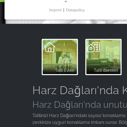
Imprint
|
Datapolicy
NECESSARY COOKIES
Bu çerezler temel işlevselliği sağlar ve web
sitesinin kullanımı için gereklidir.
PAZARLAMA
Pazarlama çerezleri üçüncü taraflarca
kişiselleştirilmiş reklamlar göstermek için kullanılır.
Tatil Evleri
Tatil daireleri
Bunu, web siteleri arasında ziyaretçileri izleyerek
yaparlar.
Harz Dağları'nda
Facebook Pixel
Harz Dağları'nda unutul
Name:
_fbp, fr, _fbq, fbq
Tatilinizi Harz Dağları'ndaki sayısız konaklama 
zevkinize uygun konaklama imkanı sunar. Bölg
Provider: