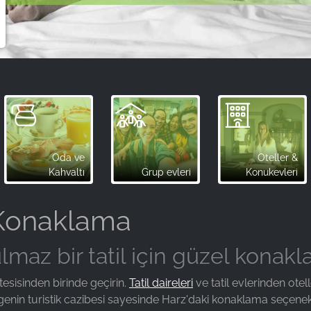
Oda ve
Oteller &
Kahvaltı
Grup evleri
Konukevleri
 Konaklama
maz bir tatil için güzel konakl
tesisinden birinde geçirin.
Tatil daireleri
ve tatil evlerinden ote
enin turistik cazibesi sayesinde Harz'daki konaklama seçene