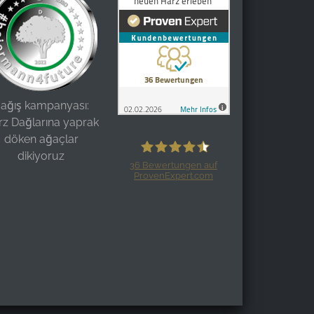
ağış kampanyası:
rz Dağlarına yaprak
döken ağaçlar
dikiyoruz
36
Bewertungen auf
ProvenExpert.com
Harzspots.com - Den neuen Harz
erleben