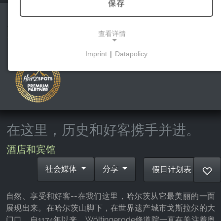
保存
Klosterhotel Wöltingerode
查看详情
Imprint
|
Datapolicy
NECESSARY COOKIES
这些cookies能够实现基本功能，是使用网站所必需
的。
在这里，历史和好客携手并进。
市场营销
营销cookies被第三方用来显示个性化的广告。它们
酒店和宾馆
通过跟踪各网站的访问者来实现这一目的。
社会媒体
分享
假日计划表
♡
Facebook Pixel
自然、享受和好客--在我们这里，哈尔茨从它最美丽的一面
Name:
展现出来。在哈尔茨山脚下，在世界遗产城市戈斯拉尔的大
_fbp, fr, _fbq, fbq
门口，自1174年以来，Wöltingerode修道院一直在关注着奥