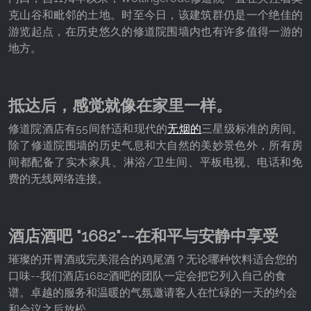
克山谷和毗邻的土地。时至今日，该建筑群仍是一个绝佳的
Provider:
Facebook Ireland Ltd.
游览起点，在历史悠久的修道院围墙内也有许多值得一游的
地方。
Purpose:
广告测量和营销
Cookie duration:
抵达后，感觉就像在家里一样。
3个月 - 1年
修道院酒店有55间舒适和现代的
无烟的
三星级标准的房间。
除了修道院围墙的历史气息和大自然的美妙景色外，所有房
间都配备了实木家具、淋浴/卫生间、平板电视、电话和免
统计数据
费的无线网络连接。
统计Cookies以匿名方式收集信息。这些信息有助
于我们了解访问者如何使用我们的网站。
酒店酒吧 "1682"--在和平与安静中享受
Google Analytics
璀璨的开胃酒或完美混合的鸡尾酒？无论哪种饮料适合您的
Name:
口味--我们酒店1682酒吧的团队一定会把它列入自己的食
_ga, _gid, _gac_gb_
谱。卓越的服务和温暖的气氛邀请客人在忙碌的一天的约会
Provider:
和会议之后放松。