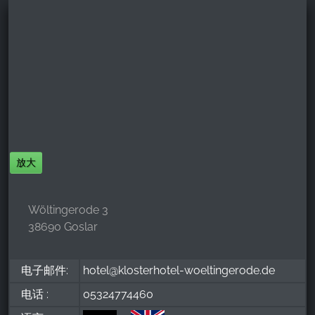
放大
Wöltingerode 3
38690 Goslar
电子邮件:
hotel@klosterhotel-woeltingerode.de
电话 :
05324774460