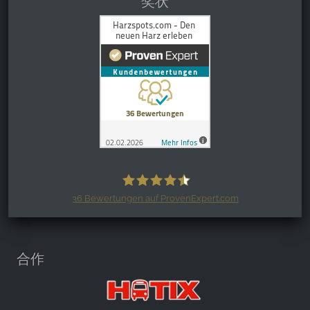
奖状
36
Bewertungen auf ProvenExpert.com
Harzspots.com - Den neuen Harz
erleben
合作