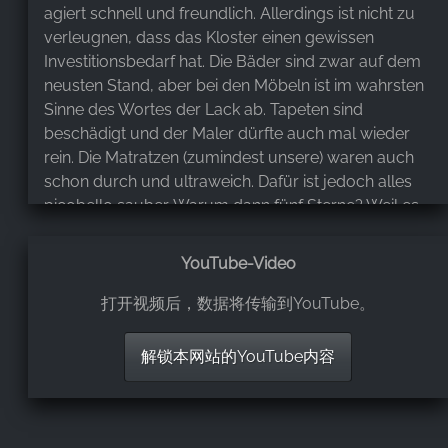
agiert schnell und freundlich. Allerdings ist nicht zu
verleugnen, dass das Kloster einen gewissen
Investitionsbedarf hat. Die Bäder sind zwar auf dem
neusten Stand, aber bei den Möbeln ist im wahrsten
Sinne des Wortes der Lack ab. Tapeten sind
beschädigt und der Maler dürfte auch mal wieder
rein. Die Matratzen (zumindest unsere) waren auch
schon durch und ultraweich. Dafür ist jedoch alles
picobello sauber. Warum dann fünf Sterne? Weil es
einfach ein sehr schöner Ort ist, an dem man sich
Wohl fühlt. Wir werden bestimmt nochmals Gast
YouTube-Video
sein und vielleicht sind bis dahin auch wenigstens die
Matratzen neu 😉.
打开视频后，数据将传输到YouTube。
解锁本网站的YouTube内容
Ellen Waßmann
,
Jun 3, 2026
Die erste Zusammenarbeit zwischen dem Kloster