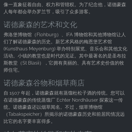
像一直象征着自由、权力和管辖权。为了纪念他，诺德豪森
Provider:
人每年都会举办罗兰节，吸引了众多游客。
Facebook Ireland Ltd.
诺德豪森的艺术和文化
Purpose:
广告测量和营销
弗洛堡博物馆（Flohburg）、IFA 博物馆和其他博物馆让人
Cookie duration:
们了解诺德豪森的历史。新艺术风格的梅恩堡艺术馆
3个月 - 1年
(Kunsthaus Meyenburg) 举办特别展览、音乐会和其他文化
活动。小镇的教堂也是时代的见证。其中最著名的是圣布拉
斯教堂（St Blasii），它拥有美丽的、具有艺术史价值的牧
师住宅。
统计数据
统计Cookies以匿名方式收集信息。这些信息有助
诺德豪森谷物和烟草商店
于我们了解访问者如何使用我们的网站。
自 1507 年起，诺德豪森就有蒸馏杜松子酒的传统。您可以
在诺德豪森的传统蒸馏厂 Echter Nordhäuser 探索这一传
Google Analytics
统。诺德豪森还以烟草闻名。不过，烟草博物馆
Name:
（Tabakspeicher）所揭示的诺德豪森历史和前居民情况远
_ga, _gid, _gac_gb_
比它的名字要丰富得多。
Provider: