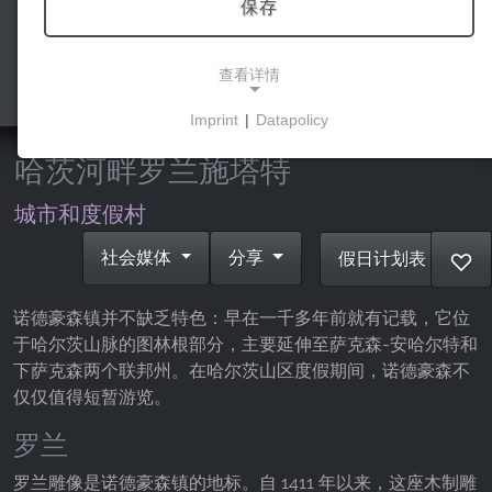
保存
查看详情
Imprint
|
Datapolicy
NECESSARY COOKIES
哈茨河畔罗兰施塔特
这些cookies能够实现基本功能，是使用网站所必需
的。
城市和度假村
社会媒体
分享
假日计划表
♡
市场营销
诺德豪森镇并不缺乏特色：早在一千多年前就有记载，它位
营销cookies被第三方用来显示个性化的广告。它们
于哈尔茨山脉的图林根部分，主要延伸至萨克森-安哈尔特和
通过跟踪各网站的访问者来实现这一目的。
下萨克森两个联邦州。在哈尔茨山区度假期间，诺德豪森不
仅仅值得短暂游览。
Facebook Pixel
罗兰
Name:
_fbp, fr, _fbq, fbq
罗兰雕像是诺德豪森镇的地标。自 1411 年以来，这座木制雕