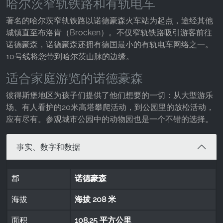
哈尔茨窄轨铁路和有轨电车
Google LLC
著名的哈尔茨窄轨铁路以诺德豪森火车站为起点，途经其他
Purpose:
城镇直至布洛肯（Brocken）。不仅窄轨铁路吸引游客前往
收集关于网站使用的统计数据
诺德豪森，诺德豪森还拥有德国最小的有轨电车网络之一。
10号线将您带到哈尔茨山脉的边缘。
Cookie duration:
24小时 - 2年
适合家庭游览的诺德豪森
彼得斯堡地区为孩子们提供了他们想要的一切：从大型游乐
场、有人看护的20米高塔攀爬活动，到公园里的放松活动，
应有尽有。参观城市公园中的动物园也是一个不错的选择。
事实、数字和数据
郡
诺德豪森
海拔
海拔 208 米
面积
108.25 平方公里