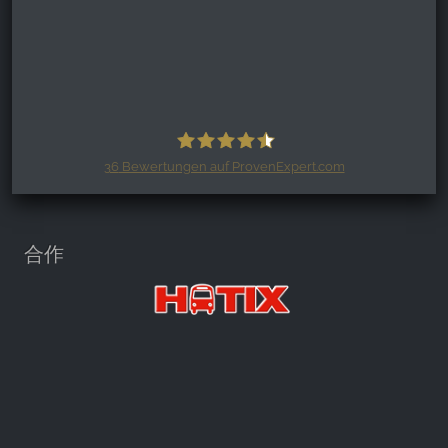
36
Bewertungen auf ProvenExpert.com
Harzspots.com - Den neuen Harz
erleben
合作