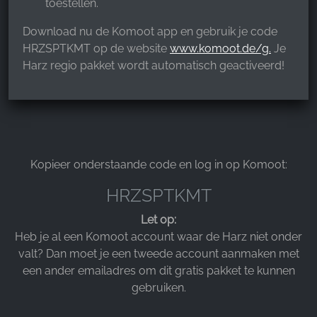
toestellen.
Google Analytics
Download nu de Komoot app en gebruik je code
Name:
HRZSPTKMT op de website
www.komoot.de/g.
Je
_ga, _gid, _gac_gb_
Harz regio pakket wordt automatisch geactiveerd!
Provider:
Google LLC
Purpose:
Verzamelen van statistieken over websitegebruik
Kopieer onderstaande code en log in op Komoot:
Cookie duration:
24 uur - 2 jaar
HRZSPTKMT
Let op:
Heb je al een Komoot account waar de Harz niet onder
valt? Dan moet je een tweede account aanmaken met
een ander emailadres om dit gratis pakket te kunnen
gebruiken.