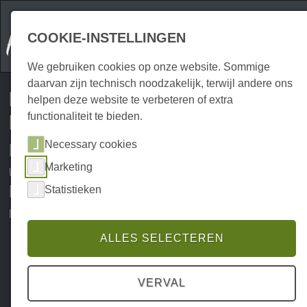
COOKIE-INSTELLINGEN
We gebruiken cookies op onze website. Sommige
daarvan zijn technisch noodzakelijk, terwijl andere ons
Harzspots geeft u gratis het
helpen deze website te verbeteren of extra
functionaliteit te bieden.
Komoot Regio Pack Harz!
Necessary cookies
Met Harzspots.com en Komoot kunt
u te voet of met de fiets van het
Marketing
Harzgebergte genieten - digitaal en
Statistieken
met spraakbegeleiding.
ALLES SELECTEREN
VERVAL