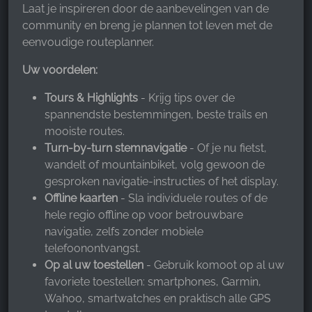
Laat je inspireren door de aanbevelingen van de
Facebook Pixel
community en breng je plannen tot leven met de
Name:
eenvoudige routeplanner.
_fbp, fr, _fbq, fbq
Uw voordelen:
Provider:
Facebook Ireland Ltd.
Tours & Highlights
- Krijg tips over de
spannendste bestemmingen, beste trails en
Purpose:
mooiste routes.
Advertentiemeting en marketing
Turn-by-turn stemnavigatie
- Of je nu fietst,
wandelt of mountainbiket, volg gewoon de
Cookie duration:
3 maanden - 1 jaar
gesproken navigatie-instructies of het display.
Offline kaarten
- Sla individuele routes of de
hele regio offline op voor betrouwbare
navigatie, zelfs zonder mobiele
STATISTIEKEN
telefoonontvangst.
Cookies voor statistieken verzamelen anoniem
Op al uw toestellen
- Gebruik komoot op al uw
informatie. Deze informatie helpt ons te begrijpen
favoriete toestellen: smartphones, Garmin,
hoe onze bezoekers onze website gebruiken.
Wahoo, smartwatches en praktisch alle GPS