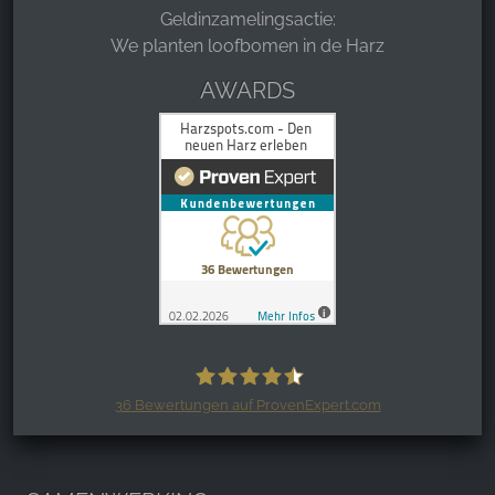
Geldinzamelingsactie:
We planten loofbomen in de Harz
AWARDS
36
Bewertungen auf ProvenExpert.com
Harzspots.com - Den neuen Harz