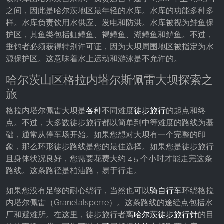
之间，因此是哈尔茨地区最年轻的水库。水库的功能多种多
Provider:
Facebook Ireland Ltd.
样。水库负责饮用水供应、发电和防洪。水库被视为鲑鱼保
护区，其鱼类包括虹鳟鱼、褐鳟鱼、湖鳟鱼和鲈鱼。不过，
Purpose:
垂钓者必须获得特别许可证，因为大坝周围地区被指定为水
广告测量和营销
源保护区。这意味着水上运动和游泳是不允许的。
Cookie duration:
哈尔茨山区格拉内塔尔斯佩雷大坝探索之
3个月 - 1年
旅
格拉内塔尔佩雷大坝是
各种
不同难度
徒步旅行
的起点和终
统计数据
点。不过，大多数徒步旅行都以简单到中等难度的路线为基
础，通常从停车场开始。如果您想对大坝有一个完整的印
统计Cookies以匿名方式收集信息。这些信息有助
象，那么环形徒步路线是您的最佳选择。如果您是徒步旅行
于我们了解访问者如何使用我们的网站。
且身体状况良好，您需要花费大约 4.5 个小时才能走完这条
路线。这条路径是柏油路，易于行走。
Google Analytics
如果您没有足够的耐心绕行，当然也可以
骑自行车
环绕格拉
Name:
内塔尔佩雷（Granetalsperre）。这条路线的途经点包括水
_ga, _gid, _gac_gb_
厂和避难所。在这里，徒步旅行者离
哈尔茨徒步旅行针
的目
Provider: