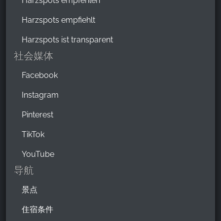
Harzspots empfehlen
Harzspots empfiehlt
Harzspots ist transparent
社会媒体
Facebook
Instagram
Pinterest
TikTok
YouTube
导航
景点
住宿条件