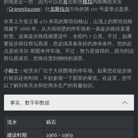
的地更近一些，因为可以在
哥
尼斯堡
格拉
内斯陶西水库
Google LLC
（
Granestausee
）往
戈斯拉尔
方向的第 110 号盖章点盖章。
Purpose:
水库上方耸立着 472 米高的斯坦伯格山，山顶上的斯坦伯格
收集关于网站使用的统计数据
塔建于 1888 年。从大坝坝壁的停车场有一条徒步路径直通
Cookie duration:
忻堡。这条徒步路线难度适中，全程约 7 公里。不过，如果
24小时 - 2年
要徒步前往祭坛悬崖，您必须具备良好的身体条件。您的起
点是哈泽尔-斯图本停车场。不过，努力是值得的，因为到达
祭坛悬崖后，您将欣赏到独特的湖景。
小贴士：
哈茨水厂位于大坝围墙的停车场。如果您在徒步旅
行前后还有时间，不妨参观一下那里的展览。在这里，您可
以了解到有关水和饮用水生产的有趣知识。
事实、数字和数据
流水
砾石
建设时期
1966 - 1969