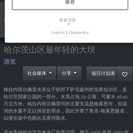
保存
Granetalsperre
查看详情
Imprint
|
Datapolicy
NECESSARY COOKIES
这些cookies能够实现基本功能，是使用网站所必需
哈尔茨山区最年轻的大坝
的。
游览
社会媒体
分享
假日计划表
♡
市场营销
营销cookies被第三方用来显示个性化的广告。它们
格拉内塔尔佩雷水库位于联邦下萨克森州的戈斯拉尔区，是
通过跟踪各网站的访问者来实现这一目的。
哈尔茨国家公园的一部分。水库占地 29 公顷，可蓄水 4640
万立方米。格拉内塔尔佩雷河的主要支流是格莱恩河，但该
Facebook Pixel
河的水量不足以供应饮用水，因此开凿了奥克-格莱恩隧道，
以便在途中也能从戈塞河取水。
Name:
_fbp, fr, _fbq, fbq
该水库由哈尔茨自来水厂负责运营，建于 1966 年至 1969 年