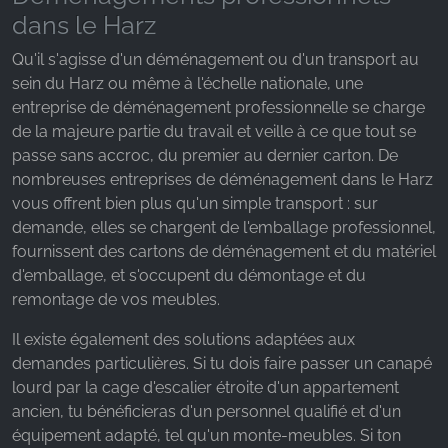
dans le Harz
Name:
_fbp, fr, _fbq, fbq
Qu'il s'agisse d'un déménagement ou d'un transport au
sein du Harz ou même à l'échelle nationale, une
Provider:
entreprise de déménagement professionnelle se charge
Facebook Ireland Ltd.
de la majeure partie du travail et veille à ce que tout se
Purpose:
passe sans accroc, du premier au dernier carton. De
Mesure de la publicité et marketing
nombreuses entreprises de déménagement dans le Harz
vous offrent bien plus qu'un simple transport : sur
Cookie duration:
demande, elles se chargent de l'emballage professionnel,
3 mois - 1 an
fournissent des cartons de déménagement et du matériel
d'emballage, et s'occupent du démontage et du
remontage de vos meubles.
STATISTIQUES
Il existe également des solutions adaptées aux
Les cookies statistiques collectent des
demandes particulières. Si tu dois faire passer un canapé
informations de manière anonyme. Ces
lourd par la cage d'escalier étroite d'un appartement
informations nous aident à comprendre comment
ancien, tu bénéficieras d'un personnel qualifié et d'un
nos visiteurs utilisent notre site web.
équipement adapté, tel qu'un monte-meubles. Si ton