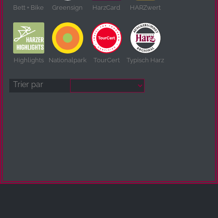
Bett + Bike
Greensign
HarzCard
HARZwert
Highlights
Nationalpark
TourCert
Typisch Harz
Trier par