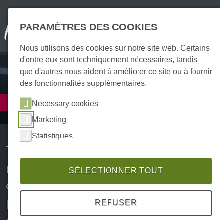
PARAMÈTRES DES COOKIES
Nous utilisons des cookies sur notre site web. Certains
d'entre eux sont techniquement nécessaires, tandis
que d'autres nous aident à améliorer ce site ou à fournir
des fonctionnalités supplémentaires.
Prestations
Necessary cookies
Transport
Marketing
Statistiques
Transports, services de
messagerie et services de
SÉLECTIONNER TOUT
déménagement dans le Harz
Déménagements, transport de
REFUSER
meubles et logistique dans la région