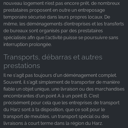
nouveau logement n'est pas encore prêt, de nombreux
Google Analytics
prestataires proposent en outre un entreposage
Name:
temporaire sécurisé dans leurs propres locaux. De
_ga, _gid, _gac_gb_
même, les déménagements d'entreprises et les transferts
de bureaux sont organisés par des prestataires
Provider:
spécialisés afin que l'activité puisse se poursuivre sans
Google LLC
interruption prolongée.
Purpose:
Transports, débarras et autres
Collecte de statistiques sur l'utilisation du site web
prestations
Cookie duration:
24 heures - 2 ans
Il ne s'agit pas toujours d'un déménagement complet.
Souvent, il s'agit simplement de transporter de manière
fiable un objet unique, une livraison ou des marchandises
encombrantes d'un point A à un point B. C'est
précisément pour cela que les entreprises de transport
du Harz sont à ta disposition, que ce soit pour le
transport de meubles, un transport spécial ou des
livraisons à court terme dans la région du Harz.