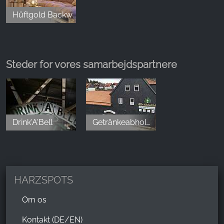
Abends empfiehlt sich eine Reservierung.
Hüftgold Backwerk & Catering _ by Die kleine Zauberwelt
Sue Be
,
Feb 12, 2026
Steder for vores samarbejdspartnere
Wir waren ganz spontan zum Abendessen dort und
waren alle begeistert! Das Ambiente gemütlich,
rustikal und verspielt (Märchenthema) kuschelig
warm und das Personal mega freundlich. Bei den
Drink'A'Bell
Getränkeabholmarkt Otto Hebestriet
Getränken wurde man professionell und freundlich
beraten und wir wurden nicht enttäuscht. Das Essen
war super lecker...selbst der Salat war richtig gut
abgeschmeckt. Wirklich toll...wir haben gleich für's
Frühstück reserviert! Klare Empfehlung 💕wir
HARZSPOTS
würden verzaubert 🧚
Om os
Kontakt (DE/EN)