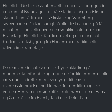
Name:
Hotellet - Die Kleine Zauberwelt - er centralt beliggende i
_fbp, fr, _fbq, fbq
centrum af Braunlage, tæt på isstadion, langrendsløjper,
Provider:
skisportsområde med lift/skiskole og Wurmberg-
Facebook Ireland Ltd.
svævebanen. Du kan hurtigt nå alle destinationer på få
minutter til fods eller nyde den smukke natur omkring
Purpose:
Braunlage. Hotellet er familiedrevet og er en original
Måling af reklamer og markedsføring
bindingsværksbygning fra Harzen med traditionelle
Cookie duration:
udvendige trædetaljer.
3 måneder - 1 år
De renoverede hotelværelser byder ikke kun på
STATISTIK
moderne, komfortable og moderne faciliteter, men er alle
individuelt indrettet med eventyrligt tilbehør i
Statistikcookies indsamler oplysninger anonymt.
overensstemmelse med temaet for den lille magiske
Disse oplysninger hjælper os med at forstå,
verden. Her kan du møde alfer, troldmænd, torne, Hans
hvordan vores besøgende bruger vores
og Grete, Alice fra Eventyrland eller Peter Pan.
hjemmeside.
Google Analytics