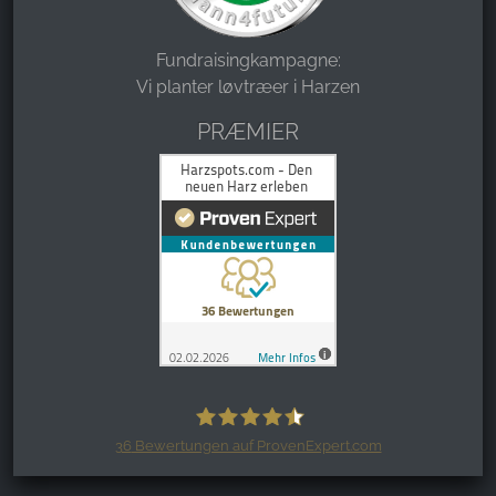
Fundraisingkampagne:
Vi planter løvtræer i Harzen
PRÆMIER
36
Bewertungen auf ProvenExpert.com
Harzspots.com - Den neuen Harz