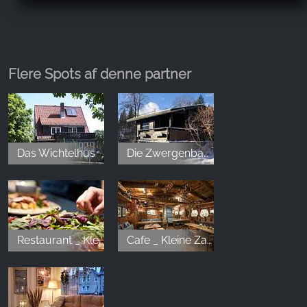
Das Schnitzel mit der käse Chili Sauce hat ordentlich
wums... Wenn man Scharf mag dann kann ich es
sehr empfehlen. Ambiente ist sehr angenehm und
herzlich warm. Service ist der zuvorkommend...
Rund um sehr gut 👍🏻👍🏻👍🏻
Flere Spots af denne partner
Chris Radloff
,
Apr 2, 2026
Das Wichtelhus
Die Zwergenbaude
Unser erster Besuch im Urlaub war recht spontan
und das zweite Mal dann ganz bewusst gewählt!
Das Ambiente ist toll und gemütlich! Für Kinder
liegen super viele Bücher bereit und es gibt eine
Speisekarte zum Ausmalen. Der Service ist sehr
Restaurant _ Kleine Zauberwelt
Cafe _ Kleine Zauberwelt
sympathisch und aufmerksam und das Essen
schmeckt hervorragend - egal ob Schnitzel, Burger,
DDR-Pasta, Churros oder mehr. Absolute
Empfehlung! Wir hatten jetzt 2x Glück, aber gerade