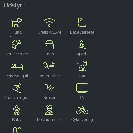
Udstyr :
Name:
_ga, _gid, _gac_gb_
Provider:
Hund
Gratis WLAN
Badeværelse
Google LLC
velkommen
Purpose:
Indsamling af statistik om brug af hjemmesiden
Service med
Egen
Højstol til
rundstykker
parkeringsplads
børn
Cookie duration:
24 timer - 2 år
Rejseseng til
Røgområde
Cat
børn
udenfor
velkommen
Opbevaringsrum
Bruser
TV
til ski
Baby
Restaurant på
Cykelvenlig
omklædningsrum
stedet