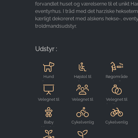
forvandlet huset og værelserne til et unikt Ha
Purpose:
eventyrhus. I tråd med det harziske heksete
Måling af reklamer og
kærligt dekoreret med alskens hekse-, event
markedsføring
troldmandsudstyr.
Cookie
duration:
3 måneder - 1 år
Udstyr :
STATISTIK
Hund
Højstol til
Røgområde
Statistikcookies indsamler oplysninger anonymt.
velkommen
børn
udenfor
Disse oplysninger hjælper os med at forstå,
hvordan vores besøgende bruger vores
Velegnet til
Velegnet til
Velegnet til
hjemmeside.
arrangementer
grupper
bryllupper
Google Analytics
Baby
Cykelvenlig
Cykelvenlig
omklædningsrum
Name:
_ga, _gid, _gac_gb_