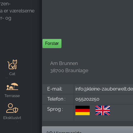
rzen-
ma er værelserne
yr- og
Forstør
Am Brunnen
38700 Braunlage
Cat
velkommen
E-mail:
info@kleine-zauberwelt.de
Terrasse
Telefon :
055202250
Sprog :
Eksklusivt
reserverbar