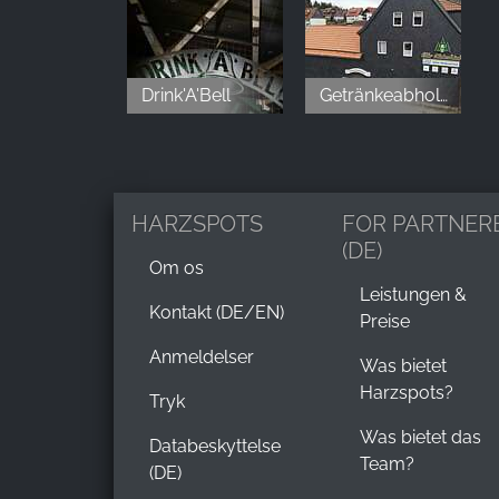
Drink'A'Bell
Getränkeabholmarkt Otto Hebestriet
HARZSPOTS
FOR PARTNER
(DE)
Om os
Leistungen &
Kontakt (DE/EN)
Preise
Anmeldelser
Was bietet
Harzspots?
Tryk
Was bietet das
Databeskyttelse
Team?
(DE)