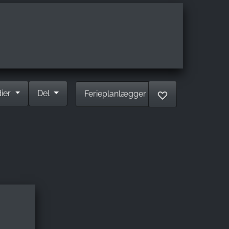
dier
Del
Ferieplanlægger
♡