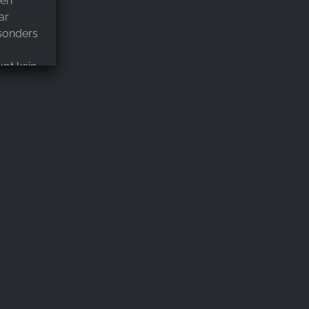
hen
ar
sonders
pt kein
ar etwas
l
rkt, wie
, uns
n. Wir
d kommen
essen
Ambiente