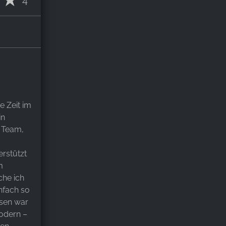
e Zeit im
in
 Team,
erstützt
m
he ich
nfach so
sen war
odern –