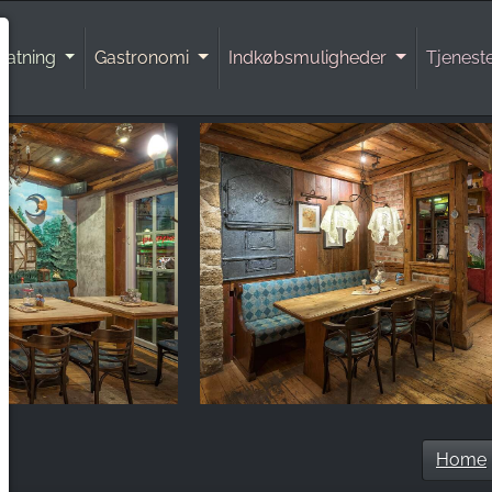
natning
Gastronomi
Indkøbsmuligheder
Tjenest
Home