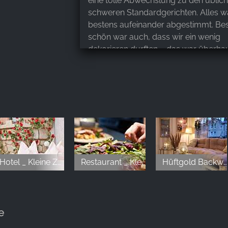
eine tolle Abwechslung zu den üblic
schweren Standardgerichten. Alles w
bestens aufeinander abgestimmt. Be
schön war auch, dass wir ein wenig
dekorieren durften – das war überhau
Problem. Außerdem konnten wir sog
früher rein, was die Vorbereitung tota
entspannt gemacht hat. Man hat geme
viel Mühe sich das Team gegeben hat
einen unvergesslichen Tag zu bereite
haben uns rundum wohlgefühlt un
sehr gerne wieder! 💛
Hotel _ Kleine Zauberwelt
Restaurant _ Kleine Zauberwelt
Hüftgold Backwerk & Catering _ by Die kleine Zauberwelt
Sue Be
,
Feb 12, 2026
Wir waren ganz spontan zum Abend
e
dort und waren alle begeistert! Das 