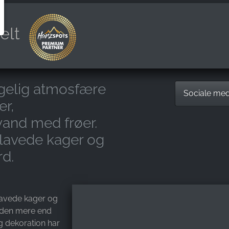
elt
yggelig atmosfære
Sociale me
er,
vand med frøer.
elavede kager og
rd.
avede kager og
erden mere end
g dekoration har