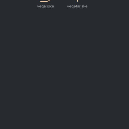
Veganske
Vegetariske
Provider:
retter
retter
Google LLC
Purpose:
Indsamling af statistik om brug af
hjemmesiden
Cookie
duration:
24 timer - 2 år