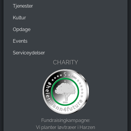
Tjenester
Kultur
Opdage
Events
Serviceydelser
CHARITY
Fundraisingkampagne:
Vi planter løvtræer i Harzen