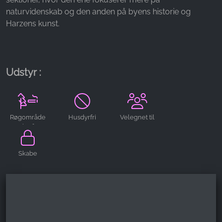
naturvidenskab og den anden på byens historie og
Name:
Harzens kunst.
_ga, _gid, _gac_gb_
Provider:
Google LLC
Udstyr :
Purpose:
Indsamling af statistik om brug af hjemmesiden
Cookie duration:
24 timer - 2 år
Røgområde
Husdyrfri
Velegnet til
udenfor
grupper
Skabe