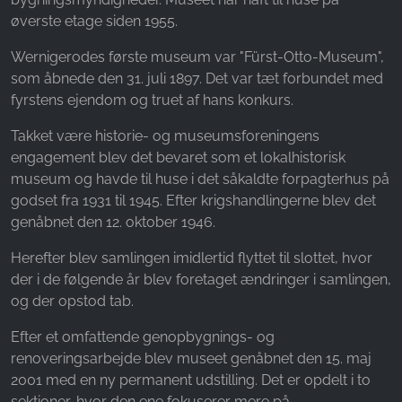
Name:
øverste etage siden 1955.
_fbp, fr, _fbq, fbq
Wernigerodes første museum var "Fürst-Otto-Museum",
Provider:
som åbnede den 31. juli 1897. Det var tæt forbundet med
Facebook Ireland Ltd.
fyrstens ejendom og truet af hans konkurs.
Purpose:
Måling af reklamer og markedsføring
Takket være historie- og museumsforeningens
engagement blev det bevaret som et lokalhistorisk
Cookie duration:
museum og havde til huse i det såkaldte forpagterhus på
3 måneder - 1 år
godset fra 1931 til 1945. Efter krigshandlingerne blev det
genåbnet den 12. oktober 1946.
Herefter blev samlingen imidlertid flyttet til slottet, hvor
STATISTIK
der i de følgende år blev foretaget ændringer i samlingen,
Statistikcookies indsamler oplysninger anonymt.
og der opstod tab.
Disse oplysninger hjælper os med at forstå,
hvordan vores besøgende bruger vores
Efter et omfattende genopbygnings- og
hjemmeside.
renoveringsarbejde blev museet genåbnet den 15. maj
2001 med en ny permanent udstilling. Det er opdelt i to
Google Analytics
sektioner, hvor den ene fokuserer mere på