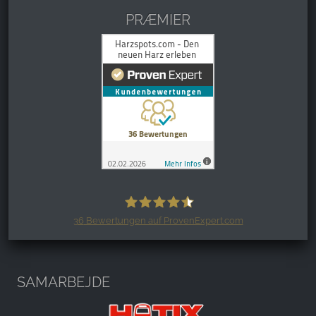
PRÆMIER
36
Bewertungen auf ProvenExpert.com
Harzspots.com - Den neuen Harz
erleben
SAMARBEJDE