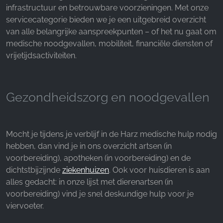
infrastructuur en betrouwbare voorzieningen. Met onze
Facebook Pixel
servicecategorie bieden we je een uitgebreid overzicht
Name:
van alle belangrijke aanspreekpunten – of het nu gaat om
_fbp, fr, _fbq, fbq
medische noodgevallen, mobiliteit, financiële diensten of
vrijetijdsactiviteiten.
Provider:
Facebook Ireland Ltd.
Purpose:
Gezondheidszorg en noodgevallen
Advertentiemeting en marketing
Cookie duration:
3 maanden - 1 jaar
Mocht je tijdens je verblijf in de Harz medische hulp nodig
hebben, dan vind je in ons overzicht artsen (in
voorbereiding), apotheken (in voorbereiding) en de
STATISTIEKEN
dichtstbijzijnde
ziekenhuizen
. Ook voor huisdieren is aan
alles gedacht: in onze lijst met dierenartsen (in
Cookies voor statistieken verzamelen anoniem
voorbereiding) vind je snel deskundige hulp voor je
informatie. Deze informatie helpt ons te begrijpen
viervoeter.
hoe onze bezoekers onze website gebruiken.