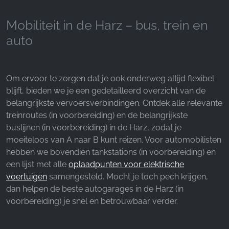
Google Analytics
Mobiliteit in de Harz – bus, trein en
Name:
auto
_ga, _gid, _gac_gb_
Provider:
Google LLC
Om ervoor te zorgen dat je ook onderweg altijd flexibel
Purpose:
blijft, bieden we je een gedetailleerd overzicht van de
Verzamelen van statistieken over websitegebruik
belangrijkste vervoersverbindingen. Ontdek alle relevante
treinroutes (in voorbereiding) en de belangrijkste
Cookie duration:
buslijnen (in voorbereiding) in de Harz, zodat je
24 uur - 2 jaar
moeiteloos van A naar B kunt reizen. Voor automobilisten
hebben we bovendien tankstations (in voorbereiding) en
een lijst met alle
oplaadpunten voor elektrische
voertuigen
samengesteld. Mocht je toch pech krijgen,
dan helpen de beste autogarages in de Harz (in
voorbereiding) je snel en betrouwbaar verder.