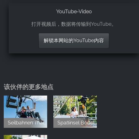
Stehe
,
YouTube-Video
May 25, 2024
打开视频后，数据将传输到YouTube。
Hat richtig Spaß gemacht. Der Preis mit 4€ völlig in
解锁本网站的YouTube内容
Ordnung. Sofern man es unter 150 Kilogramm
Gesamtgewicht schafft, kann man auch zu zweit in
einem Bob fahren.
该伙伴的更多地点
Seilbahnen Thale Erlebniswelt
Spaßinsel Bodetal