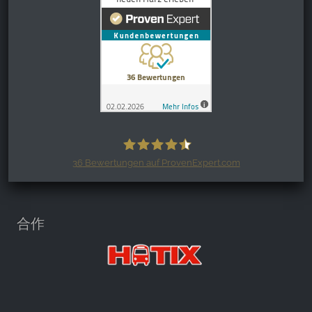
36
Bewertungen auf ProvenExpert.com
Harzspots.com - Den neuen Harz
erleben
合作