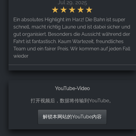
Jul 29, 2025
Ein absolutes Highlight im Harz! Die Bahn ist super
schnell, macht richtig Laune und ist dabei sicher und
gut organisiert. Besonders die Aussicht während der
Fahrt ist fantastisch. Kaum Wartezeit, freundliches
Team und ein fairer Preis. Wir kommen auf jeden Fall
wieder
Joana-Jolie Johannsen
,
Mar 9, 2025
YouTube-Video
Spaß für große und kleine Gäste. Mit 4€ pro Fahrt für
打开视频后，数据将传输到YouTube。
Erwachsene auch ein absolutes Muss. Leider super
lange Wartezeit am Wochenende. Kann mit
解锁本网站的YouTube内容
vorstellen, dass es in der Woche besser ist. Hat Spaß
gemacht