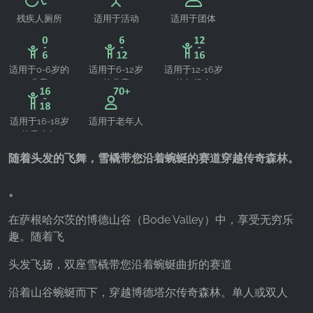
Google LLC
残疾人厕所
适用于活动
适用于团体
Purpose:
收集关于网站使用的统计数据
适用于0-6岁的
适用于6-12岁
适用于12-16岁
Cookie duration:
儿童
的儿童
的年轻人
24小时 - 2年
适用于16-18岁
适用于老年人
的青少年
随着头发的飞舞，雪橇带您沿着蜿蜒的赛道穿越传奇森林。
。
在萨根哈尔茨的博德山谷（Bode Valley）中，享受无穷乐
趣。随着飞
头发飞扬，双座雪橇带您沿着蜿蜒曲折的赛道
沿着山谷蜿蜒而下，穿越博德塔尔传奇森林。单人或双人