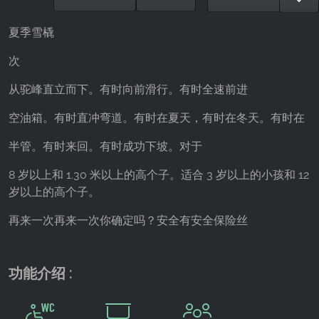
Provider:
Facebook Ireland Ltd.
夏季雪橇
Purpose:
次
广告测量和营销
从驼峰直立而下。有时向前滑行。有时全速前进
Cookie duration:
3个月 - 1年
空油箱。有时直冲弯道。有时在夏天，有时在冬天。有时在
半管。有时来回。有时成功下坡。对于
统计数据
8 岁以上和 1.30 米以上的高个子。适合 3 岁以上的小孩和 12
岁以上的高个子。
统计Cookies以匿名方式收集信息。这些信息有助
于我们了解访问者如何使用我们的网站。
再来一次再来一次你确定吗？安全有安全保险丝
Google Analytics
功能介绍 :
Name:
_ga, _gid, _gac_gb_
Provider: