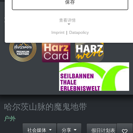
保存
Sommerrodelbahn Harzbob
查看详情
Imprint
|
Datapolicy
NECESSARY COOKIES
这些cookies能够实现基本功能，是使用网站所必需
的。
市场营销
营销cookies被第三方用来显示个性化的广告。它们
通过跟踪各网站的访问者来实现这一目的。
哈尔茨山脉的魔鬼地带
Facebook Pixel
户外
Name:
_fbp, fr, _fbq, fbq
社会媒体
分享
假日计划表
♡