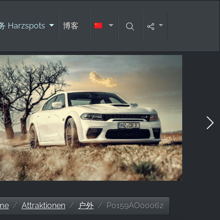
 Harzspots
博客
me
Attraktionen
户外
P0159AO00062