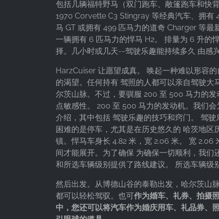
广告测量和营销
包括几辆福特野马（双门跑车、敞篷跑车和快
1970 Corvette C3 Stingray 等经典汽车、拥
Cookie
马 GT 或拥有 499 匹马力的道奇 Charger 
duration:
一辆拥有 6 匹马力的悍马 H2。 排量为 6 升的悍
3个月 - 1年
择。几小时或几天--驾驶乐趣能持续多久 由感
HarzCuiser 让愿望成真。 唤起一种难以形
统计数据
的渴望。任何持有 驾照的人都可以亲自驾驶大马
尔茨山脉。不过，要驯服 200 至 500 马力
统计Cookies以匿名方式收集信息。这些信息有助
点敏感性。 200 至 500 马力的发动机。我
于我们了解访问者如何使用我们的网站。
介绍，其中包括 驾驶乐趣的技巧和窍门。 驾驶
困难的是停车，尤其是在历史悠久的 哈茨地区
Google Analytics
镇。悍马车身长 4.82 米，宽 2.06 米。 宽 2.
Name:
间才能展开。为了确保 为确保一切顺利，我们
_ga, _gid, _gac_gb_
和所选车辆级别提供了路线建议。 所选车辆级
Provider:
然后出发。从博德山谷的泰勒出发，哈尔茨山脉
Google LLC
都可以轻松驾驭。也可
作为
婚车、礼券、拍摄照
中，您还可以将汽车作为婚庆用车、礼品券、
Purpose:
收集关于网站使用的统计数据