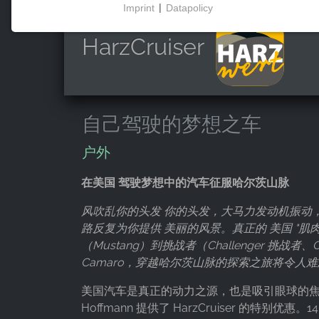
Imprint
|
Datapolicy
NECESSARY COOKIES
HarzCruiser
这些cookies能够实现基本功能，是使用网站所必需
的。
自己驾驶的梦想之车
市场营销
营销cookies被第三方用来显示个性化的广告。它们
户外
通过跟踪各网站的访问者来实现这一目的。
在美国 驾驶梦想中的汽车征服哈尔茨山脉
Facebook Pixel
风吹乱你的头发 你的头发，大马力发动机振动
Name:
路反复为你提供 美丽的风景。真正的 美国 "肌肉
_fbp, fr, _fbq, fbq
（Mustang）到挑战者（Challenger 挑战者、Ch
Camaro，穿越哈尔茨山脉的探索之旅将令人难
Provider:
Facebook Ireland Ltd.
美国汽车是真正的动力之源，也是吸引眼球的焦点。
Purpose:
Hoffmann 提供了 HarzCruiser 的特别优惠