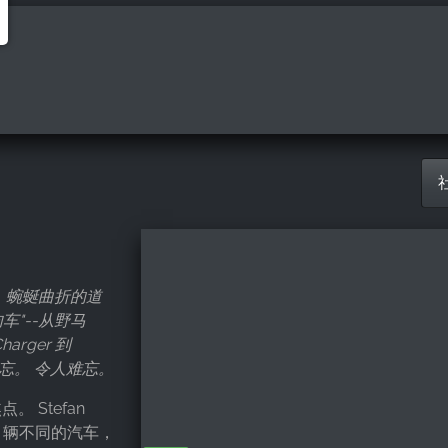
，蜿蜒曲折的道
车"--从野马
arger 到
忘。 令人难忘。
 Stefan
。14 辆不同的汽车，