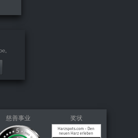
be。
慈善事业
奖状