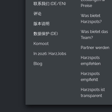
联系我们 (DE/EN)
Preise
评论
Was bietet
Harzspots?
版本说明
Was bietet das
数据保护 (DE)
Team?
Komoot
Partner werden
In 2026: HarzJobs
Harzspots
Blog
empfehlen
Harzspots
empfiehlt
Harzspots ist
transparent