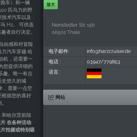
背跑车）和一辆
放大
有 450 匹马力的野
等最新技术汽车以及
马 H2。 可供选
Neinstedter Str. 15b
兴趣者自行决定。
06502 Thale
容的自由感和对冒险
电子邮件:
info@harzcruiser.de
力汽车穿越 哈
的发动机，还需要一
电话 :
03947/779853
们会为您提供详细的
语言 :
乐趣。唯一有点
历史悠久的城
06 米，需要一点空
还根据您的喜好
网站
别。
 和哈尔茨前陆
片 在各种活动
照片拍摄或特别吸