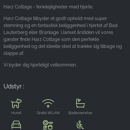
Name:
Harz Cottage - ferielejligheder med hjerte.
_fbp, fr, _fbq, fbq
Harz Cottage tilbyder et godt ophold med super
Provider:
stemning og en fantastisk beliggenhed i hjertet af Bad
Facebook Ireland Ltd.
Lauterberg eller Branlage. Uanset årstiden vil vores
Purpose:
gæster finde Harz Cottage som den perfekte
Måling af reklamer og markedsføring
beliggenhed og det ideelle sted at trække sig tilbage og
slappe af.
Cookie duration:
3 måneder - 1 år
Vi byder dig hjerteligt velkommen.
STATISTIK
Udstyr :
Statistikcookies indsamler oplysninger anonymt.
Disse oplysninger hjælper os med at forstå,
hvordan vores besøgende bruger vores
Hund
Gratis WLAN
Badeværelse
hjemmeside.
velkommen
Google Analytics