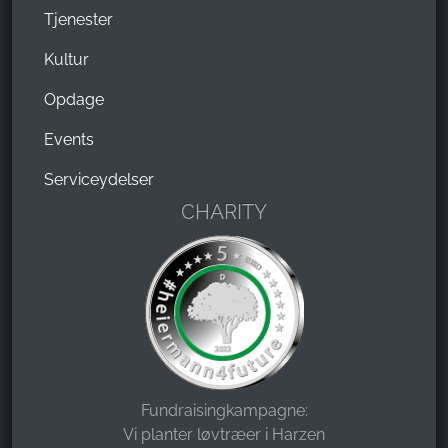
Tjenester
Kultur
Opdage
Events
Serviceydelser
CHARITY
Fundraisingkampagne:
Vi planter løvtræer i Harzen