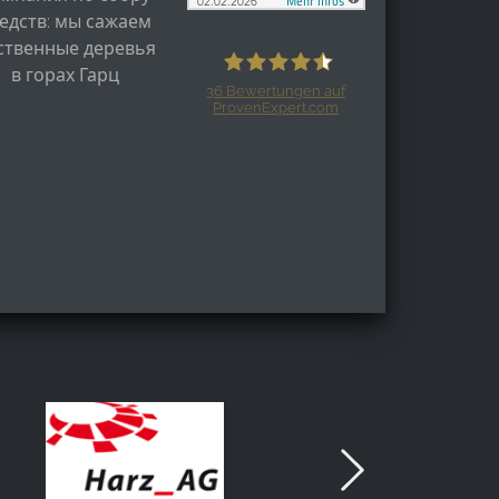
едств: мы сажаем
ственные деревья
в горах Гарц
36
Bewertungen auf
ProvenExpert.com
Harzspots.com - Den neuen Harz
erleben