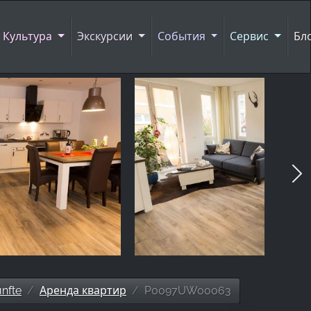
Культура
Экскурсии
События
Сервис
Бл
nfte
Аренда квартир
P0097UW00063