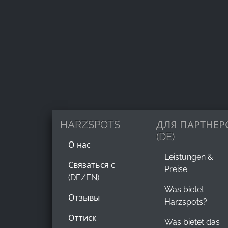
Name:
_ga, _gid, _gac_gb_
Provider:
Google LLC
Purpose:
Сбор статистических данных об
использовании сайта
Cookie
duration:
HARZSPOTS
ДЛЯ ПАРТНЕР
24 часа - 2 года
(DE)
О нас
Leistungen &
Связаться с
Preise
(DE/EN)
Was bietet
Отзывы
Harzspots?
Оттиск
Was bietet das