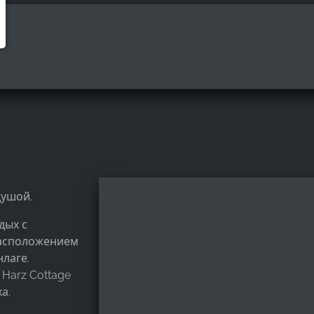
душой.
дых с
расположением
лаге.
 Harz Cottage
а.