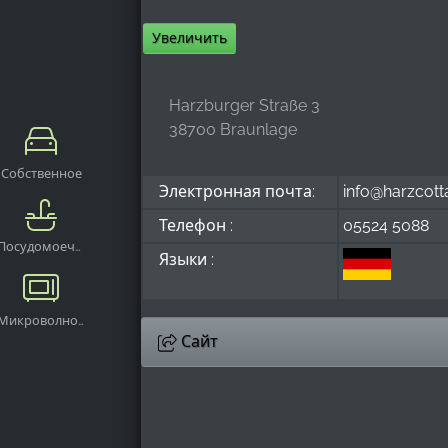
Увеличить
Harzburger Straße 3
38700 Braunlage
Собственное
Электронная почта:
info@harzcott
парковочное
место
Телефон :
05524 5088
Посудомоечная
Языки :
машина
Микроволновая
печь
Сайт