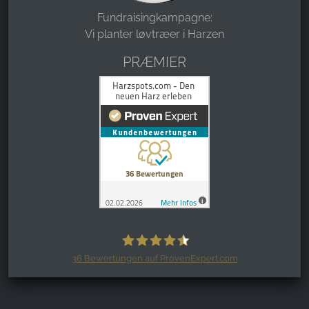
Fundraisingkampagne:
Vi planter løvtræer i Harzen
PRÆMIER
36
Bewertungen auf ProvenExpert.com
Harzspots.com - Den neuen Harz