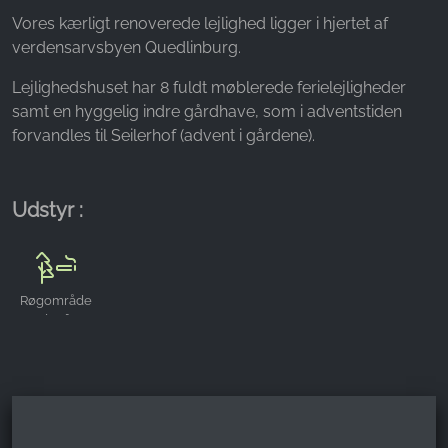
Name:
Vores kærligt renoverede lejlighed ligger i hjertet af
_fbp, fr, _fbq, fbq
verdensarvsbyen Quedlinburg.
Provider:
Lejlighedshuset har 8 fuldt møblerede ferielejligheder
Facebook Ireland Ltd.
samt en hyggelig indre gårdhave, som i adventstiden
Purpose:
forvandles til Seilerhof (advent i gårdene).
Måling af reklamer og markedsføring
Cookie duration:
Udstyr :
3 måneder - 1 år
STATISTIK
Røgområde
Statistikcookies indsamler oplysninger anonymt.
udenfor
Disse oplysninger hjælper os med at forstå,
hvordan vores besøgende bruger vores
hjemmeside.
Google Analytics