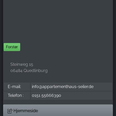
Name:
_ga, _gid, _gac_gb_
Provider:
Google LLC
Purpose:
Indsamling af statistik om brug af hjemmesiden
Forstør
Cookie duration:
24 timer - 2 år
Steinweg 15
06484 Quedlinburg
E-mail:
info@appartementhaus-seiler.de
Telefon :
0151 55666390
Hjemmeside