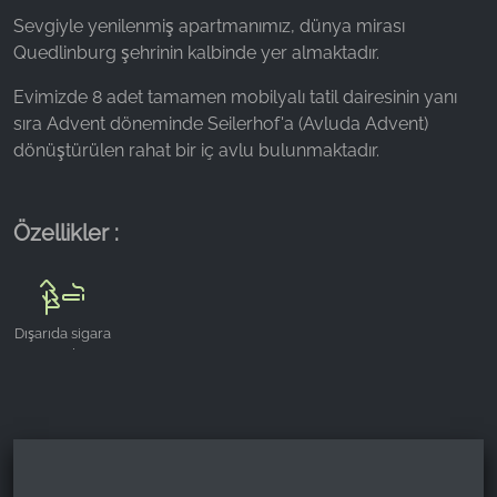
Sevgiyle yenilenmiş apartmanımız, dünya mirası
Name:
Quedlinburg şehrinin kalbinde yer almaktadır.
_fbp, fr, _fbq, fbq
Evimizde 8 adet tamamen mobilyalı tatil dairesinin yanı
Provider:
sıra Advent döneminde Seilerhof'a (Avluda Advent)
Facebook Ireland Ltd.
dönüştürülen rahat bir iç avlu bulunmaktadır.
Purpose:
Reklam ölçümü ve pazarlaması
Özellikler :
Cookie duration:
3 ay - 1 yıl
Dışarıda sigara
İSTATISTIKLER
içme alanı
İstatistik Çerezleri anonim olarak bilgi toplar. Bu
bilgiler, ziyaretçilerimizin web sitemizi nasıl
kullandığını anlamamıza yardımcı olur.
Google Analytics