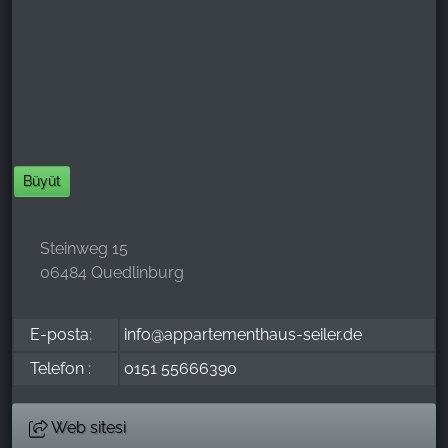
Name:
_ga, _gid, _gac_gb_
Provider:
Google LLC
Purpose:
Web sitesi kullanımına ilişkin istatistiklerin
Büyüt
toplanması
Cookie duration:
Steinweg 15
24 saat - 2 yıl
06484 Quedlinburg
E-posta:
info@appartementhaus-seiler.de
Telefon :
0151 55666390
Web sitesi