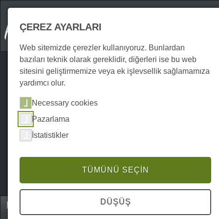
ÇEREZ AYARLARI
Web sitemizde çerezler kullanıyoruz. Bunlardan
bazıları teknik olarak gereklidir, diğerleri ise bu web
sitesini geliştirmemize veya ek işlevsellik sağlamamıza
yardımcı olur.
Necessary cookies
Pazarlama
İstatistikler
TÜMÜNÜ SEÇIN
DÜŞÜŞ
Home
Unterkünfte
Tatil daireleri
P0067UW00047