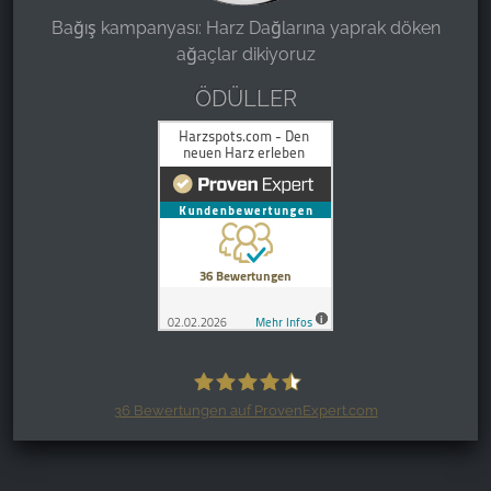
Bağış kampanyası: Harz Dağlarına yaprak döken
ağaçlar dikiyoruz
ÖDÜLLER
36
Bewertungen auf ProvenExpert.com
Harzspots.com - Den neuen Harz