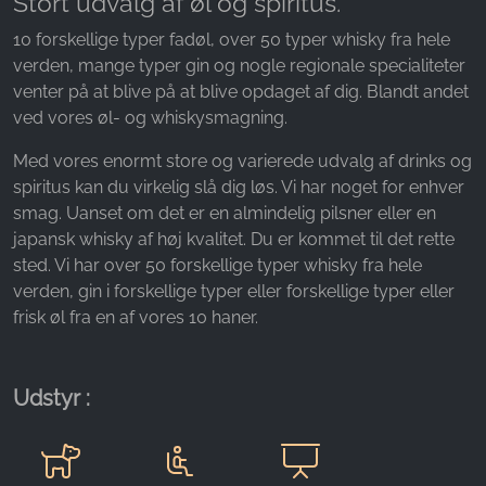
Stort udvalg af øl og spiritus.
Name:
_fbp, fr, _fbq, fbq
10 forskellige typer fadøl, over 50 typer whisky fra hele
verden, mange typer gin og nogle regionale specialiteter
Provider:
venter på at blive på at blive opdaget af dig. Blandt andet
Facebook Ireland Ltd.
ved vores øl- og whiskysmagning.
Purpose:
Med vores enormt store og varierede udvalg af drinks og
Måling af reklamer og markedsføring
spiritus kan du virkelig slå dig løs. Vi har noget for enhver
Cookie duration:
smag. Uanset om det er en almindelig pilsner eller en
3 måneder - 1 år
japansk whisky af høj kvalitet. Du er kommet til det rette
sted. Vi har over 50 forskellige typer whisky fra hele
verden, gin i forskellige typer eller forskellige typer eller
STATISTIK
frisk øl fra en af vores 10 haner.
Statistikcookies indsamler oplysninger anonymt.
Disse oplysninger hjælper os med at forstå,
Udstyr :
hvordan vores besøgende bruger vores
hjemmeside.
Google Analytics