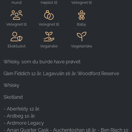
Hund
Højstol til
Velegnet til
velkommen
børn
arrangementer
Name:
_ga, _gid, _gac_gb_
Velegnet til
Velegnet til
Baby
Provider:
grupper
bryllupper
omklædningsrum
Google LLC
Purpose:
Eksklusivt
Veganske
Vegetariske
Indsamling af statistik om brug af hjemmesiden
reserverbar
retter
retter
Whisky, som du burde have prøvet:
Cookie duration:
24 timer - 2 år
Glen Fiddich 12 år, Lagavulin 16 år, Woodford Reserve
Whisky
Skotland
- Aberfeldy 12 år.
- Ardbeg 10 år.
- Ardmore Legacy
- Arran Quarter Cask - Auchentoshan 18 år. - Ben Riach 10