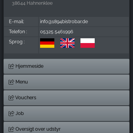
38644 Hahnenklee
E-mail:
info@1894bistrobar.de
Telefon :
05325 5461996
Sprog :
Hjemmeside
Menu
Vouchers
Job
Oversigt over udstyr