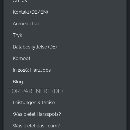
Om os
Oct 28, 2025
Kontakt (DE/EN)
Bei schlechtem Wetter "reingeschneit" sind wir
Anmeldelser
liebevoll empfangenen worden. Die Cocktails haben
uns in gute Laune versetzt. Ganz tolle
Tryk
Kompositionen. Die Einrichtung total toll und urig
gestalltet, sehr gemütlich.... Hervorzuheben sind das
Databeskyttelse (DE)
überausfreundliche Servicepersonal. Wir kommen
Komoot
auf jeden Fall wieder.
In 2026: HarzJobs
Blog
FOR PARTNERE (DE)
Leistungen & Preise
Was bietet Harzspots?
Was bietet das Team?