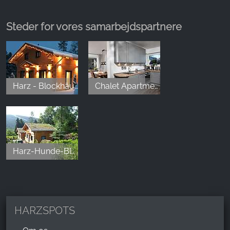
war auch der Service sehr, sehr gut und vor allem
total schnell. Danke dafür. :)
Steder for vores samarbejdspartnere
M. Z.
,
Nov 24, 2025
Harz - Blockhäuser
Chalet Apartments
Soooo begeistert von diesem schönen Lokal! Ich
muss gestehen, dass mich der Name bzgl. Bistro
erst abgeschreckt hat, weil wir gerne gemütlich
etwas essen wollten… aber hallo??? Wie
wunderschön ist bitte dieser Ort? Ich bin begeistert!
Harz-Hunde-Blockhäuser
Sowohl vom Essen als auch dem Personal! Aber am
allermeisten hat mich die Location umgehauen!
Sooo gemütlich jetzt zur Vorweihnachtszeit! Wir
haben direkt für Weihnachten reserviert✨
HARZSPOTS
Michael Stöckel
,