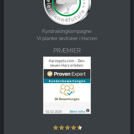
Fundraisingkampagne:
Vi planter løvtræer i Harzen
PRÆMIER