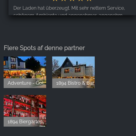
Der Laden hat überzeugt. Mit sehr nettem Service,
schönem Ambiente und angenehmer, angenehm
leiser Musik. Die Preise sind wirklich fair, gerade wenn
man bedenkt, dass man sich mitten in einer
typischen Touri-Gegend befindet. Absolut
empfehlenswert.
Flere Spots af denne partner
Valli
,
Jan 4, 2026
Adventure - Golf - Anlage
1894 Bistro & Bar
Am Samstag Nachmittag einfach mal reingeschaut
und sofort lieb empfangen worden, obwohl wir nicht
reserviert hatten und es wahnsinnig voll war. :) Das
Ambiente ist so süß. Total urig und schön
geschmückt. Wir haben Apfelstrudel gegessen und
1894 Biergarten
dazu eine heiße Schokolade getrunken und beides
war sehr gut. Dafür dass das Restaurant so voll war,