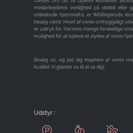
Uanset om du vil opleve klosterets atmo
medarbejderes venlighed på stedet eller
Provider:
onlinebutik hjemmefra, er Wöltingerode klost
Google LLC
besøg værd. Hvert af vores omhyggeligt udv
Purpose:
er udtryk for Harzens mange forskellige sm
Indsamling af statistik om brug af
mulighed for at opleve et stykke af vores hje
hjemmesiden
Cookie
duration:
Besøg os, og lad dig inspirere af vores m
24 timer - 2 år
kvalitet. Vi glæder os til at se dig!
Udstyr :