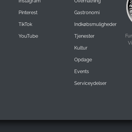
Instagram
Overnatning
Pinterest
Gastronomi
TikTok
Indkøbsmuligheder
Fu
YouTube
Tjenester
V
Kultur
Opdage
Events
Serviceydelser