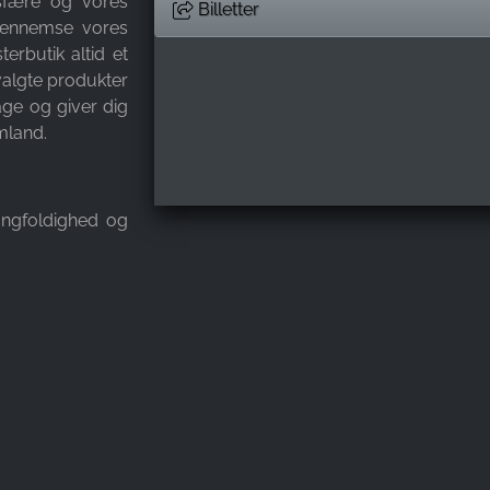
sfære og vores
Billetter
 gennemse vores
erbutik altid et
algte produkter
age og giver dig
mland.
angfoldighed og