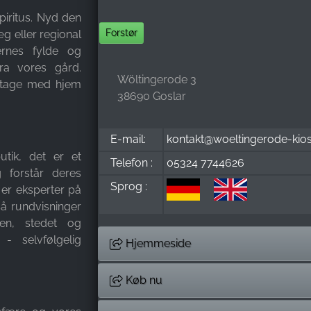
piritus. Nyd den
Forstør
g eller regional
ernes fylde og
ra vores gård.
Wöltingerode 3
at tage med hjem
38690 Goslar
E-mail:
kontakt@woeltingerode-kios
utik, det er et
Telefon :
05324 7744626
 forstår deres
Sprog :
er eksperter på
å rundvisninger
rien, stedet og
 - selvfølgelig
Hjemmeside
Køb nu