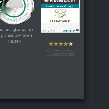
ndraisingkampagne:
i planter løvtræer i
Harzen
36
Bewertungen auf
ProvenExpert.com
Harzspots.com - Den neuen Harz
erleben