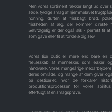
Men vores sortiment rækker langt ud over s
Purpose:
søde, fyldige smag af hjemmelavet frugtpålæ
Måling af reklamer og
honning, duften af friskbagt brød, pøls
markedsføring
friskheden af æg, der kommer direkte f
Cookie
Selvfølgelig er der også slik - perfekt til 
duration:
som gave eller til at forkæle dig selv.
3 måneder - 1 år
Vores lille butik er mere end bare en b
STATISTIK
fællesskab af mennesker, som elsker og
Statistikcookies indsamler oplysninger anonymt.
håndværk. Vores mangeårige medarbejdere 
Disse oplysninger hjælper os med at forstå,
deres område, og mange af dem giver ogs
hvordan vores besøgende bruger vores
på destilleriet, hvor de forklarer histo
hjemmeside.
produktionsprocessen for vores spiritus
efterfulgt af en smagsprøve.
Google Analytics
Name:
_ga, _gid, _gac_gb_