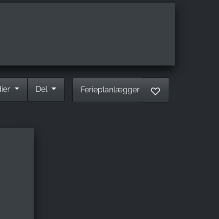
dier
Del
Ferieplanlægger
♡