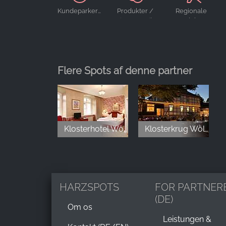
Kundeparkering
Produkter /
Regionale
tjenester til
produkter
bryllupper
Flere Spots af denne partner
Klosterhotel Wöltingerode
Klosterkrug Wöltingerode
HARZSPOTS
FOR PARTNER
(DE)
Om os
Leistungen &