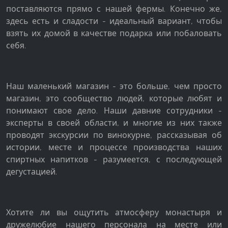
поставляются прямо с нашей фермы. Конечно же,
Google Analytics
здесь есть и сладости - идеальный вариант, чтобы
взять их домой в качестве подарка или побаловать
Name:
себя.
_ga, _gid, _gac_gb_
Provider:
Google LLC
Наш маленький магазин - это больше, чем просто
магазин, это сообщество людей, которые любят и
Purpose:
понимают свое дело. Наши давние сотрудники -
Сбор статистических данных об использовании
сайта
эксперты в своей области, и многие из них также
проводят экскурсии по винокурне, рассказывая об
Cookie duration:
истории, месте и процессе производства наших
24 часа - 2 года
спиртных напитков - разумеется, с последующей
дегустацией.
Хотите ли вы ощутить атмосферу монастыря и
дружелюбие нашего персонала на месте или