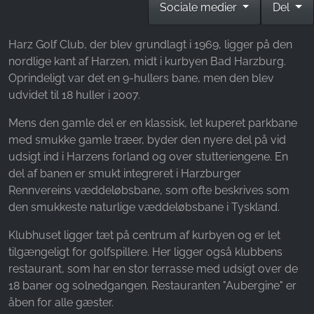
Sociale medier
Del
Name:
_fbp, fr, _fbq, fbq
Harz Golf Club, der blev grundlagt i 1969, ligger på den
Provider:
nordlige kant af Harzen, midt i kurbyen Bad Harzburg.
Facebook Ireland Ltd.
Oprindeligt var det en 9-hullers bane, men den blev
Purpose:
udvidet til 18 huller i 2007.
Måling af reklamer og markedsføring
Mens den gamle del er en klassisk, let kuperet parkbane
Cookie duration:
med smukke gamle træer, byder den nyere del på vid
3 måneder - 1 år
udsigt ind i Harzens forland og over stutteriengene. En
del af banen er smukt integreret i Harzburger
Rennvereins væddeløbsbane, som ofte beskrives som
STATISTIK
den smukkeste naturlige væddeløbsbane i Tyskland.
Statistikcookies indsamler oplysninger anonymt.
Klubhuset ligger tæt på centrum af kurbyen og er let
Disse oplysninger hjælper os med at forstå,
tilgængeligt for golfspillere. Her ligger også klubbens
hvordan vores besøgende bruger vores
restaurant, som har en stor terrasse med udsigt over de
hjemmeside.
18 baner og solnedgangen. Restauranten "Aubergine" er
åben for alle gæster.
Google Analytics