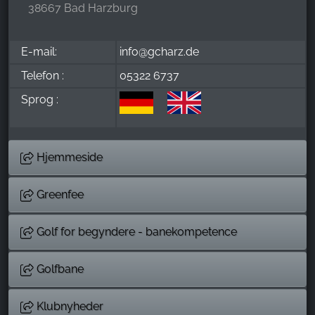
38667 Bad Harzburg
E-mail:
info@gcharz.de
Telefon :
05322 6737
Sprog :
Hjemmeside
Greenfee
Golf for begyndere - banekompetence
Golfbane
Klubnyheder