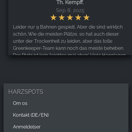
Th. Kempff
,
Sep 8, 2025
Leider nur 9 Bahnen gespielt. Aber die sind wirklich
schön. Wie die meisten Plätze, so hat auch dieser
unter der Trockenheit zu leiden, aber das tolle
Greenkeeper-Team kann noch das meiste beheben.
Der Platz ist kein 'leichtes mal eben'. Viele Hanglagen
und kleine Bäche fordern ein strategisches Spiel.
Und die Aussicht auf Bahn 3 ist umwerfend!!!
Andy Zimpel - Experte Für Immobilien
,
HARZSPOTS
Jul 17, 2025
Om os
Ein wirklich schöner Golfplatz, den ich absolut
Kontakt (DE/EN)
empfehlen kann! Ich habe hier gestern eine Runde
gespielt, mein Sohn war als Caddy dabei, und wir
Anmeldelser