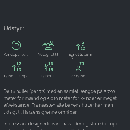
Name:
_ga, _gid, _gac_gb_
Provider:
Udstyr :
Google LLC
Purpose:
Indsamling af statistik om brug af hjemmesiden
Kundeparkering
Velegnet til
Egnet til børn
grupper
fra 6-12 år
Cookie duration:
24 timer - 2 år
Egnet til unge
Egnet til
Velegnet til
fra 12-16 år
teenagere fra
seniorer
16-18 år
De 18 huller (par 72) med en samlet længde på 5.793
meter for mænd og 5.019 meter for kvinder er meget
afvekslende. Fra næsten alle banens huller har man
udsigt til Harzens grønne områder.
Interessant designede vandhazarder og store biotoper