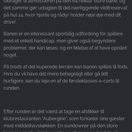
bidrager til atmosfæren på den 64 hektar store bane, og
det samme gør udsigten til det nærliggende vildtreservat
på hul 14, hvor hjorte og rådyr holder nøje øje med dit
drive!
Banen er en interessant sportslig udfordring for spillere
med et enkelt handicap, men giver også begyndere
problemer, der kan løses, og en følelse af at have opnået
noget.
På trods af det kuperede terræn kan banen spilles til fods.
Hvis du vil have det mere behageligt eller gå lidt
hurtigere, kan du leje en af de førsteklasses e-carts til
runden.
Efter runden er det værd at tage en afstikker til
klubrestauranten "Aubergine", som forkæler sine gæster
med middelhavskøkken. En sundowner på den store