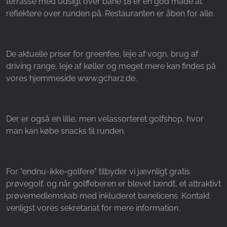
terrasse med udsigt over bane 18 er en god måde at
reflektere over runden på. Restauranten er åben for alle.
De aktuelle priser for greenfee, leje af vogn, brug af
driving range, leje af køller og meget mere kan findes på
vores hjemmeside www.gcharz.de.
Der er også en lille, men velassorteret golfshop, hvor
man kan købe snacks til runden.
For "endnu-ikke-golfere" tilbyder vi jævnligt gratis
prøvegolf, og når golffeberen er blevet tændt, et attraktivt
prøvemedlemskab med inkluderet banelicens. Kontakt
venligst vores sekretariat for mere information.