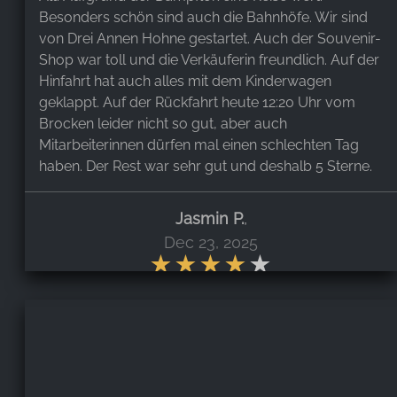
Besonders schön sind auch die Bahnhöfe. Wir sind
von Drei Annen Hohne gestartet. Auch der Souvenir-
Shop war toll und die Verkäuferin freundlich. Auf der
Hinfahrt hat auch alles mit dem Kinderwagen
geklappt. Auf der Rückfahrt heute 12:20 Uhr vom
Brocken leider nicht so gut, aber auch
Mitarbeiterinnen dürfen mal einen schlechten Tag
haben. Der Rest war sehr gut und deshalb 5 Sterne.
Jasmin P.
,
Dec 23, 2025
Super schön und idyllisch. Einen Stern Abzug für
absolut überzogenen Preis. 65€ pro Person für Hin-
und Rückfahrt oder 47€ für ein einfaches Ticket.
Dennoch sind wir froh, es gemacht zu haben.
Lohnenswert.