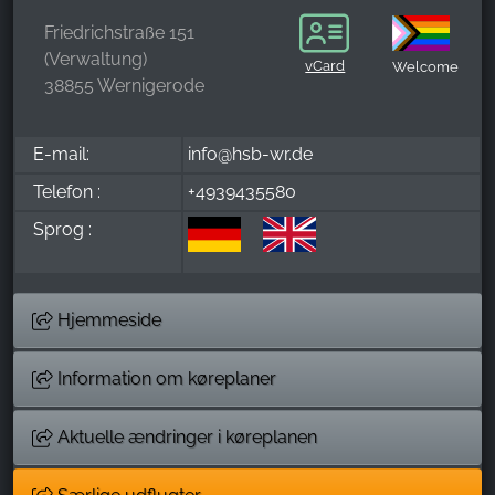
Friedrichstraße 151
(Verwaltung)
vCard
Welcome
38855 Wernigerode
E-mail:
info@hsb-wr.de
Telefon :
+4939435580
Sprog :
Hjemmeside
Information om køreplaner
Aktuelle ændringer i køreplanen