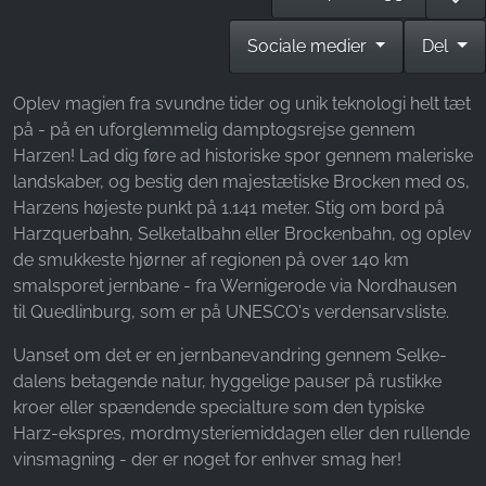
Name:
_fbp, fr, _fbq, fbq
Sociale medier
Del
Provider:
Facebook Ireland Ltd.
Oplev magien fra svundne tider og unik teknologi helt tæt
på - på en uforglemmelig damptogsrejse gennem
Purpose:
Harzen! Lad dig føre ad historiske spor gennem maleriske
Måling af reklamer og markedsføring
landskaber, og bestig den majestætiske Brocken med os,
Cookie duration:
Harzens højeste punkt på 1.141 meter. Stig om bord på
3 måneder - 1 år
Harzquerbahn, Selketalbahn eller Brockenbahn, og oplev
de smukkeste hjørner af regionen på over 140 km
smalsporet jernbane - fra Wernigerode via Nordhausen
til Quedlinburg, som er på UNESCO's verdensarvsliste.
STATISTIK
Statistikcookies indsamler oplysninger anonymt.
Uanset om det er en jernbanevandring gennem Selke-
Disse oplysninger hjælper os med at forstå,
dalens betagende natur, hyggelige pauser på rustikke
hvordan vores besøgende bruger vores
kroer eller spændende specialture som den typiske
hjemmeside.
Harz-ekspres, mordmysteriemiddagen eller den rullende
vinsmagning - der er noget for enhver smag her!
Google Analytics