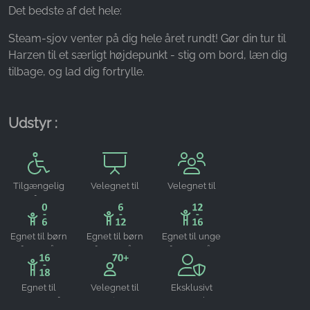
Det bedste af det hele:
Name:
_ga, _gid, _gac_gb_
Steam-sjov venter på dig hele året rundt! Gør din tur til
Harzen til et særligt højdepunkt - stig om bord, læn dig
Provider:
tilbage, og lad dig fortrylle.
Google LLC
Purpose:
Indsamling af statistik om brug af hjemmesiden
Udstyr :
Cookie duration:
24 timer - 2 år
Tilgængelig
Velegnet til
Velegnet til
for
arrangementer
grupper
kørestolsbrugere
Egnet til børn
Egnet til børn
Egnet til unge
fra 0-6 år
fra 6-12 år
fra 12-16 år
Egnet til
Velegnet til
Eksklusivt
teenagere fra
seniorer
reserverbar