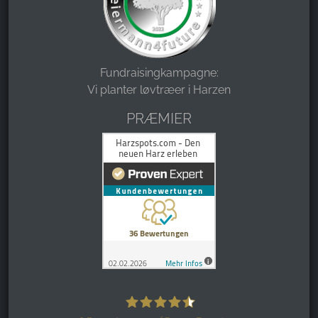
Fundraisingkampagne:
Vi planter løvtræer i Harzen
PRÆMIER