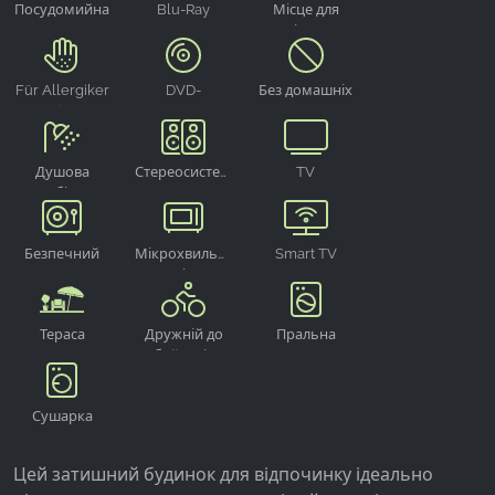
Посудомийна
Blu-Ray
Місце для
машина
програвач
паління на
вулиці
Für Allergiker
DVD-
Без домашніх
geeignet
програвач
тварин
Душова
Стереосистема
TV
кабіна
Безпечний
Мікрохвильова
Smart TV
піч
Тераса
Дружній до
Пральна
байкерів
машина
Сушарка
Цей затишний будинок для відпочинку ідеально