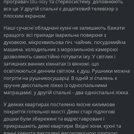
програвач Blu-Ray та стереосистему, доповнюють
все це. У другій спальні є додатковий телевізор з
плоским екраном.
Наші сучасні обладнані кухні не залишають бажати
кращого: всі прилади (варильна поверхня з
духовкою, мікрохвильова піч, чайник, посудомийна
машина, холодильник з морозильною камерою)
дозволяють самостійно готувати їжу. У світлих і
затишних ванних кімнатах (з вікном), що
освітлюються денним світлом, є душ. Рушники можна
погріти на рушникосушарці. В одній зі спалень є
зручне двоспальне ліжко (з односпальними
матрацами), у другій спальні - два односпальні ліжка.
У деяких квартирах постелено якісне килимове
покриття готельної якості. Деякі старі підлогові
дошки були збережені та відреставровані і
прикрашають деякі квартири. Вхідні зони, кухні та
ванні кімнати викладені високоякісною плиткою.