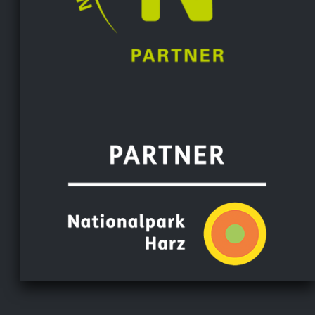
Es hat uns super gut gefallen, dass erste Mal in einer
Ferienwohnung. Es war alles vorhanden, in der
Küche sowie im Bad. Sehr schön ruhig in der Straße.
Also wirklich weiter zu empfehlen. Nochmals vielen
lieben Dank Familie Swen und Roswitha Hoemke,
sowie Markus und Peggy.
Mac Nirvana
,
Dec 5, 2025
Wir hatten fünf wunderschöne Tage in der
Ferienwohnung am Klint und haben uns rundum
wohlgefühlt! Die Wohnung ist sehr sauber, gemütlich
und perfekt ausgestattet. Besonders praktisch: der
kostenlose Parkplatz direkt im Hof – in der Altstadt
ein großer Pluspunkt. Die Lage ist ideal, ruhig und
dennoch mitten im Herzen von Wernigerode. Die
Gastgeber sind herzlich und aufmerksam.