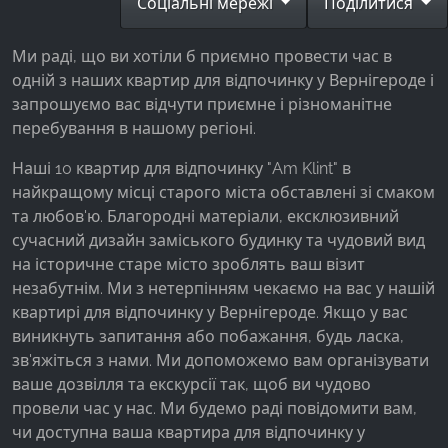
Соціальні мережі
Поділитися
Facebook Pixel
Ми раді, що ви хотіли б приємно провести час в
Name:
одній з наших квартир для відпочинку у Вернігероде і
_fbp, fr, _fbq, fbq
запрошуємо вас відчути приємне і різноманітне
Provider:
перебування в нашому регіоні.
Facebook Ireland Ltd.
Наші 10 квартир для відпочинку "Am Klint" в
Purpose:
найкращому місці старого міста обставлені зі смаком
Вимірювання реклами та маркетинг
та любов'ю. Благородні матеріали, ексклюзивний
Cookie duration:
сучасний дизайн заміського будинку та чудовий вид
3 місяці - 1 рік
на історичне старе місто зроблять ваш візит
незабутнім. Ми з нетерпінням чекаємо на вас у нашій
квартирі для відпочинку у Вернігероде. Якщо у вас
виникнуть запитання або побажання, будь ласка,
СТАТИСТИКА
зв'яжіться з нами. Ми допоможемо вам організувати
Статистичні файли cookie збирають інформацію
ваше дозвілля та екскурсії так, щоб ви чудово
анонімно. Ця інформація допомагає нам
провели час у нас. Ми будемо раді повідомити вам,
зрозуміти, як наші відвідувачі використовують
чи доступна ваша квартира для відпочинку у
наш сайт.