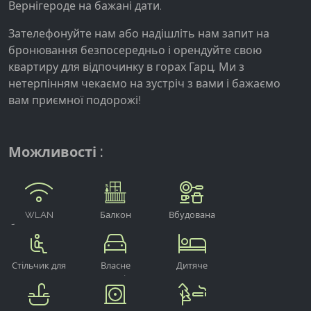
Вернігероде на бажані дати.
Google Analytics
Зателефонуйте нам або надішліть нам запит на
бронювання безпосередньо і орендуйте свою
Name:
квартиру для відпочинку в горах Гарц. Ми з
_ga, _gid, _gac_gb_
нетерпінням чекаємо на зустріч з вами і бажаємо
Provider:
вам приємної подорожі!
Google LLC
Purpose:
Можливості :
Збір статистики про використання веб-сайту
Cookie duration:
24 години - 2 роки
WLAN
Балкон
Вбудована
безкоштовно
кухня
Стільчик для
Власне
Дитяче
годування
паркомісце
розкладачка
дітей
для
подорожей