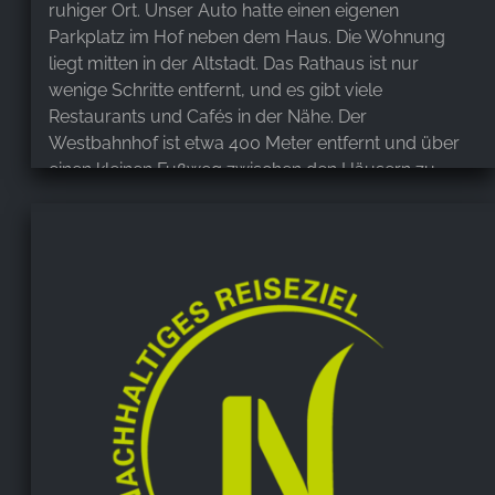
ruhiger Ort. Unser Auto hatte einen eigenen
Parkplatz im Hof ​​neben dem Haus. Die Wohnung
liegt mitten in der Altstadt. Das Rathaus ist nur
wenige Schritte entfernt, und es gibt viele
Restaurants und Cafés in der Nähe. Der
Westbahnhof ist etwa 400 Meter entfernt und über
einen kleinen Fußweg zwischen den Häusern zu
erreichen. Sollten wir wieder nach Wenigerode
kommen, werden wir auf jeden Fall wieder im Haus
am Klint übernachten. Vielen Dank, Herr Gunther und
gesamteTeam für den angenehmen Aufenthalt in
Ihrer gepflegten Wohnung im Haus am Klint.
Roswitha Hömke
,
May 4, 2026
Hallo liebe Familie Günther, wir waren in Ihren
Ferienwohnung zu Gast vom 30. April bis zum 4. Mai.