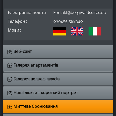
Електронна пошта:
kontakt@bergwaldsuites.de
Телефон :
039455 588340
Мови :
Веб-сайт
Галерея апартаментів
Галерея велнес-люксів
Наші люкси - короткий портрет
Миттєве бронювання