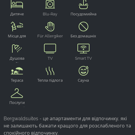
дітей
Дитяче
Blu-Ray
Посудомийна
розкладачка
програвач
машина
для
подорожей
Місце для
Für Allergiker
Без домашніх
паління на
geeignet
тварин
вулиці
Душова
TV
Smart TV
кабіна
Тераса
Тепла підлога
Сауна
Послуги
пральні
Bergwaldsuites - це апартаменти для відпочинку, які
не залишають бажати кращого для розслабленого та
спокійного відпочинку.