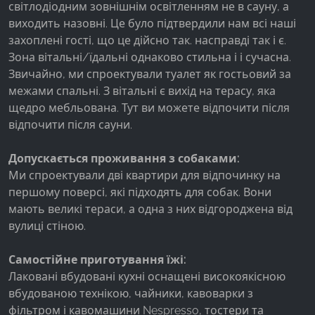
світлодіодним зовнішнім освітленням не в сауну, а
виходить назовні. Це було підтвердили нам всі наші
захоплені гості, що це дійсно так. насправді так і є.
Зона вітальні/їдальні однаково стильна і і сучасна.
Звичайно, ми спроектували туалет як гостьовий за
межами спальні. З вітальні є вихід на терасу, яка
щедро мебльована. Тут ви можете відпочити після
відпочити після сауни.
Допускається проживання з собаками:
Ми спроектували дві квартири для відпочинку на
першому поверсі, які підходять для собак. Вони
мають великі тераси, а одна з них відгороджена від
вулиці стіною.
Самостійне приготування їжі:
Лаковані вбудовані кухні оснащені високоякісною
вбудованою технікою, чайники, кавоварки з
фільтром і кавомашини Nespresso, тостери та