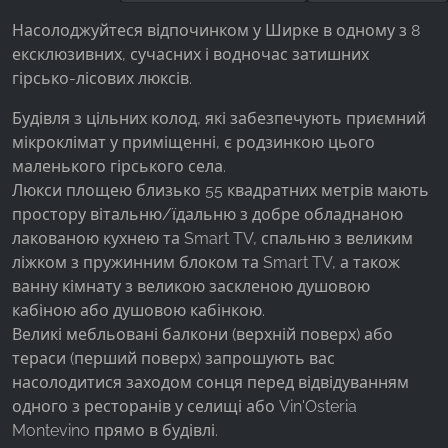
Facebook Pixel
Насолоджуйтеся відпочинком у Ширке в одному з 8
ексклюзивних, сучасних і водночас затишних
Name:
гірсько-лісових люксів.
_fbp, fr, _fbq, fbq
Будівля з цільних колод, які забезпечують приємний
Provider:
Facebook Ireland Ltd.
мікроклімат у приміщенні, є родзинкою цього
маленького гірського села.
Purpose:
Люкси площею близько 55 квадратних метрів мають
Вимірювання реклами та маркетинг
простору вітальню/їдальню з добре обладнаною
Cookie duration:
лакованою кухнею та Smart TV, спальню з великим
3 місяці - 1 рік
ліжком з пружинним блоком та Smart TV, а також
ванну кімнату з великою заскленою душовою
кабіною або душовою кабінкою.
Великі мебльовані балкони (верхній поверх) або
СТАТИСТИКА
тераси (перший поверх) запрошують вас
Статистичні файли cookie збирають інформацію
насолодитися заходом сонця перед відвідуванням
анонімно. Ця інформація допомагає нам
одного з ресторанів у селищі або Vin'Osteria
зрозуміти, як наші відвідувачі використовують
Montevino прямо в будівлі.
наш сайт.