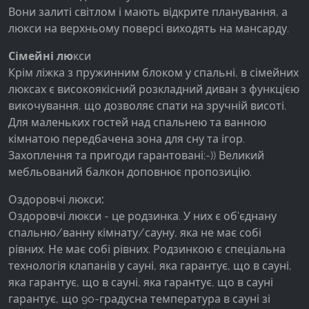
Вони залиті світлом і мають відкрите планування, а
люкси на верхньому поверсі виходять на мансарду.
Сімейні лю
кси
Крім ліжка з пружинним блоком у спальні, в сімейних
люксах є високоякісний розкладний диван з функцією
викочування, що дозволяє спати на зручній висоті.
Для маленьких гостей над спальнею та ванною
кімнатою передбачена зона для сну та ігор.
Захоплення та пригоди гарантовані;-)) Великий
мебльований балкон доповнює пропозицію.
Оздоровчі люкси
:
Оздоровчі люкси - це родзинка. У них є об'єднану
спальню/ванну кімнату/сауну, яка не має собі
рівних. Не має собі рівних. Родзинкою є спеціальна
технологія клапанів у сауні, яка гарантує, що в сауні,
яка гарантує, що в сауні, яка гарантує, що в сауні
гарантує, що 90-градусна температура в сауні зі