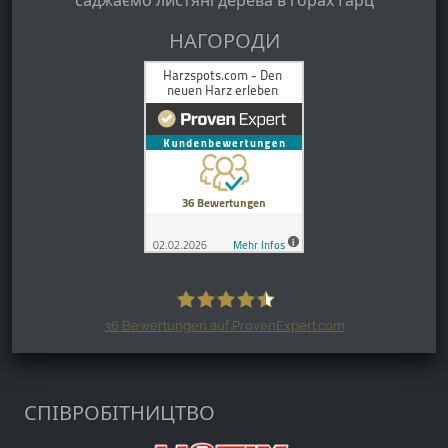
саджаємо листяні дерева в горах Гарц
НАГОРОДИ
36
Bewertungen auf ProvenExpert.com
Harzspots.com - Den neuen Harz
erleben
СПІВРОБІТНИЦТВО