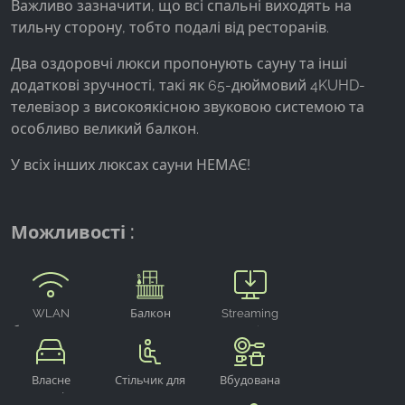
Важливо зазначити, що всі спальні виходять на
тильну сторону, тобто подалі від ресторанів.
Google Analytics
Два оздоровчі люкси пропонують сауну та інші
Name:
додаткові зручності, такі як 65-дюймовий 4KUHD-
_ga, _gid, _gac_gb_
телевізор з високоякісною звуковою системою та
Provider:
особливо великий балкон.
Google LLC
У всіх інших люксах сауни НЕМАЄ!
Purpose:
Збір статистики про використання веб-сайту
Можливості :
Cookie duration:
24 години - 2 роки
WLAN
Балкон
Streaming
безкоштовно
Sonstige
Власне
Стільчик для
Вбудована
паркомісце
годування
кухня