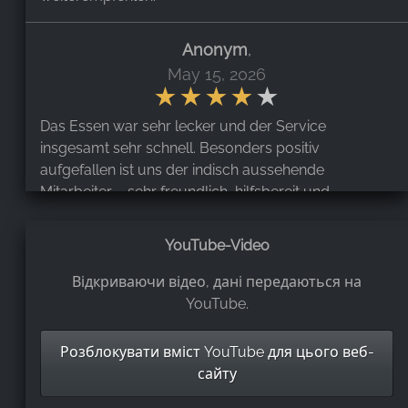
Anonym
,
May 15, 2026
Das Essen war sehr lecker und der Service
insgesamt sehr schnell. Besonders positiv
aufgefallen ist uns der indisch aussehende
Mitarbeiter – sehr freundlich, hilfsbereit und
aufmerksam. Leider war der glatzköpfige Kellner
dagegen eher unfreundlich, was den Eindruck etwas
YouTube-Video
getrübt hat. Trotzdem hatten wir insgesamt einen
guten Besuch.
Відкриваючи відео, дані передаються на
YouTube.
Alexander Kra
,
Розблокувати вміст YouTube для цього веб-
May 11, 2026
сайту