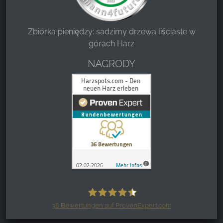
Zbiórka pieniędzy: sadzimy drzewa liściaste w
górach Harz
NAGRODY
36
Bewertungen auf ProvenExpert.com
Harzspots.com - Den neuen Harz