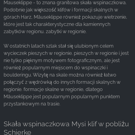
Mauseklippe - to znana granitowa skała wspinaczkowa.
Podobnie jak większość klifów i formacji skalnych w
Facebook Pixel
górach Harz, Mäuseklippe również pokazuje wietrzenie,
które jest tak charakterystyczne dla kamiennych
Name:
zabytków regionu. zabytki w regionie.
_fbp, fr, _fbq, fbq
Provider:
W ostatnich latach szlak stał się ulubionym celem
Facebook Ireland Ltd.
wycieczek pieszych w regionie. pieszych w regionie i jest
nie tylko pięknym motywem fotograficznym, ale jest
Purpose:
Pomiar reklam i marketing
również popularnym miejscem do wspinaczki i
boulderingu. Wizytę na skale można również łatwo
Cookie duration:
połączyć z wędrówką do innych formacji skalnych w
3 miesiące - 1 rok
regionie. formacje skalne w regionie, dlatego
Mäuseklippe jest popularnym popularnym punktem
przystankowym na trasie.
STATYSTYKI
Statystyczne pliki cookie zbierają informacje
Skała wspinaczkowa Mysi klif w pobliżu
anonimowo. Informacje te pomagają nam
Schierke
zrozumieć, w jaki sposób odwiedzający korzystają