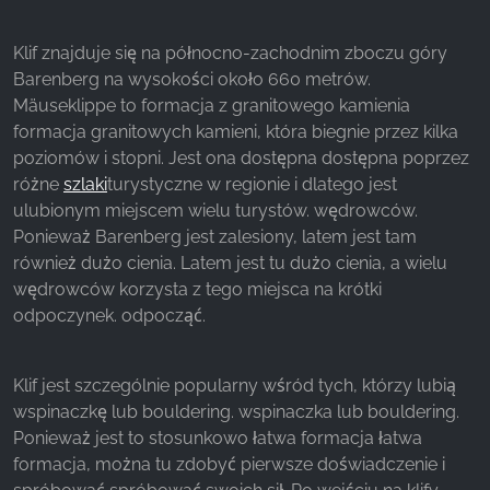
z naszej witryny.
Klif znajduje się na północno-zachodnim zboczu góry
Google Analytics
Barenberg na wysokości około 660 metrów.
Mäuseklippe to formacja z granitowego kamienia
Name:
formacja granitowych kamieni, która biegnie przez kilka
_ga, _gid, _gac_gb_
poziomów i stopni. Jest ona dostępna dostępna poprzez
Provider:
różne
szlaki
turystyczne w regionie i dlatego jest
Google LLC
ulubionym miejscem wielu turystów. wędrowców.
Ponieważ Barenberg jest zalesiony, latem jest tam
Purpose:
również dużo cienia. Latem jest tu dużo cienia, a wielu
Zbieranie statystyk dotyczących korzystania z
wędrowców korzysta z tego miejsca na krótki
witryny
odpoczynek. odpocząć.
Cookie duration:
24 godziny - 2 lata
Klif jest szczególnie popularny wśród tych, którzy lubią
wspinaczkę lub bouldering. wspinaczka lub bouldering.
Ponieważ jest to stosunkowo łatwa formacja łatwa
formacja, można tu zdobyć pierwsze doświadczenie i